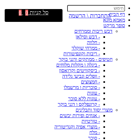
סל קניות
0
0
דף הבית
התחברות \ הרשמה
מאמא מונא
סופר מרקט
דבש ריבות וממרחים
- דבש וסילאן
- חלווה
- ממרחי שוקלד
- ריבות וקונפיטורות
חטיפים - ממתקים ודגני בוקר
- ביגלה ו מקלות מלוחים
- ביסקוויטים וקרואסון
- וופלים וגביעי גלידה
- חמצוצים
- סוכריות ו מרשמלו
- עוגות
- עוגות ללא סוכר
- קרונפלקס ו דגני בוקר
מוצרי יסוד ותבלינים
- אגוזים ופירות יבשים
- טורטיות
- מוצרי אפיה וקנדיטוריה
- מלח
- סוכר