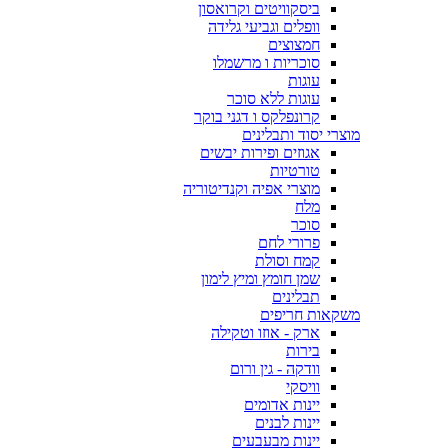
ביסקוויטים וקרואסון
וופלים וגביעי גלידה
חמצוצים
סוכריות ו מרשמלו
עוגות
עוגות ללא סוכר
קרונפלקס ו דגני בוקר
מוצרי יסוד ותבלינים
אגוזים ופירות יבשים
טורטיות
מוצרי אפיה וקנדיטוריה
מלח
סוכר
פרורי לחם
קמח וסולת
שמן חומץ ומיץ לימון
תבלינים
משקאות חריפים
ארק - אוזו וטקילה
בירות
וודקה - גין ורום
וויסקי
יינות אדומים
יינות לבנים
יינות מבעבעים