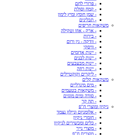
- פרורי לחם
- קמח וסולת
- שמן חומץ ומיץ לימון
- תבלינים
משקאות חריפים
- ארק - אוזו וטקילה
- בירות
- וודקה - גין ורום
- וויסקי
- יינות אדומים
- יינות לבנים
- יינות מבעבעים
- יינות רוזה
- ליקרים וקוקטיילים
משקאות קלים
- מים מינרליים
- משקאות בטעמים
- סודה ומים מוגזים
- תה קר
ניקיון ומוצרי ח"פ
- אלומניום וניילון נצמד
- חומרי ניקיון
- כלים ומכשירים לניקיון
- מוצרי נייר
- מוצרים ח"פ