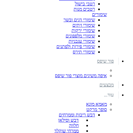
רטבי בישול
רטבים מנות
שימורים
שימורי דגים ובשר
שימורי זיתים
שימורי ירקות
שימורי מלפפונים
שימורי עגבניות
שימורי פירות ולפתנים
שימורי תירס
פור שיפס
איפה משיגים מוצרי פור שיפס
מבצעים
עוד...
מאמא מונא
סופר מרקט
דבש ריבות וממרחים
דבש וסילאן
חלווה
ממרחי שוקלד