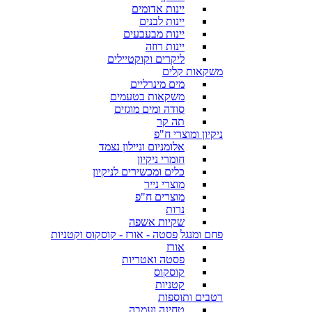
יינות אדומים
יינות לבנים
יינות מבעבעים
יינות רוזה
ליקרים וקוקטיילים
משקאות קלים
מים מינרליים
משקאות בטעמים
סודה ומים מוגזים
תה קר
ניקיון ומוצרי ח"פ
אלומניום וניילון נצמד
חומרי ניקיון
כלים ומכשירים לניקיון
מוצרי נייר
מוצרים ח"פ
נרות
שקיות אשפה
פחם ומנגל
פסטה - אורז - קוסקוס וקטניות
אורז
פסטה ואטריות
קוסקוס
קטניות
רטבים ותוספות
טחינה ועמבה