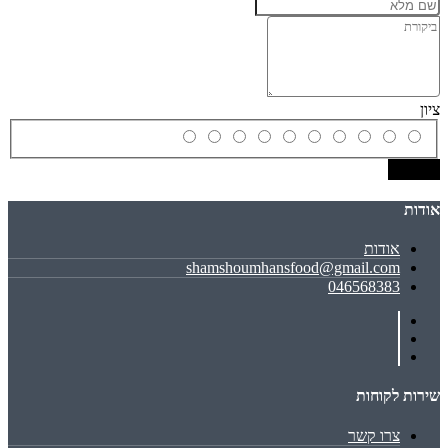
ציון
שמירה
אודות
אודות
shamshoumhansfood@gmail.com
046568383
שירות לקוחות
צרו קשר