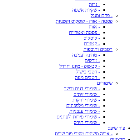
- נרות
- שקיות אשפה
- פחם ומנגל
פסטה - אורז - קוסקוס וקטניות
- אורז
- פסטה ואטריות
- קוסקוס
- קטניות
רטבים ותוספות
- טחינה ועמבה
- מרקים
- קטשופ - מיונז וחרדל
- רטבי בישול
- רטבים מנות
שימורים
- שימורי דגים ובשר
- שימורי זיתים
- שימורי ירקות
- שימורי מלפפונים
- שימורי עגבניות
- שימורי פירות ולפתנים
- שימורי תירס
פור שיפס
- איפה משיגים מוצרי פור שיפס
מבצעים