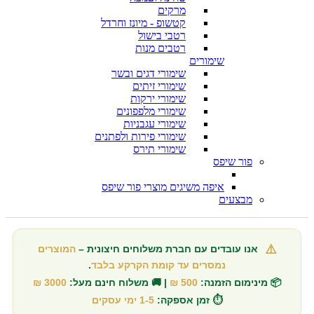
מרקים
קטשופ - מיונז וחרדל
רטבי בישול
רטבים מנות
שימורים
שימורי דגים ובשר
שימורי זיתים
שימורי ירקות
שימורי מלפפונים
שימורי עגבניות
שימורי פירות ולפתנים
שימורי תירס
פור שיפס
איפה משיגים מוצרי פור שיפס
מבצעים
⚠️
אנו עובדים עם חברת משלוחים חיצונית –
המוצרים
נמסרים עד קומת הקרקע בלבד
.
📦 מינימום הזמנה:
500 ₪
| 🚚 משלוח חינם מעל:
3000 ₪
⏱️ זמן אספקה:
1-5 ימי עסקים