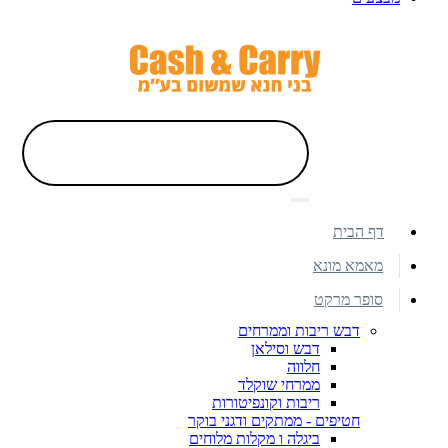
דף הבית
מאמא מונא
סופר מרקט
דבש ריבות וממרחים
דבש וסילאן
חלווה
ממרחי שוקלד
ריבות וקונפיטורות
חטיפים - ממתקים ודגני בוקר
ביגלה ו מקלות מלוחים