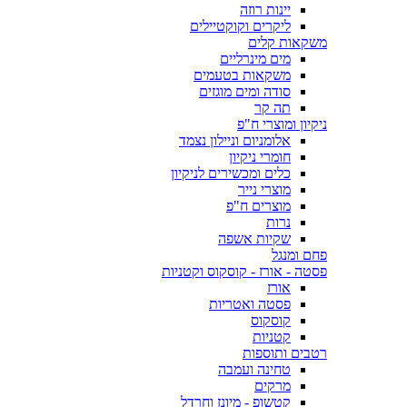
יינות רוזה
ליקרים וקוקטיילים
משקאות קלים
מים מינרליים
משקאות בטעמים
סודה ומים מוגזים
תה קר
ניקיון ומוצרי ח"פ
אלומניום וניילון נצמד
חומרי ניקיון
כלים ומכשירים לניקיון
מוצרי נייר
מוצרים ח"פ
נרות
שקיות אשפה
פחם ומנגל
פסטה - אורז - קוסקוס וקטניות
אורז
פסטה ואטריות
קוסקוס
קטניות
רטבים ותוספות
טחינה ועמבה
מרקים
קטשופ - מיונז וחרדל