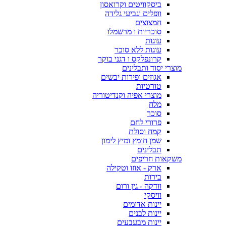
ביסקוויטים וקרואסון
וופלים וגביעי גלידה
חמצוצים
סוכריות ו מרשמלו
עוגות
עוגות ללא סוכר
קרונפלקס ו דגני בוקר
מוצרי יסוד ותבלינים
אגוזים ופירות יבשים
טורטיות
מוצרי אפיה וקנדיטוריה
מלח
סוכר
פרורי לחם
קמח וסולת
שמן חומץ ומיץ לימון
תבלינים
משקאות חריפים
ארק - אוזו וטקילה
בירות
וודקה - גין ורום
וויסקי
יינות אדומים
יינות לבנים
יינות מבעבעים