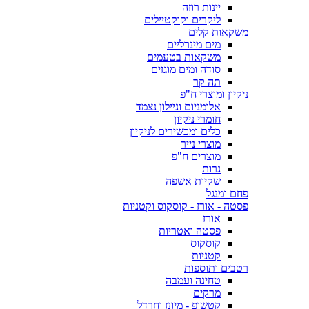
יינות רוזה
ליקרים וקוקטיילים
משקאות קלים
מים מינרליים
משקאות בטעמים
סודה ומים מוגזים
תה קר
ניקיון ומוצרי ח"פ
אלומניום וניילון נצמד
חומרי ניקיון
כלים ומכשירים לניקיון
מוצרי נייר
מוצרים ח"פ
נרות
שקיות אשפה
פחם ומנגל
פסטה - אורז - קוסקוס וקטניות
אורז
פסטה ואטריות
קוסקוס
קטניות
רטבים ותוספות
טחינה ועמבה
מרקים
קטשופ - מיונז וחרדל