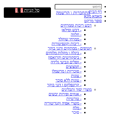
סל קניות
0
0
דף הבית
התחברות \ הרשמה
מאמא מונא
סופר מרקט
דבש ריבות וממרחים
- דבש וסילאן
- חלווה
- ממרחי שוקלד
- ריבות וקונפיטורות
חטיפים - ממתקים ודגני בוקר
- ביגלה ו מקלות מלוחים
- ביסקוויטים וקרואסון
- וופלים וגביעי גלידה
- חמצוצים
- סוכריות ו מרשמלו
- עוגות
- עוגות ללא סוכר
- קרונפלקס ו דגני בוקר
מוצרי יסוד ותבלינים
- אגוזים ופירות יבשים
- טורטיות
- מוצרי אפיה וקנדיטוריה
- מלח
- סוכר