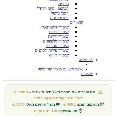
מרקים
קטשופ - מיונז וחרדל
רטבי בישול
רטבים מנות
שימורים
שימורי דגים ובשר
שימורי זיתים
שימורי ירקות
שימורי מלפפונים
שימורי עגבניות
שימורי פירות ולפתנים
שימורי תירס
פור שיפס
איפה משיגים מוצרי פור שיפס
מבצעים
⚠️
אנו עובדים עם חברת משלוחים חיצונית –
המוצרים
נמסרים עד קומת הקרקע בלבד
.
📦 מינימום הזמנה:
500 ₪
| 🚚 משלוח חינם מעל:
3000 ₪
⏱️ זמן אספקה:
1-5 ימי עסקים