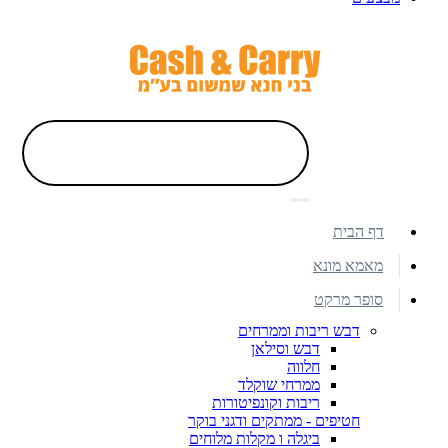
דף הבית
מאמא מונא
סופר מרקט
דבש ריבות וממרחים
דבש וסילאן
חלווה
ממרחי שוקלד
ריבות וקונפיטורות
חטיפים - ממתקים ודגני בוקר
ביגלה ו מקלות מלוחים