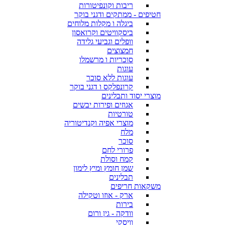
ריבות וקונפיטורות
חטיפים - ממתקים ודגני בוקר
ביגלה ו מקלות מלוחים
ביסקוויטים וקרואסון
וופלים וגביעי גלידה
חמצוצים
סוכריות ו מרשמלו
עוגות
עוגות ללא סוכר
קרונפלקס ו דגני בוקר
מוצרי יסוד ותבלינים
אגוזים ופירות יבשים
טורטיות
מוצרי אפיה וקנדיטוריה
מלח
סוכר
פרורי לחם
קמח וסולת
שמן חומץ ומיץ לימון
תבלינים
משקאות חריפים
ארק - אוזו וטקילה
בירות
וודקה - גין ורום
וויסקי