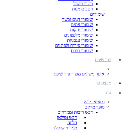
רטבי בישול
רטבים מנות
שימורים
שימורי דגים ובשר
שימורי זיתים
שימורי ירקות
שימורי מלפפונים
שימורי עגבניות
שימורי פירות ולפתנים
שימורי תירס
פור שיפס
איפה משיגים מוצרי פור שיפס
מבצעים
עוד...
מאמא מונא
סופר מרקט
דבש ריבות וממרחים
דבש וסילאן
חלווה
ממרחי שוקלד