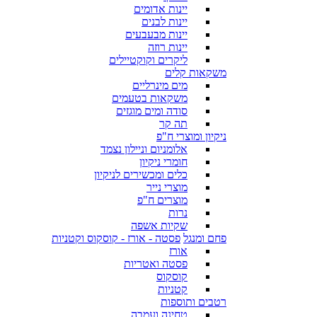
יינות אדומים
יינות לבנים
יינות מבעבעים
יינות רוזה
ליקרים וקוקטיילים
משקאות קלים
מים מינרליים
משקאות בטעמים
סודה ומים מוגזים
תה קר
ניקיון ומוצרי ח"פ
אלומניום וניילון נצמד
חומרי ניקיון
כלים ומכשירים לניקיון
מוצרי נייר
מוצרים ח"פ
נרות
שקיות אשפה
פחם ומנגל
פסטה - אורז - קוסקוס וקטניות
אורז
פסטה ואטריות
קוסקוס
קטניות
רטבים ותוספות
טחינה ועמבה