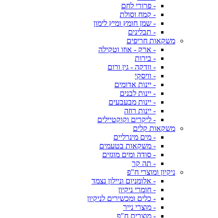
- פרורי לחם
- קמח וסולת
- שמן חומץ ומיץ לימון
- תבלינים
משקאות חריפים
- ארק - אוזו וטקילה
- בירות
- וודקה - גין ורום
- וויסקי
- יינות אדומים
- יינות לבנים
- יינות מבעבעים
- יינות רוזה
- ליקרים וקוקטיילים
משקאות קלים
- מים מינרליים
- משקאות בטעמים
- סודה ומים מוגזים
- תה קר
ניקיון ומוצרי ח"פ
- אלומניום וניילון נצמד
- חומרי ניקיון
- כלים ומכשירים לניקיון
- מוצרי נייר
- מוצרים ח"פ