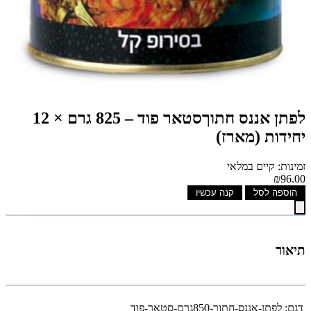
לפתן אננס חתוךסטאר פוד – 825 גרם × 12
יחידות (מארז)
זמינות: קיים במלאי
₪96.00
הוספה לסל
קנה עכשיו
תיאור
דגם:
לפתן-אננס-חתוך-850גרם-סטאר-פוד