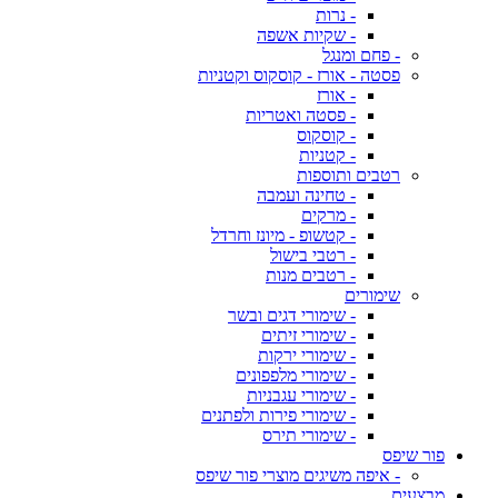
- נרות
- שקיות אשפה
- פחם ומנגל
פסטה - אורז - קוסקוס וקטניות
- אורז
- פסטה ואטריות
- קוסקוס
- קטניות
רטבים ותוספות
- טחינה ועמבה
- מרקים
- קטשופ - מיונז וחרדל
- רטבי בישול
- רטבים מנות
שימורים
- שימורי דגים ובשר
- שימורי זיתים
- שימורי ירקות
- שימורי מלפפונים
- שימורי עגבניות
- שימורי פירות ולפתנים
- שימורי תירס
פור שיפס
- איפה משיגים מוצרי פור שיפס
מבצעים