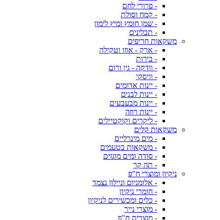
- פרורי לחם
- קמח וסולת
- שמן חומץ ומיץ לימון
- תבלינים
משקאות חריפים
- ארק - אוזו וטקילה
- בירות
- וודקה - גין ורום
- וויסקי
- יינות אדומים
- יינות לבנים
- יינות מבעבעים
- יינות רוזה
- ליקרים וקוקטיילים
משקאות קלים
- מים מינרליים
- משקאות בטעמים
- סודה ומים מוגזים
- תה קר
ניקיון ומוצרי ח"פ
- אלומניום וניילון נצמד
- חומרי ניקיון
- כלים ומכשירים לניקיון
- מוצרי נייר
- מוצרים ח"פ