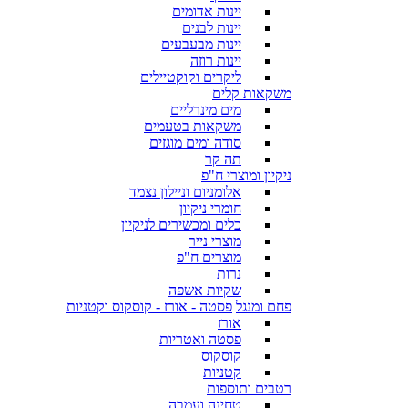
יינות אדומים
יינות לבנים
יינות מבעבעים
יינות רוזה
ליקרים וקוקטיילים
משקאות קלים
מים מינרליים
משקאות בטעמים
סודה ומים מוגזים
תה קר
ניקיון ומוצרי ח"פ
אלומניום וניילון נצמד
חומרי ניקיון
כלים ומכשירים לניקיון
מוצרי נייר
מוצרים ח"פ
נרות
שקיות אשפה
פחם ומנגל
פסטה - אורז - קוסקוס וקטניות
אורז
פסטה ואטריות
קוסקוס
קטניות
רטבים ותוספות
טחינה ועמבה