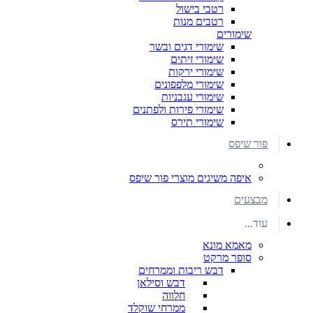
רטבי בישול
רטבים מנות
שימורים
שימורי דגים ובשר
שימורי זיתים
שימורי ירקות
שימורי מלפפונים
שימורי עגבניות
שימורי פירות ולפתנים
שימורי תירס
פור שיפס
איפה משיגים מוצרי פור שיפס
מבצעים
עוד...
מאמא מונא
סופר מרקט
דבש ריבות וממרחים
דבש וסילאן
חלווה
ממרחי שוקלד