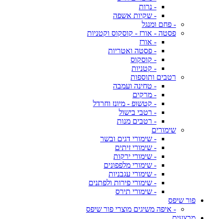
- נרות
- שקיות אשפה
- פחם ומנגל
פסטה - אורז - קוסקוס וקטניות
- אורז
- פסטה ואטריות
- קוסקוס
- קטניות
רטבים ותוספות
- טחינה ועמבה
- מרקים
- קטשופ - מיונז וחרדל
- רטבי בישול
- רטבים מנות
שימורים
- שימורי דגים ובשר
- שימורי זיתים
- שימורי ירקות
- שימורי מלפפונים
- שימורי עגבניות
- שימורי פירות ולפתנים
- שימורי תירס
פור שיפס
- איפה משיגים מוצרי פור שיפס
מבצעים