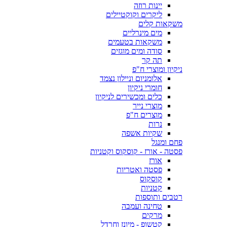
יינות רוזה
ליקרים וקוקטיילים
משקאות קלים
מים מינרליים
משקאות בטעמים
סודה ומים מוגזים
תה קר
ניקיון ומוצרי ח"פ
אלומניום וניילון נצמד
חומרי ניקיון
כלים ומכשירים לניקיון
מוצרי נייר
מוצרים ח"פ
נרות
שקיות אשפה
פחם ומנגל
פסטה - אורז - קוסקוס וקטניות
אורז
פסטה ואטריות
קוסקוס
קטניות
רטבים ותוספות
טחינה ועמבה
מרקים
קטשופ - מיונז וחרדל