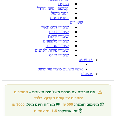
מרקים
קטשופ - מיונז וחרדל
רטבי בישול
רטבים מנות
שימורים
שימורי דגים ובשר
שימורי זיתים
שימורי ירקות
שימורי מלפפונים
שימורי עגבניות
שימורי פירות ולפתנים
שימורי תירס
פור שיפס
איפה משיגים מוצרי פור שיפס
מבצעים
⚠️
אנו עובדים עם חברת משלוחים חיצונית –
המוצרים
נמסרים עד קומת הקרקע בלבד
.
📦 מינימום הזמנה:
500 ₪
| 🚚 משלוח חינם מעל:
3000 ₪
⏱️ זמן אספקה:
1-5 ימי עסקים