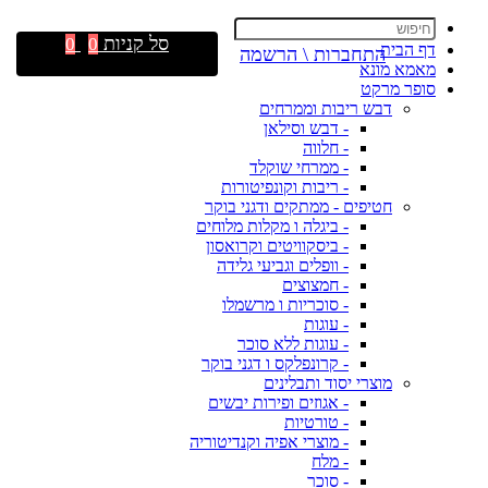
סל קניות
0
0
דף הבית
התחברות \ הרשמה
מאמא מונא
סופר מרקט
דבש ריבות וממרחים
- דבש וסילאן
- חלווה
- ממרחי שוקלד
- ריבות וקונפיטורות
חטיפים - ממתקים ודגני בוקר
- ביגלה ו מקלות מלוחים
- ביסקוויטים וקרואסון
- וופלים וגביעי גלידה
- חמצוצים
- סוכריות ו מרשמלו
- עוגות
- עוגות ללא סוכר
- קרונפלקס ו דגני בוקר
מוצרי יסוד ותבלינים
- אגוזים ופירות יבשים
- טורטיות
- מוצרי אפיה וקנדיטוריה
- מלח
- סוכר