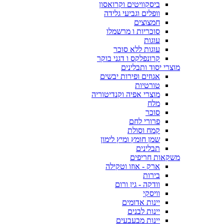
ביסקוויטים וקרואסון
וופלים וגביעי גלידה
חמצוצים
סוכריות ו מרשמלו
עוגות
עוגות ללא סוכר
קרונפלקס ו דגני בוקר
מוצרי יסוד ותבלינים
אגוזים ופירות יבשים
טורטיות
מוצרי אפיה וקנדיטוריה
מלח
סוכר
פרורי לחם
קמח וסולת
שמן חומץ ומיץ לימון
תבלינים
משקאות חריפים
ארק - אוזו וטקילה
בירות
וודקה - גין ורום
וויסקי
יינות אדומים
יינות לבנים
יינות מבעבעים