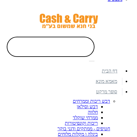
דף הבית
מאמא מונא
סופר מרקט
דבש ריבות וממרחים
דבש וסילאן
חלווה
ממרחי שוקלד
ריבות וקונפיטורות
חטיפים - ממתקים ודגני בוקר
ביגלה ו מקלות מלוחים