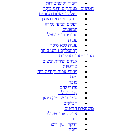
ריבות וקונפיטורות
חטיפים - ממתקים ודגני בוקר
ביגלה ו מקלות מלוחים
ביסקוויטים וקרואסון
וופלים וגביעי גלידה
חמצוצים
סוכריות ו מרשמלו
עוגות
עוגות ללא סוכר
קרונפלקס ו דגני בוקר
מוצרי יסוד ותבלינים
אגוזים ופירות יבשים
טורטיות
מוצרי אפיה וקנדיטוריה
מלח
סוכר
פרורי לחם
קמח וסולת
שמן חומץ ומיץ לימון
תבלינים
משקאות חריפים
ארק - אוזו וטקילה
בירות
וודקה - גין ורום
וויסקי