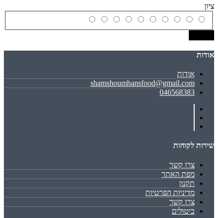
ציון
שמירה
אודות
אודות
shamshoumhansfood@gmail.com
046568383
שירות לקוחות
צרו קשר
מפת האתר
תקנון
מדיניות הפרטיות
צרו קשר
ביטולים