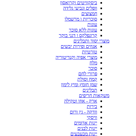
ביסקוויטים וקרואסון
וופלים וגביעי גלידה
חמצוצים
סוכריות ו מרשמלו
עוגות
עוגות ללא סוכר
קרונפלקס ו דגני בוקר
מוצרי יסוד ותבלינים
אגוזים ופירות יבשים
טורטיות
מוצרי אפיה וקנדיטוריה
מלח
סוכר
פרורי לחם
קמח וסולת
שמן חומץ ומיץ לימון
תבלינים
משקאות חריפים
ארק - אוזו וטקילה
בירות
וודקה - גין ורום
וויסקי
יינות אדומים
יינות לבנים
יינות מבעבעים