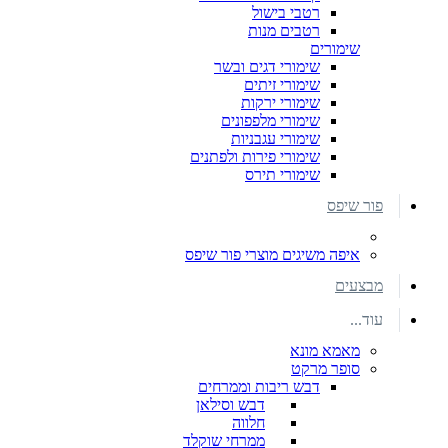
רטבי בישול
רטבים מנות
שימורים
שימורי דגים ובשר
שימורי זיתים
שימורי ירקות
שימורי מלפפונים
שימורי עגבניות
שימורי פירות ולפתנים
שימורי תירס
פור שיפס
איפה משיגים מוצרי פור שיפס
מבצעים
עוד...
מאמא מונא
סופר מרקט
דבש ריבות וממרחים
דבש וסילאן
חלווה
ממרחי שוקלד