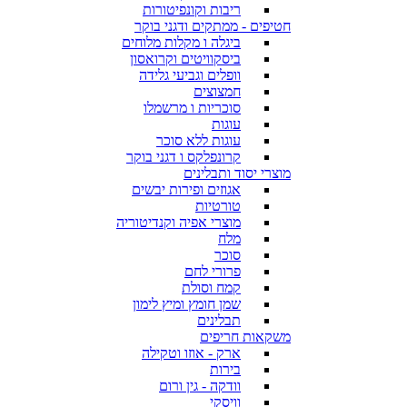
ריבות וקונפיטורות
חטיפים - ממתקים ודגני בוקר
ביגלה ו מקלות מלוחים
ביסקוויטים וקרואסון
וופלים וגביעי גלידה
חמצוצים
סוכריות ו מרשמלו
עוגות
עוגות ללא סוכר
קרונפלקס ו דגני בוקר
מוצרי יסוד ותבלינים
אגוזים ופירות יבשים
טורטיות
מוצרי אפיה וקנדיטוריה
מלח
סוכר
פרורי לחם
קמח וסולת
שמן חומץ ומיץ לימון
תבלינים
משקאות חריפים
ארק - אוזו וטקילה
בירות
וודקה - גין ורום
וויסקי