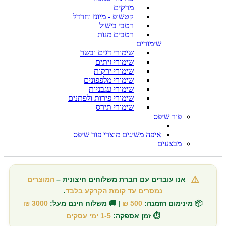
מרקים
קטשופ - מיונז וחרדל
רטבי בישול
רטבים מנות
שימורים
שימורי דגים ובשר
שימורי זיתים
שימורי ירקות
שימורי מלפפונים
שימורי עגבניות
שימורי פירות ולפתנים
שימורי תירס
פור שיפס
איפה משיגים מוצרי פור שיפס
מבצעים
⚠️
אנו עובדים עם חברת משלוחים חיצונית –
המוצרים
נמסרים עד קומת הקרקע בלבד
.
📦 מינימום הזמנה:
500 ₪
| 🚚 משלוח חינם מעל:
3000 ₪
⏱️ זמן אספקה:
1-5 ימי עסקים