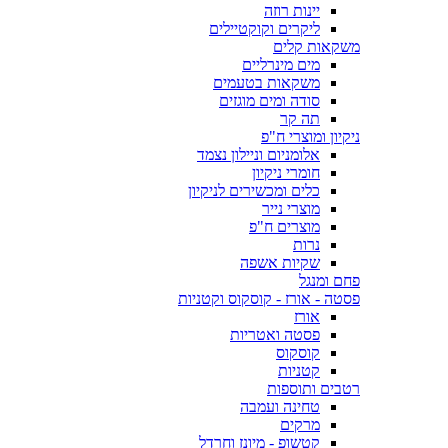
יינות רוזה
ליקרים וקוקטיילים
משקאות קלים
מים מינרליים
משקאות בטעמים
סודה ומים מוגזים
תה קר
ניקיון ומוצרי ח"פ
אלומניום וניילון נצמד
חומרי ניקיון
כלים ומכשירים לניקיון
מוצרי נייר
מוצרים ח"פ
נרות
שקיות אשפה
פחם ומנגל
פסטה - אורז - קוסקוס וקטניות
אורז
פסטה ואטריות
קוסקוס
קטניות
רטבים ותוספות
טחינה ועמבה
מרקים
קטשופ - מיונז וחרדל