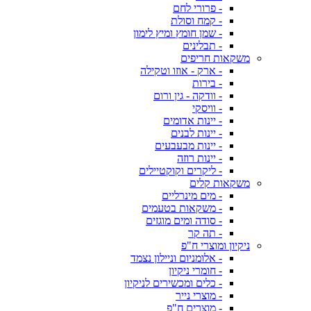
- פרורי לחם
- קמח וסולת
- שמן חומץ ומיץ לימון
- תבלינים
משקאות חריפים
- ארק - אוזו וטקילה
- בירות
- וודקה - גין ורום
- וויסקי
- יינות אדומים
- יינות לבנים
- יינות מבעבעים
- יינות רוזה
- ליקרים וקוקטיילים
משקאות קלים
- מים מינרליים
- משקאות בטעמים
- סודה ומים מוגזים
- תה קר
ניקיון ומוצרי ח"פ
- אלומניום וניילון נצמד
- חומרי ניקיון
- כלים ומכשירים לניקיון
- מוצרי נייר
- מוצרים ח"פ