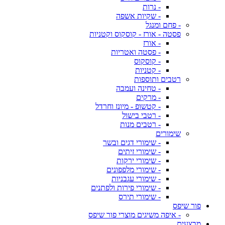
- נרות
- שקיות אשפה
- פחם ומנגל
פסטה - אורז - קוסקוס וקטניות
- אורז
- פסטה ואטריות
- קוסקוס
- קטניות
רטבים ותוספות
- טחינה ועמבה
- מרקים
- קטשופ - מיונז וחרדל
- רטבי בישול
- רטבים מנות
שימורים
- שימורי דגים ובשר
- שימורי זיתים
- שימורי ירקות
- שימורי מלפפונים
- שימורי עגבניות
- שימורי פירות ולפתנים
- שימורי תירס
פור שיפס
- איפה משיגים מוצרי פור שיפס
מבצעים