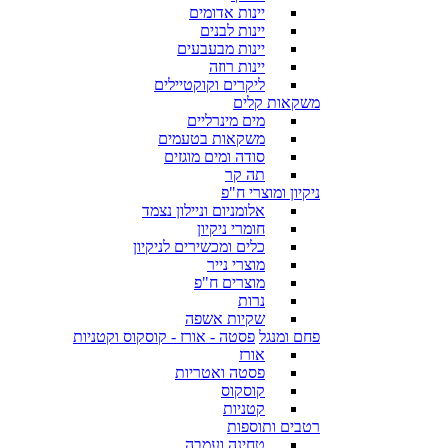
יינות אדומים
יינות לבנים
יינות מבעבעים
יינות רוזה
ליקרים וקוקטיילים
משקאות קלים
מים מינרליים
משקאות בטעמים
סודה ומים מוגזים
תה קר
ניקיון ומוצרי ח"פ
אלומניום וניילון נצמד
חומרי ניקיון
כלים ומכשירים לניקיון
מוצרי נייר
מוצרים ח"פ
נרות
שקיות אשפה
פחם ומנגל
פסטה - אורז - קוסקוס וקטניות
אורז
פסטה ואטריות
קוסקוס
קטניות
רטבים ותוספות
טחינה ועמבה