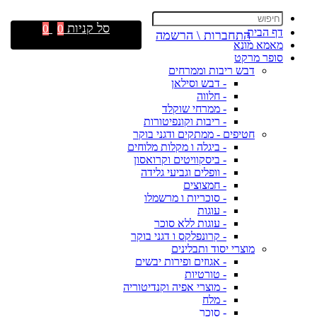
סל קניות
0
0
דף הבית
התחברות \ הרשמה
מאמא מונא
סופר מרקט
דבש ריבות וממרחים
- דבש וסילאן
- חלווה
- ממרחי שוקלד
- ריבות וקונפיטורות
חטיפים - ממתקים ודגני בוקר
- ביגלה ו מקלות מלוחים
- ביסקוויטים וקרואסון
- וופלים וגביעי גלידה
- חמצוצים
- סוכריות ו מרשמלו
- עוגות
- עוגות ללא סוכר
- קרונפלקס ו דגני בוקר
מוצרי יסוד ותבלינים
- אגוזים ופירות יבשים
- טורטיות
- מוצרי אפיה וקנדיטוריה
- מלח
- סוכר