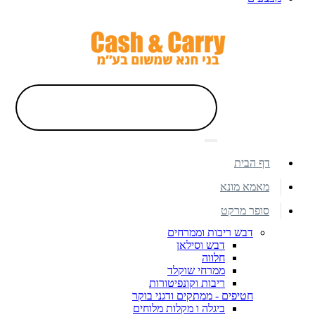
דף הבית
מאמא מונא
סופר מרקט
דבש ריבות וממרחים
דבש וסילאן
חלווה
ממרחי שוקלד
ריבות וקונפיטורות
חטיפים - ממתקים ודגני בוקר
ביגלה ו מקלות מלוחים