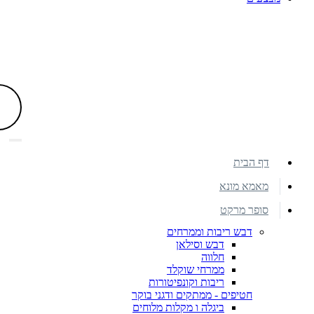
דף הבית
מאמא מונא
סופר מרקט
דבש ריבות וממרחים
דבש וסילאן
חלווה
ממרחי שוקלד
ריבות וקונפיטורות
חטיפים - ממתקים ודגני בוקר
ביגלה ו מקלות מלוחים