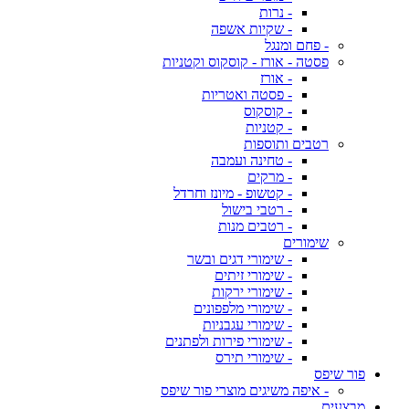
- נרות
- שקיות אשפה
- פחם ומנגל
פסטה - אורז - קוסקוס וקטניות
- אורז
- פסטה ואטריות
- קוסקוס
- קטניות
רטבים ותוספות
- טחינה ועמבה
- מרקים
- קטשופ - מיונז וחרדל
- רטבי בישול
- רטבים מנות
שימורים
- שימורי דגים ובשר
- שימורי זיתים
- שימורי ירקות
- שימורי מלפפונים
- שימורי עגבניות
- שימורי פירות ולפתנים
- שימורי תירס
פור שיפס
- איפה משיגים מוצרי פור שיפס
מבצעים