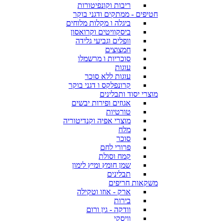
ריבות וקונפיטורות
חטיפים - ממתקים ודגני בוקר
ביגלה ו מקלות מלוחים
ביסקוויטים וקרואסון
וופלים וגביעי גלידה
חמצוצים
סוכריות ו מרשמלו
עוגות
עוגות ללא סוכר
קרונפלקס ו דגני בוקר
מוצרי יסוד ותבלינים
אגוזים ופירות יבשים
טורטיות
מוצרי אפיה וקנדיטוריה
מלח
סוכר
פרורי לחם
קמח וסולת
שמן חומץ ומיץ לימון
תבלינים
משקאות חריפים
ארק - אוזו וטקילה
בירות
וודקה - גין ורום
וויסקי