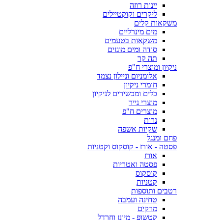
יינות רוזה
ליקרים וקוקטיילים
משקאות קלים
מים מינרליים
משקאות בטעמים
סודה ומים מוגזים
תה קר
ניקיון ומוצרי ח"פ
אלומניום וניילון נצמד
חומרי ניקיון
כלים ומכשירים לניקיון
מוצרי נייר
מוצרים ח"פ
נרות
שקיות אשפה
פחם ומנגל
פסטה - אורז - קוסקוס וקטניות
אורז
פסטה ואטריות
קוסקוס
קטניות
רטבים ותוספות
טחינה ועמבה
מרקים
קטשופ - מיונז וחרדל