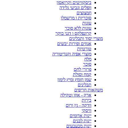
ביסקוויטים וקרואסון
וופלים וגביעי גלידה
חמצוצים
סוכריות ו מרשמלו
עוגות
עוגות ללא סוכר
קרונפלקס ו דגני בוקר
מוצרי יסוד ותבלינים
אגוזים ופירות יבשים
טורטיות
מוצרי אפיה וקנדיטוריה
מלח
סוכר
פרורי לחם
קמח וסולת
שמן חומץ ומיץ לימון
תבלינים
משקאות חריפים
ארק - אוזו וטקילה
בירות
וודקה - גין ורום
וויסקי
יינות אדומים
יינות לבנים
יינות מבעבעים