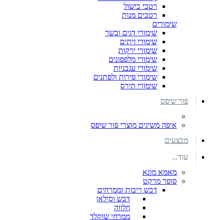
רטבי בישול
רטבים מנות
שימורים
שימורי דגים ובשר
שימורי זיתים
שימורי ירקות
שימורי מלפפונים
שימורי עגבניות
שימורי פירות ולפתנים
שימורי תירס
פור שיפס
איפה משיגים מוצרי פור שיפס
מבצעים
עוד...
מאמא מונא
סופר מרקט
דבש ריבות וממרחים
דבש וסילאן
חלווה
ממרחי שוקלד