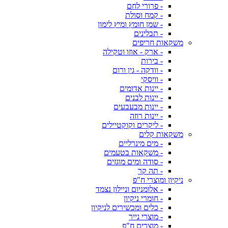
- פרורי לחם
- קמח וסולת
- שמן חומץ ומיץ לימון
- תבלינים
משקאות חריפים
- ארק - אוזו וטקילה
- בירות
- וודקה - גין ורום
- וויסקי
- יינות אדומים
- יינות לבנים
- יינות מבעבעים
- יינות רוזה
- ליקרים וקוקטיילים
משקאות קלים
- מים מינרליים
- משקאות בטעמים
- סודה ומים מוגזים
- תה קר
ניקיון ומוצרי ח"פ
- אלומניום וניילון נצמד
- חומרי ניקיון
- כלים ומכשירים לניקיון
- מוצרי נייר
- מוצרים ח"פ