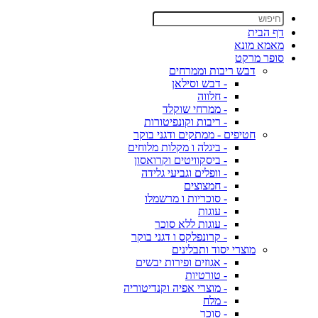
דף הבית
מאמא מונא
סופר מרקט
דבש ריבות וממרחים
- דבש וסילאן
- חלווה
- ממרחי שוקלד
- ריבות וקונפיטורות
חטיפים - ממתקים ודגני בוקר
- ביגלה ו מקלות מלוחים
- ביסקוויטים וקרואסון
- וופלים וגביעי גלידה
- חמצוצים
- סוכריות ו מרשמלו
- עוגות
- עוגות ללא סוכר
- קרונפלקס ו דגני בוקר
מוצרי יסוד ותבלינים
- אגוזים ופירות יבשים
- טורטיות
- מוצרי אפיה וקנדיטוריה
- מלח
- סוכר