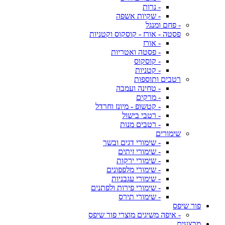
- נרות
- שקיות אשפה
- פחם ומנגל
פסטה - אורז - קוסקוס וקטניות
- אורז
- פסטה ואטריות
- קוסקוס
- קטניות
רטבים ותוספות
- טחינה ועמבה
- מרקים
- קטשופ - מיונז וחרדל
- רטבי בישול
- רטבים מנות
שימורים
- שימורי דגים ובשר
- שימורי זיתים
- שימורי ירקות
- שימורי מלפפונים
- שימורי עגבניות
- שימורי פירות ולפתנים
- שימורי תירס
פור שיפס
- איפה משיגים מוצרי פור שיפס
מבצעים