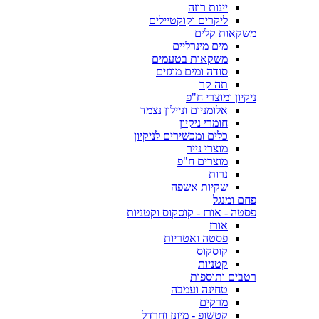
יינות רוזה
ליקרים וקוקטיילים
משקאות קלים
מים מינרליים
משקאות בטעמים
סודה ומים מוגזים
תה קר
ניקיון ומוצרי ח"פ
אלומניום וניילון נצמד
חומרי ניקיון
כלים ומכשירים לניקיון
מוצרי נייר
מוצרים ח"פ
נרות
שקיות אשפה
פחם ומנגל
פסטה - אורז - קוסקוס וקטניות
אורז
פסטה ואטריות
קוסקוס
קטניות
רטבים ותוספות
טחינה ועמבה
מרקים
קטשופ - מיונז וחרדל