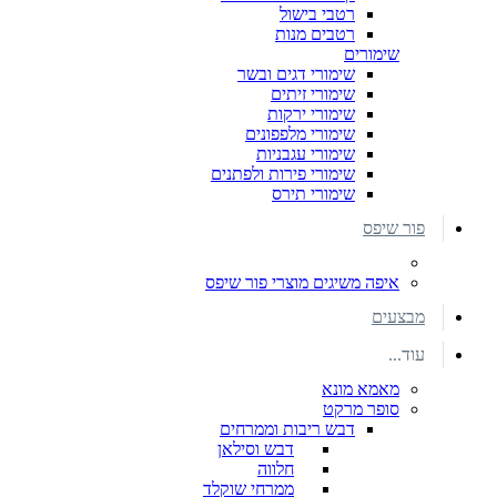
רטבי בישול
רטבים מנות
שימורים
שימורי דגים ובשר
שימורי זיתים
שימורי ירקות
שימורי מלפפונים
שימורי עגבניות
שימורי פירות ולפתנים
שימורי תירס
פור שיפס
איפה משיגים מוצרי פור שיפס
מבצעים
עוד...
מאמא מונא
סופר מרקט
דבש ריבות וממרחים
דבש וסילאן
חלווה
ממרחי שוקלד