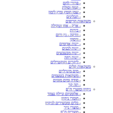
- פרורי לחם
- קמח וסולת
- שמן חומץ ומיץ לימון
- תבלינים
משקאות חריפים
- ארק - אוזו וטקילה
- בירות
- וודקה - גין ורום
- וויסקי
- יינות אדומים
- יינות לבנים
- יינות מבעבעים
- יינות רוזה
- ליקרים וקוקטיילים
משקאות קלים
- מים מינרליים
- משקאות בטעמים
- סודה ומים מוגזים
- תה קר
ניקיון ומוצרי ח"פ
- אלומניום וניילון נצמד
- חומרי ניקיון
- כלים ומכשירים לניקיון
- מוצרי נייר
- מוצרים ח"פ