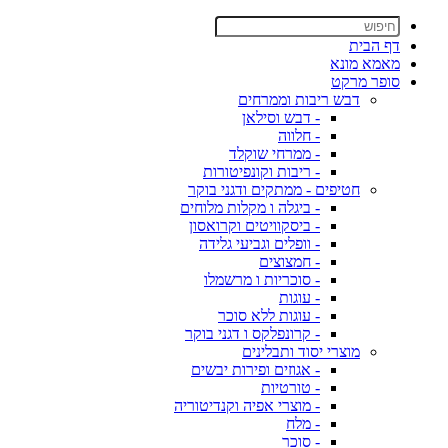
דף הבית
מאמא מונא
סופר מרקט
דבש ריבות וממרחים
- דבש וסילאן
- חלווה
- ממרחי שוקלד
- ריבות וקונפיטורות
חטיפים - ממתקים ודגני בוקר
- ביגלה ו מקלות מלוחים
- ביסקוויטים וקרואסון
- וופלים וגביעי גלידה
- חמצוצים
- סוכריות ו מרשמלו
- עוגות
- עוגות ללא סוכר
- קרונפלקס ו דגני בוקר
מוצרי יסוד ותבלינים
- אגוזים ופירות יבשים
- טורטיות
- מוצרי אפיה וקנדיטוריה
- מלח
- סוכר