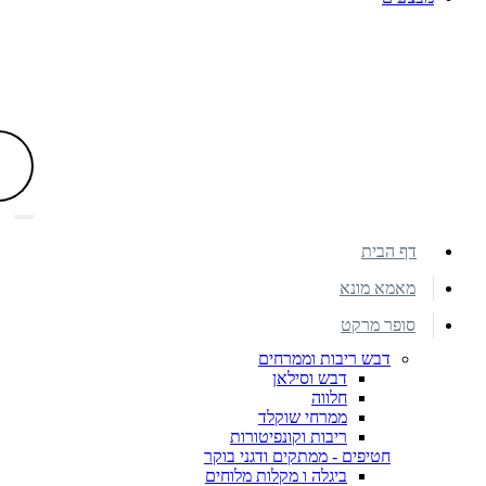
דף הבית
מאמא מונא
סופר מרקט
דבש ריבות וממרחים
דבש וסילאן
חלווה
ממרחי שוקלד
ריבות וקונפיטורות
חטיפים - ממתקים ודגני בוקר
ביגלה ו מקלות מלוחים