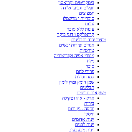
ביסקוויטים וקרואסון
וופלים וגביעי גלידה
חמצוצים
סוכריות ו מרשמלו
עוגות
עוגות ללא סוכר
קרונפלקס ו דגני בוקר
מוצרי יסוד ותבלינים
אגוזים ופירות יבשים
טורטיות
מוצרי אפיה וקנדיטוריה
מלח
סוכר
פרורי לחם
קמח וסולת
שמן חומץ ומיץ לימון
תבלינים
משקאות חריפים
ארק - אוזו וטקילה
בירות
וודקה - גין ורום
וויסקי
יינות אדומים
יינות לבנים
יינות מבעבעים