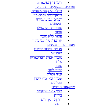
ריבות וקונפיטורות
חטיפים - ממתקים ודגני בוקר
ביגלה ו מקלות מלוחים
ביסקוויטים וקרואסון
וופלים וגביעי גלידה
חמצוצים
סוכריות ו מרשמלו
עוגות
עוגות ללא סוכר
קרונפלקס ו דגני בוקר
מוצרי יסוד ותבלינים
אגוזים ופירות יבשים
טורטיות
מוצרי אפיה וקנדיטוריה
מלח
סוכר
פרורי לחם
קמח וסולת
שמן חומץ ומיץ לימון
תבלינים
משקאות חריפים
ארק - אוזו וטקילה
בירות
וודקה - גין ורום
וויסקי