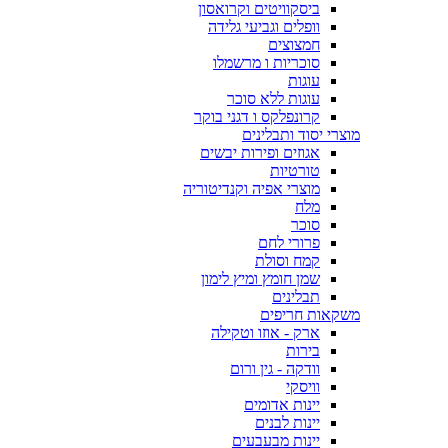
ביסקוויטים וקרואסון
וופלים וגביעי גלידה
חמצוצים
סוכריות ו מרשמלו
עוגות
עוגות ללא סוכר
קרונפלקס ו דגני בוקר
מוצרי יסוד ותבלינים
אגוזים ופירות יבשים
טורטיות
מוצרי אפיה וקנדיטוריה
מלח
סוכר
פרורי לחם
קמח וסולת
שמן חומץ ומיץ לימון
תבלינים
משקאות חריפים
ארק - אוזו וטקילה
בירות
וודקה - גין ורום
וויסקי
יינות אדומים
יינות לבנים
יינות מבעבעים