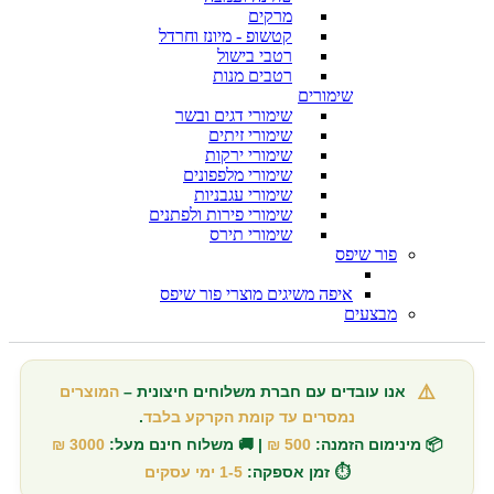
מרקים
קטשופ - מיונז וחרדל
רטבי בישול
רטבים מנות
שימורים
שימורי דגים ובשר
שימורי זיתים
שימורי ירקות
שימורי מלפפונים
שימורי עגבניות
שימורי פירות ולפתנים
שימורי תירס
פור שיפס
איפה משיגים מוצרי פור שיפס
מבצעים
⚠️
אנו עובדים עם חברת משלוחים חיצונית –
המוצרים
נמסרים עד קומת הקרקע בלבד
.
📦 מינימום הזמנה:
500 ₪
| 🚚 משלוח חינם מעל:
3000 ₪
⏱️ זמן אספקה:
1-5 ימי עסקים