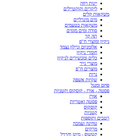
יינות רוזה
ליקרים וקוקטיילים
משקאות קלים
מים מינרליים
משקאות בטעמים
סודה ומים מוגזים
תה קר
ניקיון ומוצרי ח"פ
אלומניום וניילון נצמד
חומרי ניקיון
כלים ומכשירים לניקיון
מוצרי נייר
מוצרים ח"פ
נרות
שקיות אשפה
פחם ומנגל
פסטה - אורז - קוסקוס וקטניות
אורז
פסטה ואטריות
קוסקוס
קטניות
רטבים ותוספות
טחינה ועמבה
מרקים
קטשופ - מיונז וחרדל