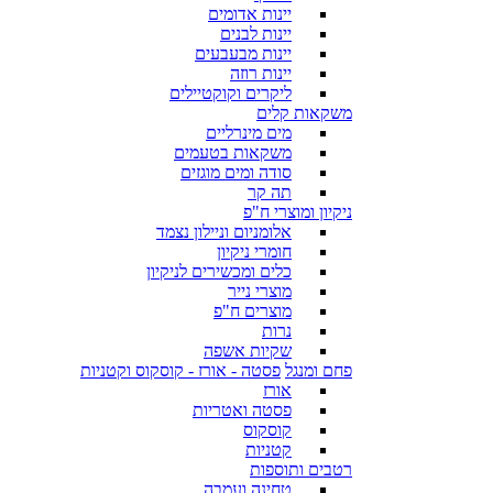
יינות אדומים
יינות לבנים
יינות מבעבעים
יינות רוזה
ליקרים וקוקטיילים
משקאות קלים
מים מינרליים
משקאות בטעמים
סודה ומים מוגזים
תה קר
ניקיון ומוצרי ח"פ
אלומניום וניילון נצמד
חומרי ניקיון
כלים ומכשירים לניקיון
מוצרי נייר
מוצרים ח"פ
נרות
שקיות אשפה
פחם ומנגל
פסטה - אורז - קוסקוס וקטניות
אורז
פסטה ואטריות
קוסקוס
קטניות
רטבים ותוספות
טחינה ועמבה