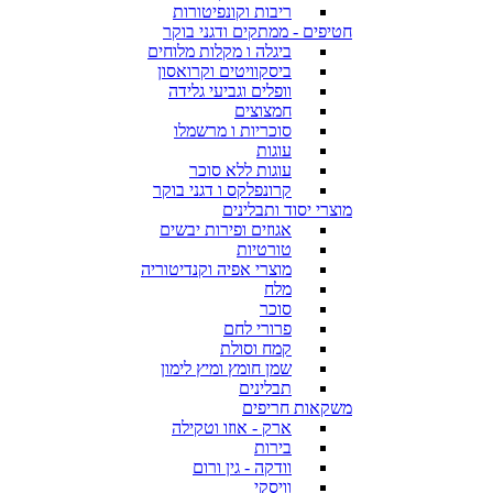
ריבות וקונפיטורות
חטיפים - ממתקים ודגני בוקר
ביגלה ו מקלות מלוחים
ביסקוויטים וקרואסון
וופלים וגביעי גלידה
חמצוצים
סוכריות ו מרשמלו
עוגות
עוגות ללא סוכר
קרונפלקס ו דגני בוקר
מוצרי יסוד ותבלינים
אגוזים ופירות יבשים
טורטיות
מוצרי אפיה וקנדיטוריה
מלח
סוכר
פרורי לחם
קמח וסולת
שמן חומץ ומיץ לימון
תבלינים
משקאות חריפים
ארק - אוזו וטקילה
בירות
וודקה - גין ורום
וויסקי