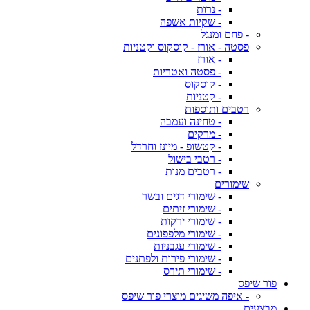
- נרות
- שקיות אשפה
- פחם ומנגל
פסטה - אורז - קוסקוס וקטניות
- אורז
- פסטה ואטריות
- קוסקוס
- קטניות
רטבים ותוספות
- טחינה ועמבה
- מרקים
- קטשופ - מיונז וחרדל
- רטבי בישול
- רטבים מנות
שימורים
- שימורי דגים ובשר
- שימורי זיתים
- שימורי ירקות
- שימורי מלפפונים
- שימורי עגבניות
- שימורי פירות ולפתנים
- שימורי תירס
פור שיפס
- איפה משיגים מוצרי פור שיפס
מבצעים