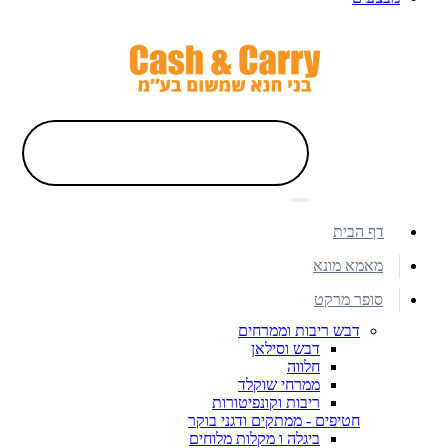
דף הבית
מאמא מונא
סופר מרקט
דבש ריבות וממרחים
דבש וסילאן
חלווה
ממרחי שוקלד
ריבות וקונפיטורות
חטיפים - ממתקים ודגני בוקר
ביגלה ו מקלות מלוחים