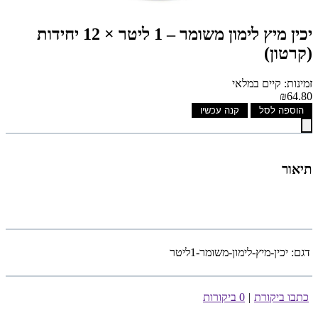
יכין מיץ לימון משומר – 1 ליטר × 12 יחידות
(קרטון)
זמינות: קיים במלאי
₪64.80
הוספה לסל
קנה עכשיו
תיאור
דגם:
יכין-מיץ-לימון-משומר-1ליטר
כתבו ביקורת
|
0 ביקורות