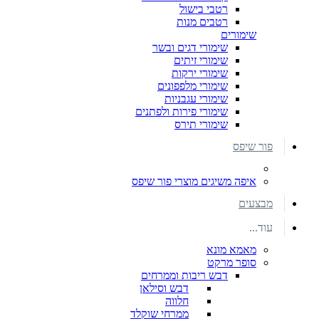
רטבי בישול
רטבים מנות
שימורים
שימורי דגים ובשר
שימורי זיתים
שימורי ירקות
שימורי מלפפונים
שימורי עגבניות
שימורי פירות ולפתנים
שימורי תירס
פור שיפס
איפה משיגים מוצרי פור שיפס
מבצעים
עוד...
מאמא מונא
סופר מרקט
דבש ריבות וממרחים
דבש וסילאן
חלווה
ממרחי שוקלד