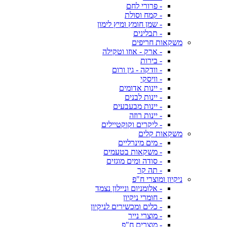
- פרורי לחם
- קמח וסולת
- שמן חומץ ומיץ לימון
- תבלינים
משקאות חריפים
- ארק - אוזו וטקילה
- בירות
- וודקה - גין ורום
- וויסקי
- יינות אדומים
- יינות לבנים
- יינות מבעבעים
- יינות רוזה
- ליקרים וקוקטיילים
משקאות קלים
- מים מינרליים
- משקאות בטעמים
- סודה ומים מוגזים
- תה קר
ניקיון ומוצרי ח"פ
- אלומניום וניילון נצמד
- חומרי ניקיון
- כלים ומכשירים לניקיון
- מוצרי נייר
- מוצרים ח"פ