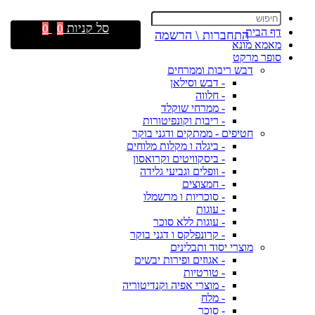
סל קניות
0
0
דף הבית
התחברות \ הרשמה
מאמא מונא
סופר מרקט
דבש ריבות וממרחים
- דבש וסילאן
- חלווה
- ממרחי שוקלד
- ריבות וקונפיטורות
חטיפים - ממתקים ודגני בוקר
- ביגלה ו מקלות מלוחים
- ביסקוויטים וקרואסון
- וופלים וגביעי גלידה
- חמצוצים
- סוכריות ו מרשמלו
- עוגות
- עוגות ללא סוכר
- קרונפלקס ו דגני בוקר
מוצרי יסוד ותבלינים
- אגוזים ופירות יבשים
- טורטיות
- מוצרי אפיה וקנדיטוריה
- מלח
- סוכר