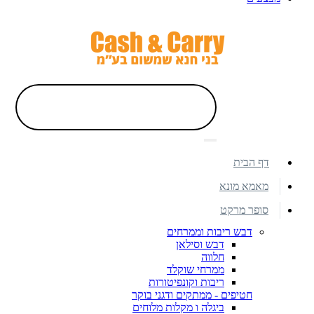
דף הבית
מאמא מונא
סופר מרקט
דבש ריבות וממרחים
דבש וסילאן
חלווה
ממרחי שוקלד
ריבות וקונפיטורות
חטיפים - ממתקים ודגני בוקר
ביגלה ו מקלות מלוחים