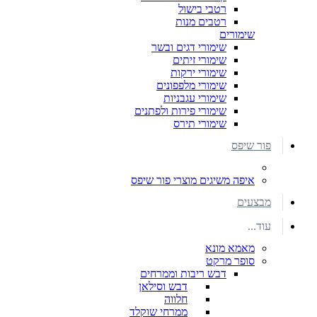
רטבי בישול
רטבים מנות
שימורים
שימורי דגים ובשר
שימורי זיתים
שימורי ירקות
שימורי מלפפונים
שימורי עגבניות
שימורי פירות ולפתנים
שימורי תירס
פור שיפס
איפה משיגים מוצרי פור שיפס
מבצעים
עוד...
מאמא מונא
סופר מרקט
דבש ריבות וממרחים
דבש וסילאן
חלווה
ממרחי שוקלד