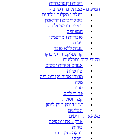
ריבות וקונפיטורות
חטיפים - ממתקים ודגני בוקר
ביגלה ו מקלות מלוחים
ביסקוויטים וקרואסון
וופלים וגביעי גלידה
חמצוצים
סוכריות ו מרשמלו
עוגות
עוגות ללא סוכר
קרונפלקס ו דגני בוקר
מוצרי יסוד ותבלינים
אגוזים ופירות יבשים
טורטיות
מוצרי אפיה וקנדיטוריה
מלח
סוכר
פרורי לחם
קמח וסולת
שמן חומץ ומיץ לימון
תבלינים
משקאות חריפים
ארק - אוזו וטקילה
בירות
וודקה - גין ורום
וויסקי