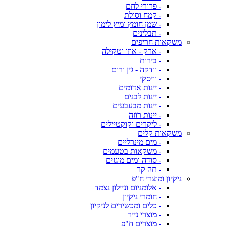
- פרורי לחם
- קמח וסולת
- שמן חומץ ומיץ לימון
- תבלינים
משקאות חריפים
- ארק - אוזו וטקילה
- בירות
- וודקה - גין ורום
- וויסקי
- יינות אדומים
- יינות לבנים
- יינות מבעבעים
- יינות רוזה
- ליקרים וקוקטיילים
משקאות קלים
- מים מינרליים
- משקאות בטעמים
- סודה ומים מוגזים
- תה קר
ניקיון ומוצרי ח"פ
- אלומניום וניילון נצמד
- חומרי ניקיון
- כלים ומכשירים לניקיון
- מוצרי נייר
- מוצרים ח"פ