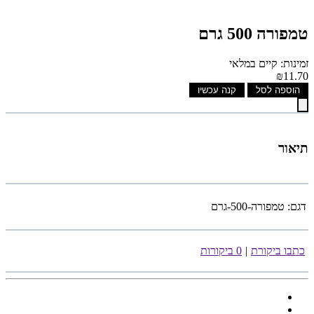
טמפורה 500 גרם
זמינות: קיים במלאי
₪11.70
הוספה לסל
קנה עכשיו
תיאור
דגם:
טמפורה-500-גרם
כתבו ביקורת
|
0 ביקורות