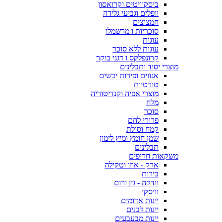
ביסקוויטים וקרואסון
וופלים וגביעי גלידה
חמצוצים
סוכריות ו מרשמלו
עוגות
עוגות ללא סוכר
קרונפלקס ו דגני בוקר
מוצרי יסוד ותבלינים
אגוזים ופירות יבשים
טורטיות
מוצרי אפיה וקנדיטוריה
מלח
סוכר
פרורי לחם
קמח וסולת
שמן חומץ ומיץ לימון
תבלינים
משקאות חריפים
ארק - אוזו וטקילה
בירות
וודקה - גין ורום
וויסקי
יינות אדומים
יינות לבנים
יינות מבעבעים