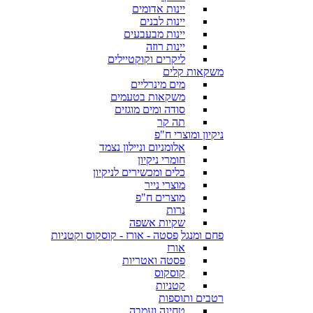
יינות אדומים
יינות לבנים
יינות מבעבעים
יינות רוזה
ליקרים וקוקטיילים
משקאות קלים
מים מינרליים
משקאות בטעמים
סודה ומים מוגזים
תה קר
ניקיון ומוצרי ח"פ
אלומניום וניילון נצמד
חומרי ניקיון
כלים ומכשירים לניקיון
מוצרי נייר
מוצרים ח"פ
נרות
שקיות אשפה
פחם ומנגל
פסטה - אורז - קוסקוס וקטניות
אורז
פסטה ואטריות
קוסקוס
קטניות
רטבים ותוספות
טחינה ועמבה