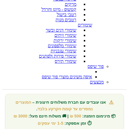
מרקים
קטשופ - מיונז וחרדל
רטבי בישול
רטבים מנות
שימורים
שימורי דגים ובשר
שימורי זיתים
שימורי ירקות
שימורי מלפפונים
שימורי עגבניות
שימורי פירות ולפתנים
שימורי תירס
פור שיפס
איפה משיגים מוצרי פור שיפס
מבצעים
⚠️
אנו עובדים עם חברת משלוחים חיצונית –
המוצרים
נמסרים עד קומת הקרקע בלבד
.
📦 מינימום הזמנה:
500 ₪
| 🚚 משלוח חינם מעל:
3000 ₪
⏱️ זמן אספקה:
1-5 ימי עסקים