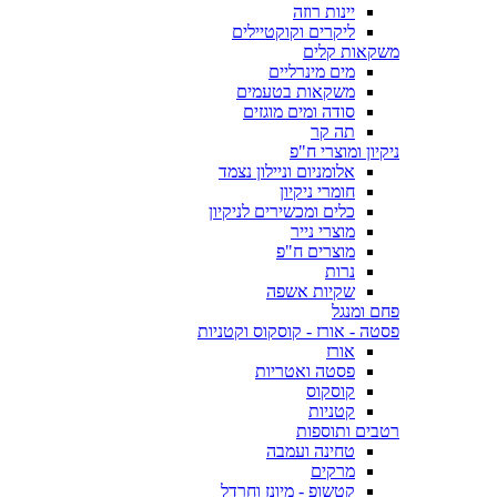
יינות רוזה
ליקרים וקוקטיילים
משקאות קלים
מים מינרליים
משקאות בטעמים
סודה ומים מוגזים
תה קר
ניקיון ומוצרי ח"פ
אלומניום וניילון נצמד
חומרי ניקיון
כלים ומכשירים לניקיון
מוצרי נייר
מוצרים ח"פ
נרות
שקיות אשפה
פחם ומנגל
פסטה - אורז - קוסקוס וקטניות
אורז
פסטה ואטריות
קוסקוס
קטניות
רטבים ותוספות
טחינה ועמבה
מרקים
קטשופ - מיונז וחרדל