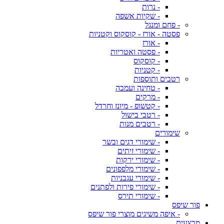
- נרות
- שקיות אשפה
- פחם ומנגל
פסטה - אורז - קוסקוס וקטניות
- אורז
- פסטה ואטריות
- קוסקוס
- קטניות
רטבים ותוספות
- טחינה ועמבה
- מרקים
- קטשופ - מיונז וחרדל
- רטבי בישול
- רטבים מנות
שימורים
- שימורי דגים ובשר
- שימורי זיתים
- שימורי ירקות
- שימורי מלפפונים
- שימורי עגבניות
- שימורי פירות ולפתנים
- שימורי תירס
פור שיפס
- איפה משיגים מוצרי פור שיפס
מבצעים