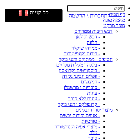
סל קניות
0
0
דף הבית
התחברות \ הרשמה
מאמא מונא
סופר מרקט
דבש ריבות וממרחים
- דבש וסילאן
- חלווה
- ממרחי שוקלד
- ריבות וקונפיטורות
חטיפים - ממתקים ודגני בוקר
- ביגלה ו מקלות מלוחים
- ביסקוויטים וקרואסון
- וופלים וגביעי גלידה
- חמצוצים
- סוכריות ו מרשמלו
- עוגות
- עוגות ללא סוכר
- קרונפלקס ו דגני בוקר
מוצרי יסוד ותבלינים
- אגוזים ופירות יבשים
- טורטיות
- מוצרי אפיה וקנדיטוריה
- מלח
- סוכר