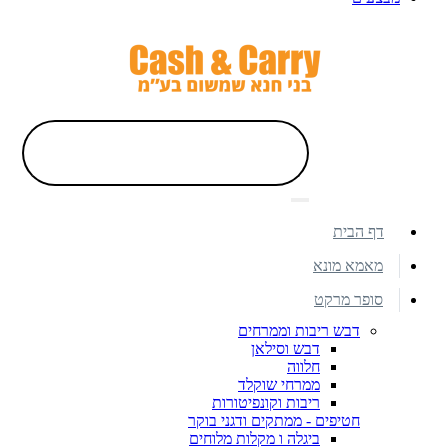
דף הבית
מאמא מונא
סופר מרקט
דבש ריבות וממרחים
דבש וסילאן
חלווה
ממרחי שוקלד
ריבות וקונפיטורות
חטיפים - ממתקים ודגני בוקר
ביגלה ו מקלות מלוחים