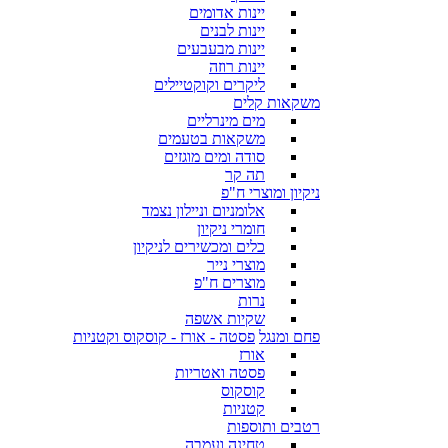
יינות אדומים
יינות לבנים
יינות מבעבעים
יינות רוזה
ליקרים וקוקטיילים
משקאות קלים
מים מינרליים
משקאות בטעמים
סודה ומים מוגזים
תה קר
ניקיון ומוצרי ח"פ
אלומניום וניילון נצמד
חומרי ניקיון
כלים ומכשירים לניקיון
מוצרי נייר
מוצרים ח"פ
נרות
שקיות אשפה
פחם ומנגל
פסטה - אורז - קוסקוס וקטניות
אורז
פסטה ואטריות
קוסקוס
קטניות
רטבים ותוספות
טחינה ועמבה