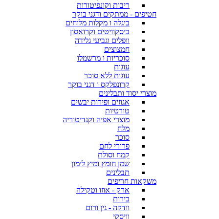
ריבות וקונפיטורות
חטיפים - ממתקים ודגני בוקר
ביגלה ו מקלות מלוחים
ביסקוויטים וקרואסון
וופלים וגביעי גלידה
חמצוצים
סוכריות ו מרשמלו
עוגות
עוגות ללא סוכר
קרונפלקס ו דגני בוקר
מוצרי יסוד ותבלינים
אגוזים ופירות יבשים
טורטיות
מוצרי אפיה וקנדיטוריה
מלח
סוכר
פרורי לחם
קמח וסולת
שמן חומץ ומיץ לימון
תבלינים
משקאות חריפים
ארק - אוזו וטקילה
בירות
וודקה - גין ורום
וויסקי