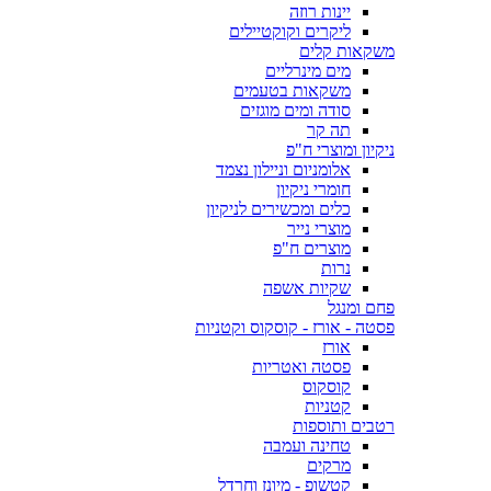
יינות רוזה
ליקרים וקוקטיילים
משקאות קלים
מים מינרליים
משקאות בטעמים
סודה ומים מוגזים
תה קר
ניקיון ומוצרי ח"פ
אלומניום וניילון נצמד
חומרי ניקיון
כלים ומכשירים לניקיון
מוצרי נייר
מוצרים ח"פ
נרות
שקיות אשפה
פחם ומנגל
פסטה - אורז - קוסקוס וקטניות
אורז
פסטה ואטריות
קוסקוס
קטניות
רטבים ותוספות
טחינה ועמבה
מרקים
קטשופ - מיונז וחרדל