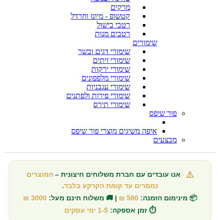
מרקים
קטשופ - מיונז וחרדל
רטבי בישול
רטבים מנות
שימורים
שימורי דגים ובשר
שימורי זיתים
שימורי ירקות
שימורי מלפפונים
שימורי עגבניות
שימורי פירות ולפתנים
שימורי תירס
פור שיפס
איפה משיגים מוצרי פור שיפס
מבצעים
⚠️
אנו עובדים עם חברת משלוחים חיצונית –
המוצרים
נמסרים עד קומת הקרקע בלבד
.
📦 מינימום הזמנה:
500 ₪
| 🚚 משלוח חינם מעל:
3000 ₪
⏱️ זמן אספקה:
1-5 ימי עסקים