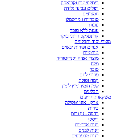
ביסקוויטים וקרואסון
וופלים וגביעי גלידה
חמצוצים
סוכריות ו מרשמלו
עוגות
עוגות ללא סוכר
קרונפלקס ו דגני בוקר
מוצרי יסוד ותבלינים
אגוזים ופירות יבשים
טורטיות
מוצרי אפיה וקנדיטוריה
מלח
סוכר
פרורי לחם
קמח וסולת
שמן חומץ ומיץ לימון
תבלינים
משקאות חריפים
ארק - אוזו וטקילה
בירות
וודקה - גין ורום
וויסקי
יינות אדומים
יינות לבנים
יינות מבעבעים