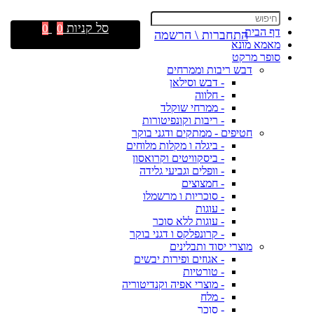
סל קניות
0
0
דף הבית
התחברות \ הרשמה
מאמא מונא
סופר מרקט
דבש ריבות וממרחים
- דבש וסילאן
- חלווה
- ממרחי שוקלד
- ריבות וקונפיטורות
חטיפים - ממתקים ודגני בוקר
- ביגלה ו מקלות מלוחים
- ביסקוויטים וקרואסון
- וופלים וגביעי גלידה
- חמצוצים
- סוכריות ו מרשמלו
- עוגות
- עוגות ללא סוכר
- קרונפלקס ו דגני בוקר
מוצרי יסוד ותבלינים
- אגוזים ופירות יבשים
- טורטיות
- מוצרי אפיה וקנדיטוריה
- מלח
- סוכר