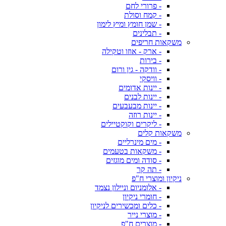
- פרורי לחם
- קמח וסולת
- שמן חומץ ומיץ לימון
- תבלינים
משקאות חריפים
- ארק - אוזו וטקילה
- בירות
- וודקה - גין ורום
- וויסקי
- יינות אדומים
- יינות לבנים
- יינות מבעבעים
- יינות רוזה
- ליקרים וקוקטיילים
משקאות קלים
- מים מינרליים
- משקאות בטעמים
- סודה ומים מוגזים
- תה קר
ניקיון ומוצרי ח"פ
- אלומניום וניילון נצמד
- חומרי ניקיון
- כלים ומכשירים לניקיון
- מוצרי נייר
- מוצרים ח"פ