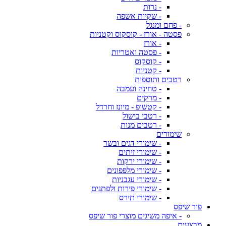
- נרות
- שקיות אשפה
- פחם ומנגל
פסטה - אורז - קוסקוס וקטניות
- אורז
- פסטה ואטריות
- קוסקוס
- קטניות
רטבים ותוספות
- טחינה ועמבה
- מרקים
- קטשופ - מיונז וחרדל
- רטבי בישול
- רטבים מנות
שימורים
- שימורי דגים ובשר
- שימורי זיתים
- שימורי ירקות
- שימורי מלפפונים
- שימורי עגבניות
- שימורי פירות ולפתנים
- שימורי תירס
פור שיפס
- איפה משיגים מוצרי פור שיפס
מבצעים