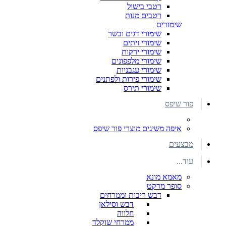
רטבי בישול
רטבים מנות
שימורים
שימורי דגים ובשר
שימורי זיתים
שימורי ירקות
שימורי מלפפונים
שימורי עגבניות
שימורי פירות ולפתנים
שימורי תירס
פור שיפס
איפה משיגים מוצרי פור שיפס
מבצעים
עוד...
מאמא מונא
סופר מרקט
דבש ריבות וממרחים
דבש וסילאן
חלווה
ממרחי שוקלד