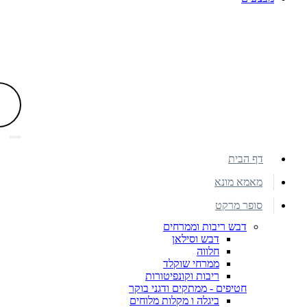
דף הבית
מאמא מונא
סופר מרקט
דבש ריבות וממרחים
דבש וסילאן
חלווה
ממרחי שוקלד
ריבות וקונפיטורות
חטיפים - ממתקים ודגני בוקר
ביגלה ו מקלות מלוחים