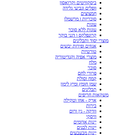
ביסקוויטים וקרואסון
וופלים וגביעי גלידה
חמצוצים
סוכריות ו מרשמלו
עוגות
עוגות ללא סוכר
קרונפלקס ו דגני בוקר
מוצרי יסוד ותבלינים
אגוזים ופירות יבשים
טורטיות
מוצרי אפיה וקנדיטוריה
מלח
סוכר
פרורי לחם
קמח וסולת
שמן חומץ ומיץ לימון
תבלינים
משקאות חריפים
ארק - אוזו וטקילה
בירות
וודקה - גין ורום
וויסקי
יינות אדומים
יינות לבנים
יינות מבעבעים