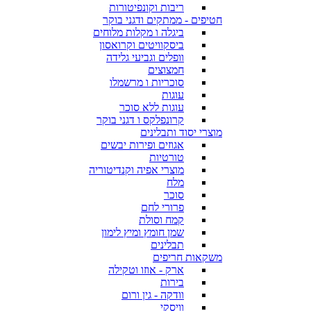
ריבות וקונפיטורות
חטיפים - ממתקים ודגני בוקר
ביגלה ו מקלות מלוחים
ביסקוויטים וקרואסון
וופלים וגביעי גלידה
חמצוצים
סוכריות ו מרשמלו
עוגות
עוגות ללא סוכר
קרונפלקס ו דגני בוקר
מוצרי יסוד ותבלינים
אגוזים ופירות יבשים
טורטיות
מוצרי אפיה וקנדיטוריה
מלח
סוכר
פרורי לחם
קמח וסולת
שמן חומץ ומיץ לימון
תבלינים
משקאות חריפים
ארק - אוזו וטקילה
בירות
וודקה - גין ורום
וויסקי