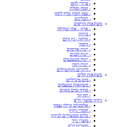
- פרורי לחם
- קמח וסולת
- שמן חומץ ומיץ לימון
- תבלינים
משקאות חריפים
- ארק - אוזו וטקילה
- בירות
- וודקה - גין ורום
- וויסקי
- יינות אדומים
- יינות לבנים
- יינות מבעבעים
- יינות רוזה
- ליקרים וקוקטיילים
משקאות קלים
- מים מינרליים
- משקאות בטעמים
- סודה ומים מוגזים
- תה קר
ניקיון ומוצרי ח"פ
- אלומניום וניילון נצמד
- חומרי ניקיון
- כלים ומכשירים לניקיון
- מוצרי נייר
- מוצרים ח"פ