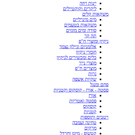
יינות רוזה
ליקרים וקוקטיילים
משקאות קלים
מים מינרליים
משקאות בטעמים
סודה ומים מוגזים
תה קר
ניקיון ומוצרי ח"פ
אלומניום וניילון נצמד
חומרי ניקיון
כלים ומכשירים לניקיון
מוצרי נייר
מוצרים ח"פ
נרות
שקיות אשפה
פחם ומנגל
פסטה - אורז - קוסקוס וקטניות
אורז
פסטה ואטריות
קוסקוס
קטניות
רטבים ותוספות
טחינה ועמבה
מרקים
קטשופ - מיונז וחרדל