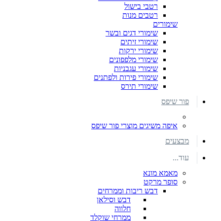
רטבי בישול
רטבים מנות
שימורים
שימורי דגים ובשר
שימורי זיתים
שימורי ירקות
שימורי מלפפונים
שימורי עגבניות
שימורי פירות ולפתנים
שימורי תירס
פור שיפס
איפה משיגים מוצרי פור שיפס
מבצעים
עוד...
מאמא מונא
סופר מרקט
דבש ריבות וממרחים
דבש וסילאן
חלווה
ממרחי שוקלד