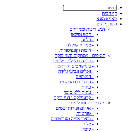
דף הבית
מאמא מונא
סופר מרקט
דבש ריבות וממרחים
- דבש וסילאן
- חלווה
- ממרחי שוקלד
- ריבות וקונפיטורות
חטיפים - ממתקים ודגני בוקר
- ביגלה ו מקלות מלוחים
- ביסקוויטים וקרואסון
- וופלים וגביעי גלידה
- חמצוצים
- סוכריות ו מרשמלו
- עוגות
- עוגות ללא סוכר
- קרונפלקס ו דגני בוקר
מוצרי יסוד ותבלינים
- אגוזים ופירות יבשים
- טורטיות
- מוצרי אפיה וקנדיטוריה
- מלח
- סוכר