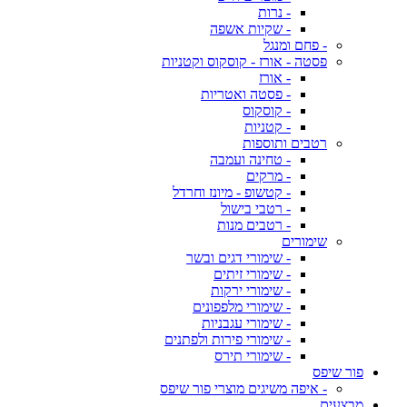
- נרות
- שקיות אשפה
- פחם ומנגל
פסטה - אורז - קוסקוס וקטניות
- אורז
- פסטה ואטריות
- קוסקוס
- קטניות
רטבים ותוספות
- טחינה ועמבה
- מרקים
- קטשופ - מיונז וחרדל
- רטבי בישול
- רטבים מנות
שימורים
- שימורי דגים ובשר
- שימורי זיתים
- שימורי ירקות
- שימורי מלפפונים
- שימורי עגבניות
- שימורי פירות ולפתנים
- שימורי תירס
פור שיפס
- איפה משיגים מוצרי פור שיפס
מבצעים