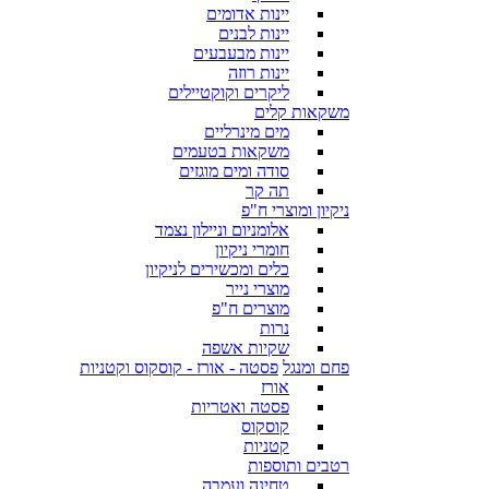
יינות אדומים
יינות לבנים
יינות מבעבעים
יינות רוזה
ליקרים וקוקטיילים
משקאות קלים
מים מינרליים
משקאות בטעמים
סודה ומים מוגזים
תה קר
ניקיון ומוצרי ח"פ
אלומניום וניילון נצמד
חומרי ניקיון
כלים ומכשירים לניקיון
מוצרי נייר
מוצרים ח"פ
נרות
שקיות אשפה
פחם ומנגל
פסטה - אורז - קוסקוס וקטניות
אורז
פסטה ואטריות
קוסקוס
קטניות
רטבים ותוספות
טחינה ועמבה