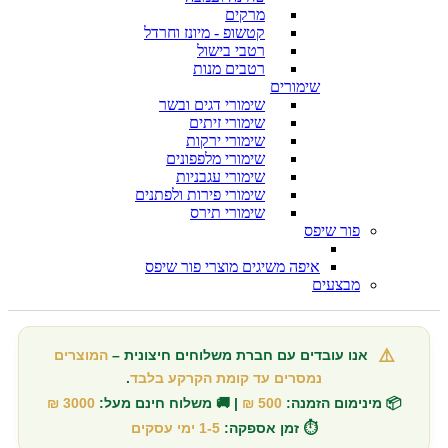
מרקים
קטשופ - מיונז וחרדל
רטבי בישול
רטבים מנות
שימורים
שימורי דגים ובשר
שימורי זיתים
שימורי ירקות
שימורי מלפפונים
שימורי עגבניות
שימורי פירות ולפתנים
שימורי תירס
פור שיפס
איפה משיגים מוצרי פור שיפס
מבצעים
⚠️
אנו עובדים עם חברת משלוחים חיצונית –
המוצרים
נמסרים עד קומת הקרקע בלבד
.
📦 מינימום הזמנה:
500 ₪
| 🚚 משלוח חינם מעל:
3000 ₪
⏱️ זמן אספקה:
1-5 ימי עסקים