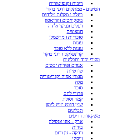
ריבות וקונפיטורות
חטיפים - ממתקים ודגני בוקר
ביגלה ו מקלות מלוחים
ביסקוויטים וקרואסון
וופלים וגביעי גלידה
חמצוצים
סוכריות ו מרשמלו
עוגות
עוגות ללא סוכר
קרונפלקס ו דגני בוקר
מוצרי יסוד ותבלינים
אגוזים ופירות יבשים
טורטיות
מוצרי אפיה וקנדיטוריה
מלח
סוכר
פרורי לחם
קמח וסולת
שמן חומץ ומיץ לימון
תבלינים
משקאות חריפים
ארק - אוזו וטקילה
בירות
וודקה - גין ורום
וויסקי