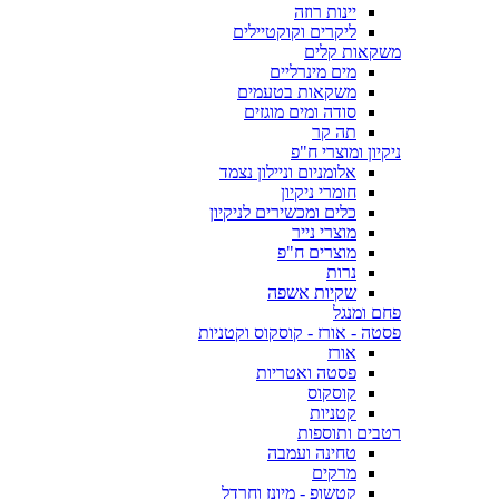
יינות רוזה
ליקרים וקוקטיילים
משקאות קלים
מים מינרליים
משקאות בטעמים
סודה ומים מוגזים
תה קר
ניקיון ומוצרי ח"פ
אלומניום וניילון נצמד
חומרי ניקיון
כלים ומכשירים לניקיון
מוצרי נייר
מוצרים ח"פ
נרות
שקיות אשפה
פחם ומנגל
פסטה - אורז - קוסקוס וקטניות
אורז
פסטה ואטריות
קוסקוס
קטניות
רטבים ותוספות
טחינה ועמבה
מרקים
קטשופ - מיונז וחרדל