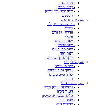
- פרורי לחם
- קמח וסולת
- שמן חומץ ומיץ לימון
- תבלינים
משקאות חריפים
- ארק - אוזו וטקילה
- בירות
- וודקה - גין ורום
- וויסקי
- יינות אדומים
- יינות לבנים
- יינות מבעבעים
- יינות רוזה
- ליקרים וקוקטיילים
משקאות קלים
- מים מינרליים
- משקאות בטעמים
- סודה ומים מוגזים
- תה קר
ניקיון ומוצרי ח"פ
- אלומניום וניילון נצמד
- חומרי ניקיון
- כלים ומכשירים לניקיון
- מוצרי נייר
- מוצרים ח"פ