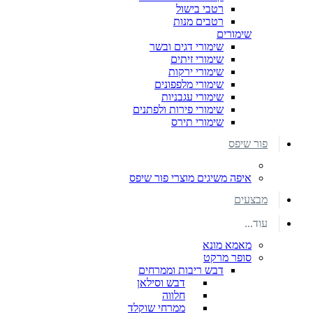
רטבי בישול
רטבים מנות
שימורים
שימורי דגים ובשר
שימורי זיתים
שימורי ירקות
שימורי מלפפונים
שימורי עגבניות
שימורי פירות ולפתנים
שימורי תירס
פור שיפס
איפה משיגים מוצרי פור שיפס
מבצעים
עוד...
מאמא מונא
סופר מרקט
דבש ריבות וממרחים
דבש וסילאן
חלווה
ממרחי שוקלד