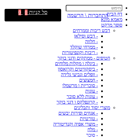
סל קניות
0
0
דף הבית
התחברות \ הרשמה
מאמא מונא
סופר מרקט
דבש ריבות וממרחים
- דבש וסילאן
- חלווה
- ממרחי שוקלד
- ריבות וקונפיטורות
חטיפים - ממתקים ודגני בוקר
- ביגלה ו מקלות מלוחים
- ביסקוויטים וקרואסון
- וופלים וגביעי גלידה
- חמצוצים
- סוכריות ו מרשמלו
- עוגות
- עוגות ללא סוכר
- קרונפלקס ו דגני בוקר
מוצרי יסוד ותבלינים
- אגוזים ופירות יבשים
- טורטיות
- מוצרי אפיה וקנדיטוריה
- מלח
- סוכר