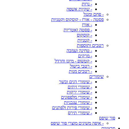
- נרות
- שקיות אשפה
- פחם ומנגל
פסטה - אורז - קוסקוס וקטניות
- אורז
- פסטה ואטריות
- קוסקוס
- קטניות
רטבים ותוספות
- טחינה ועמבה
- מרקים
- קטשופ - מיונז וחרדל
- רטבי בישול
- רטבים מנות
שימורים
- שימורי דגים ובשר
- שימורי זיתים
- שימורי ירקות
- שימורי מלפפונים
- שימורי עגבניות
- שימורי פירות ולפתנים
- שימורי תירס
פור שיפס
- איפה משיגים מוצרי פור שיפס
מבצעים