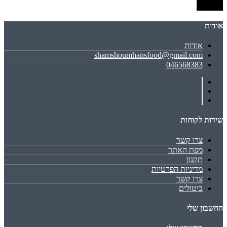
שמירה
אודות
אודות
shamshoumhansfood@gmail.com
046568383
שירות לקוחות
צרו קשר
מפת האתר
תקנון
מדיניות הפרטיות
צרו קשר
ביטולים
החשבון שלי