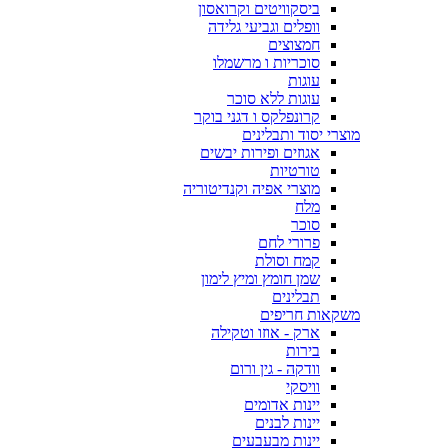
ביסקוויטים וקרואסון
וופלים וגביעי גלידה
חמצוצים
סוכריות ו מרשמלו
עוגות
עוגות ללא סוכר
קרונפלקס ו דגני בוקר
מוצרי יסוד ותבלינים
אגוזים ופירות יבשים
טורטיות
מוצרי אפיה וקנדיטוריה
מלח
סוכר
פרורי לחם
קמח וסולת
שמן חומץ ומיץ לימון
תבלינים
משקאות חריפים
ארק - אוזו וטקילה
בירות
וודקה - גין ורום
וויסקי
יינות אדומים
יינות לבנים
יינות מבעבעים