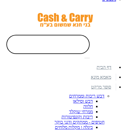
דף הבית
מאמא מונא
סופר מרקט
דבש ריבות וממרחים
דבש וסילאן
חלווה
ממרחי שוקלד
ריבות וקונפיטורות
חטיפים - ממתקים ודגני בוקר
ביגלה ו מקלות מלוחים