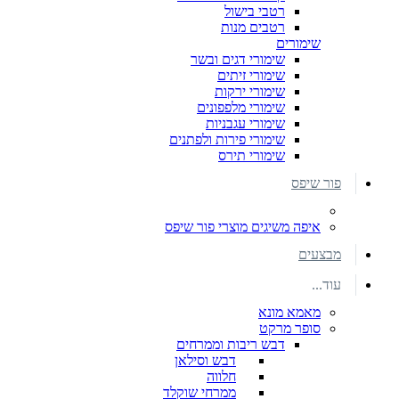
רטבי בישול
רטבים מנות
שימורים
שימורי דגים ובשר
שימורי זיתים
שימורי ירקות
שימורי מלפפונים
שימורי עגבניות
שימורי פירות ולפתנים
שימורי תירס
פור שיפס
איפה משיגים מוצרי פור שיפס
מבצעים
עוד...
מאמא מונא
סופר מרקט
דבש ריבות וממרחים
דבש וסילאן
חלווה
ממרחי שוקלד