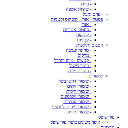
- נרות
- שקיות אשפה
- פחם ומנגל
פסטה - אורז - קוסקוס וקטניות
- אורז
- פסטה ואטריות
- קוסקוס
- קטניות
רטבים ותוספות
- טחינה ועמבה
- מרקים
- קטשופ - מיונז וחרדל
- רטבי בישול
- רטבים מנות
שימורים
- שימורי דגים ובשר
- שימורי זיתים
- שימורי ירקות
- שימורי מלפפונים
- שימורי עגבניות
- שימורי פירות ולפתנים
- שימורי תירס
פור שיפס
- איפה משיגים מוצרי פור שיפס
מבצעים