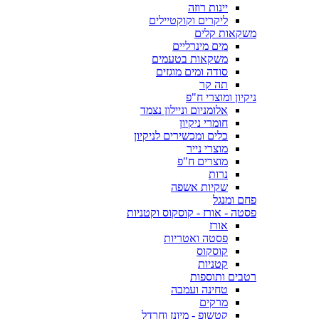
יינות רוזה
ליקרים וקוקטיילים
משקאות קלים
מים מינרליים
משקאות בטעמים
סודה ומים מוגזים
תה קר
ניקיון ומוצרי ח"פ
אלומניום וניילון נצמד
חומרי ניקיון
כלים ומכשירים לניקיון
מוצרי נייר
מוצרים ח"פ
נרות
שקיות אשפה
פחם ומנגל
פסטה - אורז - קוסקוס וקטניות
אורז
פסטה ואטריות
קוסקוס
קטניות
רטבים ותוספות
טחינה ועמבה
מרקים
קטשופ - מיונז וחרדל