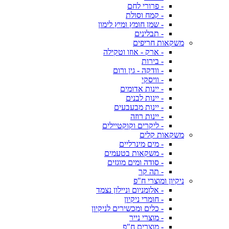
- פרורי לחם
- קמח וסולת
- שמן חומץ ומיץ לימון
- תבלינים
משקאות חריפים
- ארק - אוזו וטקילה
- בירות
- וודקה - גין ורום
- וויסקי
- יינות אדומים
- יינות לבנים
- יינות מבעבעים
- יינות רוזה
- ליקרים וקוקטיילים
משקאות קלים
- מים מינרליים
- משקאות בטעמים
- סודה ומים מוגזים
- תה קר
ניקיון ומוצרי ח"פ
- אלומניום וניילון נצמד
- חומרי ניקיון
- כלים ומכשירים לניקיון
- מוצרי נייר
- מוצרים ח"פ