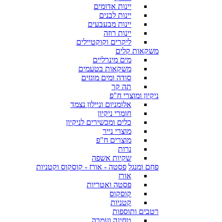
יינות אדומים
יינות לבנים
יינות מבעבעים
יינות רוזה
ליקרים וקוקטיילים
משקאות קלים
מים מינרליים
משקאות בטעמים
סודה ומים מוגזים
תה קר
ניקיון ומוצרי ח"פ
אלומניום וניילון נצמד
חומרי ניקיון
כלים ומכשירים לניקיון
מוצרי נייר
מוצרים ח"פ
נרות
שקיות אשפה
פחם ומנגל
פסטה - אורז - קוסקוס וקטניות
אורז
פסטה ואטריות
קוסקוס
קטניות
רטבים ותוספות
טחינה ועמבה