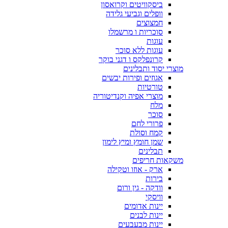
ביסקוויטים וקרואסון
וופלים וגביעי גלידה
חמצוצים
סוכריות ו מרשמלו
עוגות
עוגות ללא סוכר
קרונפלקס ו דגני בוקר
מוצרי יסוד ותבלינים
אגוזים ופירות יבשים
טורטיות
מוצרי אפיה וקנדיטוריה
מלח
סוכר
פרורי לחם
קמח וסולת
שמן חומץ ומיץ לימון
תבלינים
משקאות חריפים
ארק - אוזו וטקילה
בירות
וודקה - גין ורום
וויסקי
יינות אדומים
יינות לבנים
יינות מבעבעים