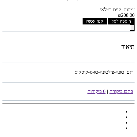
זמינות: קיים במלאי
₪208.00
הוספה לסל
קנה עכשיו
תיאור
דגם:
טונה-פילטונה-טו-גו-קוסקוס
כתבו ביקורת
|
0 ביקורות