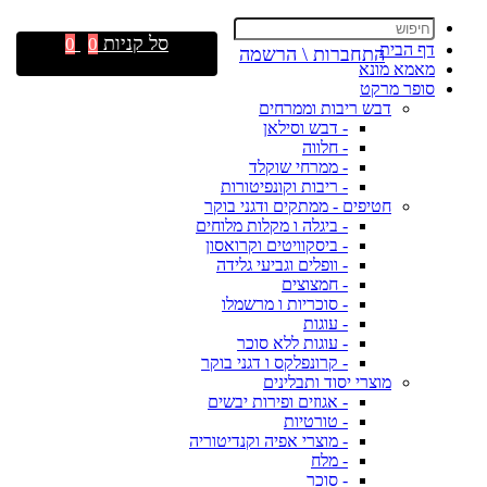
סל קניות
0
0
דף הבית
התחברות \ הרשמה
מאמא מונא
סופר מרקט
דבש ריבות וממרחים
- דבש וסילאן
- חלווה
- ממרחי שוקלד
- ריבות וקונפיטורות
חטיפים - ממתקים ודגני בוקר
- ביגלה ו מקלות מלוחים
- ביסקוויטים וקרואסון
- וופלים וגביעי גלידה
- חמצוצים
- סוכריות ו מרשמלו
- עוגות
- עוגות ללא סוכר
- קרונפלקס ו דגני בוקר
מוצרי יסוד ותבלינים
- אגוזים ופירות יבשים
- טורטיות
- מוצרי אפיה וקנדיטוריה
- מלח
- סוכר