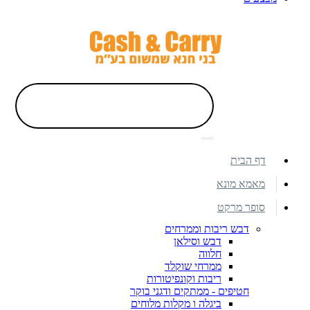
דף הבית
מאמא מונא
סופר מרקט
דבש ריבות וממרחים
דבש וסילאן
חלווה
ממרחי שוקלד
ריבות וקונפיטורות
חטיפים - ממתקים ודגני בוקר
ביגלה ו מקלות מלוחים