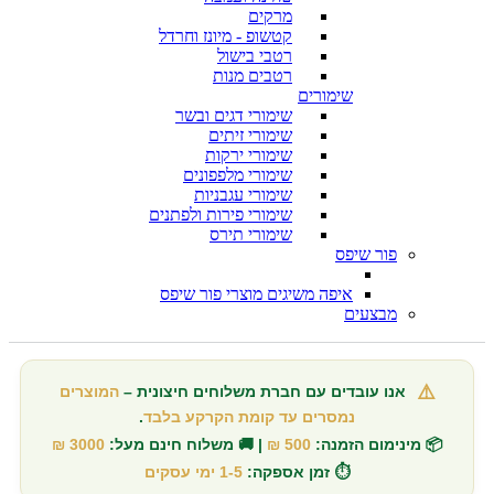
מרקים
קטשופ - מיונז וחרדל
רטבי בישול
רטבים מנות
שימורים
שימורי דגים ובשר
שימורי זיתים
שימורי ירקות
שימורי מלפפונים
שימורי עגבניות
שימורי פירות ולפתנים
שימורי תירס
פור שיפס
איפה משיגים מוצרי פור שיפס
מבצעים
⚠️
אנו עובדים עם חברת משלוחים חיצונית –
המוצרים
נמסרים עד קומת הקרקע בלבד
.
📦 מינימום הזמנה:
500 ₪
| 🚚 משלוח חינם מעל:
3000 ₪
⏱️ זמן אספקה:
1-5 ימי עסקים