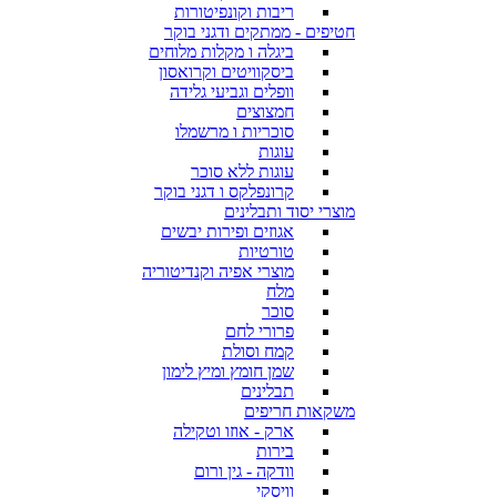
ריבות וקונפיטורות
חטיפים - ממתקים ודגני בוקר
ביגלה ו מקלות מלוחים
ביסקוויטים וקרואסון
וופלים וגביעי גלידה
חמצוצים
סוכריות ו מרשמלו
עוגות
עוגות ללא סוכר
קרונפלקס ו דגני בוקר
מוצרי יסוד ותבלינים
אגוזים ופירות יבשים
טורטיות
מוצרי אפיה וקנדיטוריה
מלח
סוכר
פרורי לחם
קמח וסולת
שמן חומץ ומיץ לימון
תבלינים
משקאות חריפים
ארק - אוזו וטקילה
בירות
וודקה - גין ורום
וויסקי