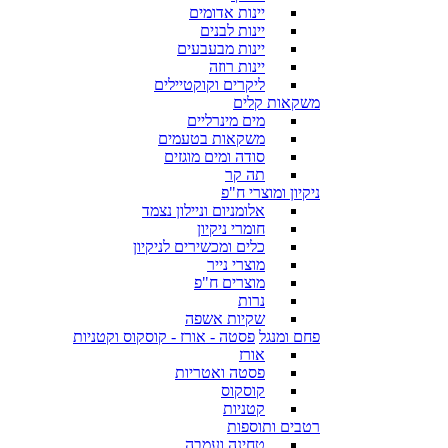
יינות אדומים
יינות לבנים
יינות מבעבעים
יינות רוזה
ליקרים וקוקטיילים
משקאות קלים
מים מינרליים
משקאות בטעמים
סודה ומים מוגזים
תה קר
ניקיון ומוצרי ח"פ
אלומניום וניילון נצמד
חומרי ניקיון
כלים ומכשירים לניקיון
מוצרי נייר
מוצרים ח"פ
נרות
שקיות אשפה
פחם ומנגל
פסטה - אורז - קוסקוס וקטניות
אורז
פסטה ואטריות
קוסקוס
קטניות
רטבים ותוספות
טחינה ועמבה