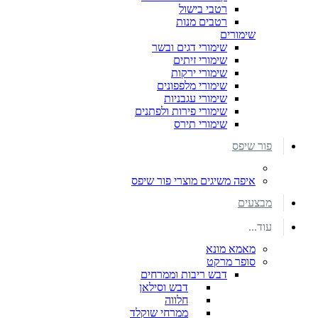
רטבי בישול
רטבים מנות
שימורים
שימורי דגים ובשר
שימורי זיתים
שימורי ירקות
שימורי מלפפונים
שימורי עגבניות
שימורי פירות ולפתנים
שימורי תירס
פור שיפס
איפה משיגים מוצרי פור שיפס
מבצעים
עוד...
מאמא מונא
סופר מרקט
דבש ריבות וממרחים
דבש וסילאן
חלווה
ממרחי שוקלד