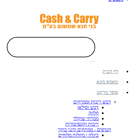
דף הבית
מאמא מונא
סופר מרקט
דבש ריבות וממרחים
דבש וסילאן
חלווה
ממרחי שוקלד
ריבות וקונפיטורות
חטיפים - ממתקים ודגני בוקר
ביגלה ו מקלות מלוחים