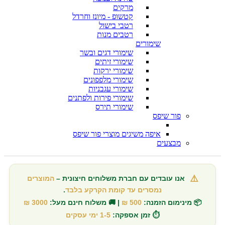
מרקים
קטשופ - מיונז וחרדל
רטבי בישול
רטבים מנות
שימורים
שימורי דגים ובשר
שימורי זיתים
שימורי ירקות
שימורי מלפפונים
שימורי עגבניות
שימורי פירות ולפתנים
שימורי תירס
פור שיפס
איפה משיגים מוצרי פור שיפס
מבצעים
⚠️
אנו עובדים עם חברת משלוחים חיצונית –
המוצרים
נמסרים עד קומת הקרקע בלבד
.
📦 מינימום הזמנה:
500 ₪
| 🚚 משלוח חינם מעל:
3000 ₪
⏱️ זמן אספקה:
1-5 ימי עסקים