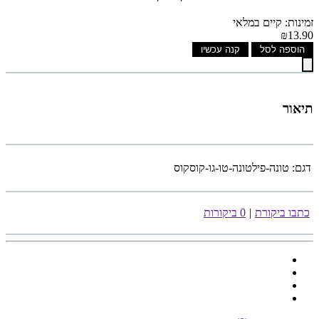
זמינות: קיים במלאי
₪13.90
הוספה לסל
קנה עכשיו
תיאור
דגם:
טונה-פילטונה-טו-גו-קוסקוס
כתבו ביקורת
|
0 ביקורות