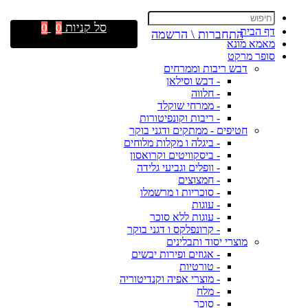
סל קניות
0
0
דף הבית
התחברות \ הרשמה
מאמא מונא
סופר מרקט
דבש ריבות וממרחים
- דבש וסילאן
- חלווה
- ממרחי שוקלד
- ריבות וקונפיטורות
חטיפים - ממתקים ודגני בוקר
- ביגלה ו מקלות מלוחים
- ביסקוויטים וקרואסון
- וופלים וגביעי גלידה
- חמצוצים
- סוכריות ו מרשמלו
- עוגות
- עוגות ללא סוכר
- קרונפלקס ו דגני בוקר
מוצרי יסוד ותבלינים
- אגוזים ופירות יבשים
- טורטיות
- מוצרי אפיה וקנדיטוריה
- מלח
- סוכר