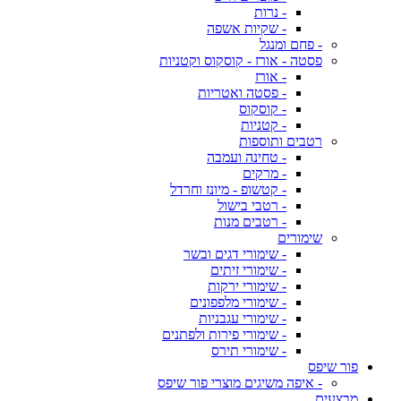
- נרות
- שקיות אשפה
- פחם ומנגל
פסטה - אורז - קוסקוס וקטניות
- אורז
- פסטה ואטריות
- קוסקוס
- קטניות
רטבים ותוספות
- טחינה ועמבה
- מרקים
- קטשופ - מיונז וחרדל
- רטבי בישול
- רטבים מנות
שימורים
- שימורי דגים ובשר
- שימורי זיתים
- שימורי ירקות
- שימורי מלפפונים
- שימורי עגבניות
- שימורי פירות ולפתנים
- שימורי תירס
פור שיפס
- איפה משיגים מוצרי פור שיפס
מבצעים