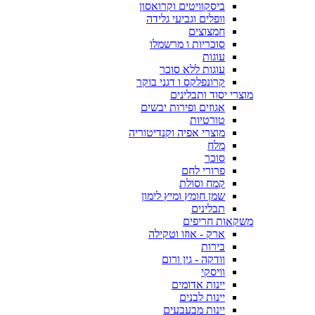
ביסקוויטים וקרואסון
וופלים וגביעי גלידה
חמצוצים
סוכריות ו מרשמלו
עוגות
עוגות ללא סוכר
קרונפלקס ו דגני בוקר
מוצרי יסוד ותבלינים
אגוזים ופירות יבשים
טורטיות
מוצרי אפיה וקנדיטוריה
מלח
סוכר
פרורי לחם
קמח וסולת
שמן חומץ ומיץ לימון
תבלינים
משקאות חריפים
ארק - אוזו וטקילה
בירות
וודקה - גין ורום
וויסקי
יינות אדומים
יינות לבנים
יינות מבעבעים