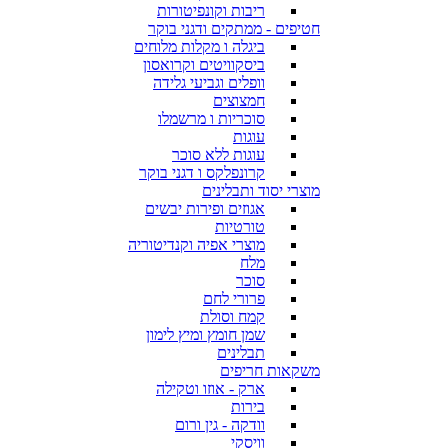
ריבות וקונפיטורות
חטיפים - ממתקים ודגני בוקר
ביגלה ו מקלות מלוחים
ביסקוויטים וקרואסון
וופלים וגביעי גלידה
חמצוצים
סוכריות ו מרשמלו
עוגות
עוגות ללא סוכר
קרונפלקס ו דגני בוקר
מוצרי יסוד ותבלינים
אגוזים ופירות יבשים
טורטיות
מוצרי אפיה וקנדיטוריה
מלח
סוכר
פרורי לחם
קמח וסולת
שמן חומץ ומיץ לימון
תבלינים
משקאות חריפים
ארק - אוזו וטקילה
בירות
וודקה - גין ורום
וויסקי