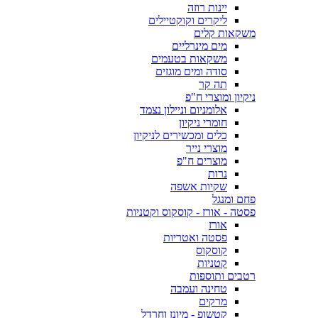
יינות רוזה
ליקרים וקוקטיילים
משקאות קלים
מים מינרליים
משקאות בטעמים
סודה ומים מוגזים
תה קר
ניקיון ומוצרי ח"פ
אלומניום וניילון נצמד
חומרי ניקיון
כלים ומכשירים לניקיון
מוצרי נייר
מוצרים ח"פ
נרות
שקיות אשפה
פחם ומנגל
פסטה - אורז - קוסקוס וקטניות
אורז
פסטה ואטריות
קוסקוס
קטניות
רטבים ותוספות
טחינה ועמבה
מרקים
קטשופ - מיונז וחרדל