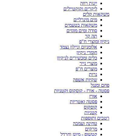
יינות רוזה
ליקרים וקוקטיילים
משקאות קלים
מים מינרליים
משקאות בטעמים
סודה ומים מוגזים
תה קר
ניקיון ומוצרי ח"פ
אלומניום וניילון נצמד
חומרי ניקיון
כלים ומכשירים לניקיון
מוצרי נייר
מוצרים ח"פ
נרות
שקיות אשפה
פחם ומנגל
פסטה - אורז - קוסקוס וקטניות
אורז
פסטה ואטריות
קוסקוס
קטניות
רטבים ותוספות
טחינה ועמבה
מרקים
קטשופ - מיונז וחרדל