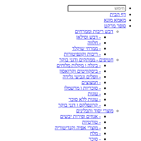
דף הבית
מאמא מונא
סופר מרקט
דבש ריבות וממרחים
- דבש וסילאן
- חלווה
- ממרחי שוקלד
- ריבות וקונפיטורות
חטיפים - ממתקים ודגני בוקר
- ביגלה ו מקלות מלוחים
- ביסקוויטים וקרואסון
- וופלים וגביעי גלידה
- חמצוצים
- סוכריות ו מרשמלו
- עוגות
- עוגות ללא סוכר
- קרונפלקס ו דגני בוקר
מוצרי יסוד ותבלינים
- אגוזים ופירות יבשים
- טורטיות
- מוצרי אפיה וקנדיטוריה
- מלח
- סוכר