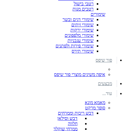
רטבי בישול
רטבים מנות
שימורים
שימורי דגים ובשר
שימורי זיתים
שימורי ירקות
שימורי מלפפונים
שימורי עגבניות
שימורי פירות ולפתנים
שימורי תירס
פור שיפס
איפה משיגים מוצרי פור שיפס
מבצעים
עוד...
מאמא מונא
סופר מרקט
דבש ריבות וממרחים
דבש וסילאן
חלווה
ממרחי שוקלד