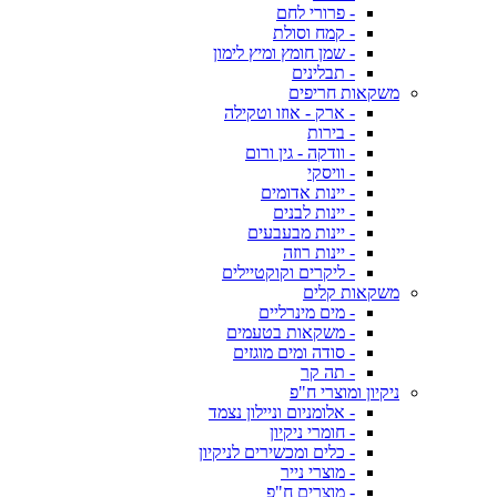
- פרורי לחם
- קמח וסולת
- שמן חומץ ומיץ לימון
- תבלינים
משקאות חריפים
- ארק - אוזו וטקילה
- בירות
- וודקה - גין ורום
- וויסקי
- יינות אדומים
- יינות לבנים
- יינות מבעבעים
- יינות רוזה
- ליקרים וקוקטיילים
משקאות קלים
- מים מינרליים
- משקאות בטעמים
- סודה ומים מוגזים
- תה קר
ניקיון ומוצרי ח"פ
- אלומניום וניילון נצמד
- חומרי ניקיון
- כלים ומכשירים לניקיון
- מוצרי נייר
- מוצרים ח"פ