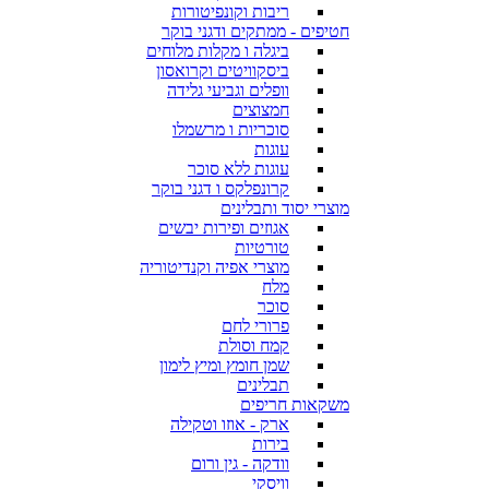
ריבות וקונפיטורות
חטיפים - ממתקים ודגני בוקר
ביגלה ו מקלות מלוחים
ביסקוויטים וקרואסון
וופלים וגביעי גלידה
חמצוצים
סוכריות ו מרשמלו
עוגות
עוגות ללא סוכר
קרונפלקס ו דגני בוקר
מוצרי יסוד ותבלינים
אגוזים ופירות יבשים
טורטיות
מוצרי אפיה וקנדיטוריה
מלח
סוכר
פרורי לחם
קמח וסולת
שמן חומץ ומיץ לימון
תבלינים
משקאות חריפים
ארק - אוזו וטקילה
בירות
וודקה - גין ורום
וויסקי