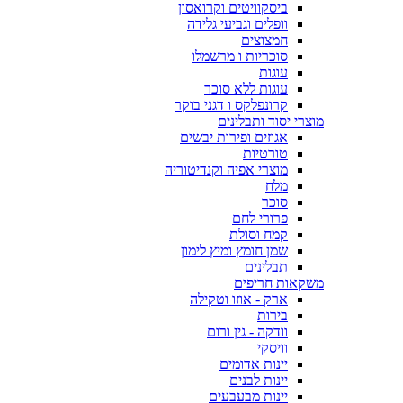
ביסקוויטים וקרואסון
וופלים וגביעי גלידה
חמצוצים
סוכריות ו מרשמלו
עוגות
עוגות ללא סוכר
קרונפלקס ו דגני בוקר
מוצרי יסוד ותבלינים
אגוזים ופירות יבשים
טורטיות
מוצרי אפיה וקנדיטוריה
מלח
סוכר
פרורי לחם
קמח וסולת
שמן חומץ ומיץ לימון
תבלינים
משקאות חריפים
ארק - אוזו וטקילה
בירות
וודקה - גין ורום
וויסקי
יינות אדומים
יינות לבנים
יינות מבעבעים