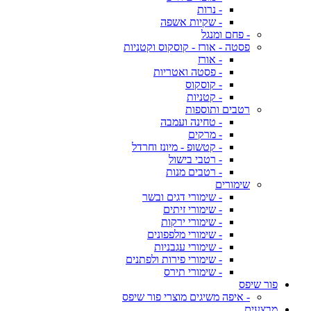
- נרות
- שקיות אשפה
- פחם ומנגל
פסטה - אורז - קוסקוס וקטניות
- אורז
- פסטה ואטריות
- קוסקוס
- קטניות
רטבים ותוספות
- טחינה ועמבה
- מרקים
- קטשופ - מיונז וחרדל
- רטבי בישול
- רטבים מנות
שימורים
- שימורי דגים ובשר
- שימורי זיתים
- שימורי ירקות
- שימורי מלפפונים
- שימורי עגבניות
- שימורי פירות ולפתנים
- שימורי תירס
פור שיפס
- איפה משיגים מוצרי פור שיפס
מבצעים