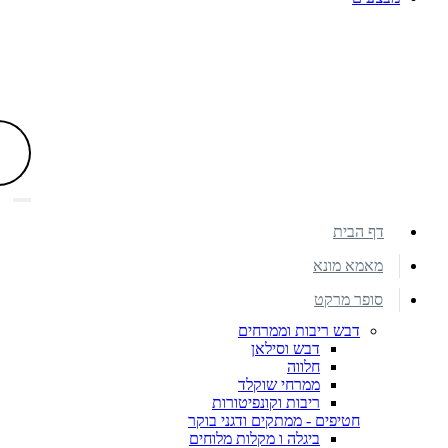
דף הבית
מאמא מונא
סופר מרקט
דבש ריבות וממרחים
דבש וסילאן
חלווה
ממרחי שוקלד
ריבות וקונפיטורות
חטיפים - ממתקים ודגני בוקר
ביגלה ו מקלות מלוחים