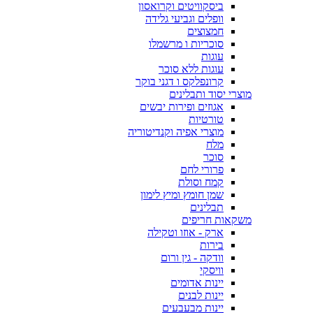
ביסקוויטים וקרואסון
וופלים וגביעי גלידה
חמצוצים
סוכריות ו מרשמלו
עוגות
עוגות ללא סוכר
קרונפלקס ו דגני בוקר
מוצרי יסוד ותבלינים
אגוזים ופירות יבשים
טורטיות
מוצרי אפיה וקנדיטוריה
מלח
סוכר
פרורי לחם
קמח וסולת
שמן חומץ ומיץ לימון
תבלינים
משקאות חריפים
ארק - אוזו וטקילה
בירות
וודקה - גין ורום
וויסקי
יינות אדומים
יינות לבנים
יינות מבעבעים