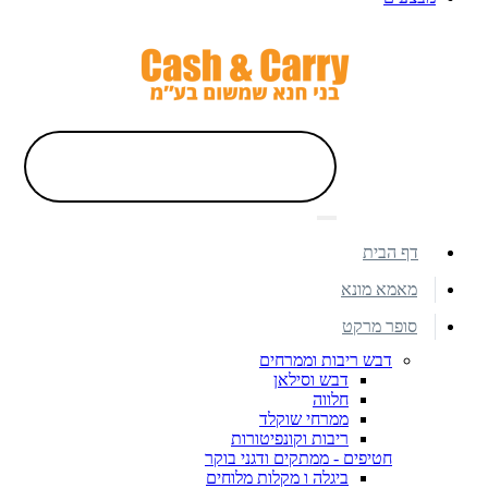
דף הבית
מאמא מונא
סופר מרקט
דבש ריבות וממרחים
דבש וסילאן
חלווה
ממרחי שוקלד
ריבות וקונפיטורות
חטיפים - ממתקים ודגני בוקר
ביגלה ו מקלות מלוחים