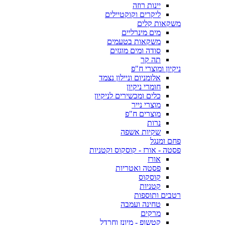
יינות רוזה
ליקרים וקוקטיילים
משקאות קלים
מים מינרליים
משקאות בטעמים
סודה ומים מוגזים
תה קר
ניקיון ומוצרי ח"פ
אלומניום וניילון נצמד
חומרי ניקיון
כלים ומכשירים לניקיון
מוצרי נייר
מוצרים ח"פ
נרות
שקיות אשפה
פחם ומנגל
פסטה - אורז - קוסקוס וקטניות
אורז
פסטה ואטריות
קוסקוס
קטניות
רטבים ותוספות
טחינה ועמבה
מרקים
קטשופ - מיונז וחרדל