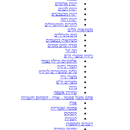
יינות אדומים
יינות לבנים
יינות מבעבעים
יינות רוזה
ליקרים וקוקטיילים
משקאות קלים
מים מינרליים
משקאות בטעמים
סודה ומים מוגזים
תה קר
ניקיון ומוצרי ח"פ
אלומניום וניילון נצמד
חומרי ניקיון
כלים ומכשירים לניקיון
מוצרי נייר
מוצרים ח"פ
נרות
שקיות אשפה
פחם ומנגל
פסטה - אורז - קוסקוס וקטניות
אורז
פסטה ואטריות
קוסקוס
קטניות
רטבים ותוספות
טחינה ועמבה