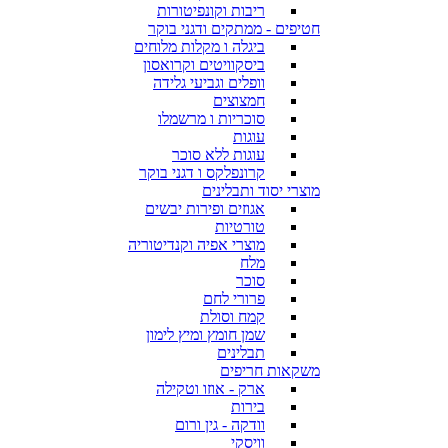
ריבות וקונפיטורות
חטיפים - ממתקים ודגני בוקר
ביגלה ו מקלות מלוחים
ביסקוויטים וקרואסון
וופלים וגביעי גלידה
חמצוצים
סוכריות ו מרשמלו
עוגות
עוגות ללא סוכר
קרונפלקס ו דגני בוקר
מוצרי יסוד ותבלינים
אגוזים ופירות יבשים
טורטיות
מוצרי אפיה וקנדיטוריה
מלח
סוכר
פרורי לחם
קמח וסולת
שמן חומץ ומיץ לימון
תבלינים
משקאות חריפים
ארק - אוזו וטקילה
בירות
וודקה - גין ורום
וויסקי