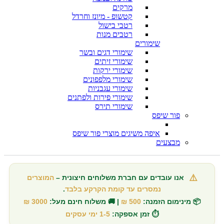
מרקים
קטשופ - מיונז וחרדל
רטבי בישול
רטבים מנות
שימורים
שימורי דגים ובשר
שימורי זיתים
שימורי ירקות
שימורי מלפפונים
שימורי עגבניות
שימורי פירות ולפתנים
שימורי תירס
פור שיפס
איפה משיגים מוצרי פור שיפס
מבצעים
⚠️
אנו עובדים עם חברת משלוחים חיצונית –
המוצרים
נמסרים עד קומת הקרקע בלבד
.
📦 מינימום הזמנה:
500 ₪
| 🚚 משלוח חינם מעל:
3000 ₪
⏱️ זמן אספקה:
1-5 ימי עסקים