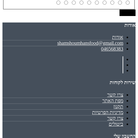
שמירה
אודות
אודות
shamshoumhansfood@gmail.com
046568383
שירות לקוחות
צרו קשר
מפת האתר
תקנון
מדיניות הפרטיות
צרו קשר
ביטולים
החשבון שלי