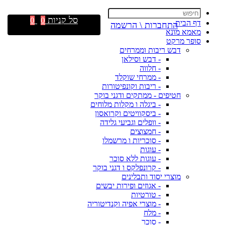
סל קניות
0
0
דף הבית
התחברות \ הרשמה
מאמא מונא
סופר מרקט
דבש ריבות וממרחים
- דבש וסילאן
- חלווה
- ממרחי שוקלד
- ריבות וקונפיטורות
חטיפים - ממתקים ודגני בוקר
- ביגלה ו מקלות מלוחים
- ביסקוויטים וקרואסון
- וופלים וגביעי גלידה
- חמצוצים
- סוכריות ו מרשמלו
- עוגות
- עוגות ללא סוכר
- קרונפלקס ו דגני בוקר
מוצרי יסוד ותבלינים
- אגוזים ופירות יבשים
- טורטיות
- מוצרי אפיה וקנדיטוריה
- מלח
- סוכר