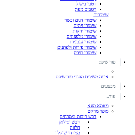
רטבי בישול
רטבים מנות
שימורים
שימורי דגים ובשר
שימורי זיתים
שימורי ירקות
שימורי מלפפונים
שימורי עגבניות
שימורי פירות ולפתנים
שימורי תירס
פור שיפס
איפה משיגים מוצרי פור שיפס
מבצעים
עוד...
מאמא מונא
סופר מרקט
דבש ריבות וממרחים
דבש וסילאן
חלווה
ממרחי שוקלד