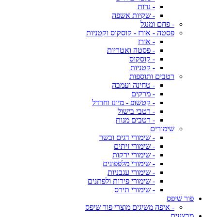
- נרות
- שקיות אשפה
- פחם ומנגל
פסטה - אורז - קוסקוס וקטניות
- אורז
- פסטה ואטריות
- קוסקוס
- קטניות
רטבים ותוספות
- טחינה ועמבה
- מרקים
- קטשופ - מיונז וחרדל
- רטבי בישול
- רטבים מנות
שימורים
- שימורי דגים ובשר
- שימורי זיתים
- שימורי ירקות
- שימורי מלפפונים
- שימורי עגבניות
- שימורי פירות ולפתנים
- שימורי תירס
פור שיפס
- איפה משיגים מוצרי פור שיפס
מבצעים