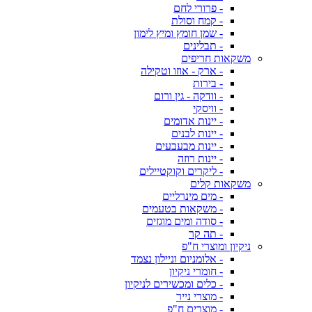
- פרורי לחם
- קמח וסולת
- שמן חומץ ומיץ לימון
- תבלינים
משקאות חריפים
- ארק - אוזו וטקילה
- בירות
- וודקה - גין ורום
- וויסקי
- יינות אדומים
- יינות לבנים
- יינות מבעבעים
- יינות רוזה
- ליקרים וקוקטיילים
משקאות קלים
- מים מינרליים
- משקאות בטעמים
- סודה ומים מוגזים
- תה קר
ניקיון ומוצרי ח"פ
- אלומניום וניילון נצמד
- חומרי ניקיון
- כלים ומכשירים לניקיון
- מוצרי נייר
- מוצרים ח"פ