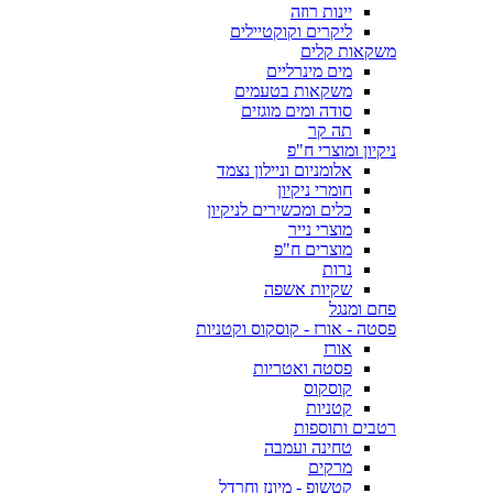
יינות רוזה
ליקרים וקוקטיילים
משקאות קלים
מים מינרליים
משקאות בטעמים
סודה ומים מוגזים
תה קר
ניקיון ומוצרי ח"פ
אלומניום וניילון נצמד
חומרי ניקיון
כלים ומכשירים לניקיון
מוצרי נייר
מוצרים ח"פ
נרות
שקיות אשפה
פחם ומנגל
פסטה - אורז - קוסקוס וקטניות
אורז
פסטה ואטריות
קוסקוס
קטניות
רטבים ותוספות
טחינה ועמבה
מרקים
קטשופ - מיונז וחרדל