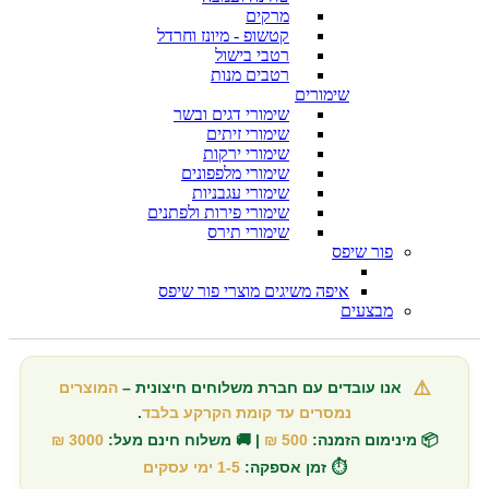
מרקים
קטשופ - מיונז וחרדל
רטבי בישול
רטבים מנות
שימורים
שימורי דגים ובשר
שימורי זיתים
שימורי ירקות
שימורי מלפפונים
שימורי עגבניות
שימורי פירות ולפתנים
שימורי תירס
פור שיפס
איפה משיגים מוצרי פור שיפס
מבצעים
⚠️
אנו עובדים עם חברת משלוחים חיצונית –
המוצרים
נמסרים עד קומת הקרקע בלבד
.
📦 מינימום הזמנה:
500 ₪
| 🚚 משלוח חינם מעל:
3000 ₪
⏱️ זמן אספקה:
1-5 ימי עסקים