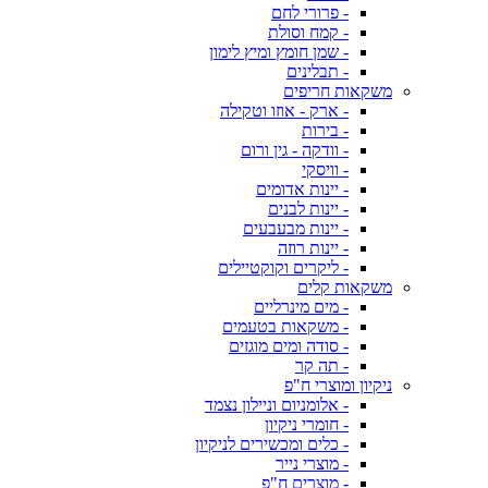
- פרורי לחם
- קמח וסולת
- שמן חומץ ומיץ לימון
- תבלינים
משקאות חריפים
- ארק - אוזו וטקילה
- בירות
- וודקה - גין ורום
- וויסקי
- יינות אדומים
- יינות לבנים
- יינות מבעבעים
- יינות רוזה
- ליקרים וקוקטיילים
משקאות קלים
- מים מינרליים
- משקאות בטעמים
- סודה ומים מוגזים
- תה קר
ניקיון ומוצרי ח"פ
- אלומניום וניילון נצמד
- חומרי ניקיון
- כלים ומכשירים לניקיון
- מוצרי נייר
- מוצרים ח"פ