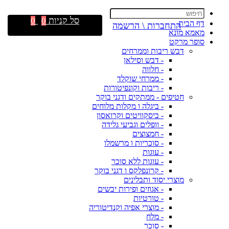
סל קניות
0
0
דף הבית
התחברות \ הרשמה
מאמא מונא
סופר מרקט
דבש ריבות וממרחים
- דבש וסילאן
- חלווה
- ממרחי שוקלד
- ריבות וקונפיטורות
חטיפים - ממתקים ודגני בוקר
- ביגלה ו מקלות מלוחים
- ביסקוויטים וקרואסון
- וופלים וגביעי גלידה
- חמצוצים
- סוכריות ו מרשמלו
- עוגות
- עוגות ללא סוכר
- קרונפלקס ו דגני בוקר
מוצרי יסוד ותבלינים
- אגוזים ופירות יבשים
- טורטיות
- מוצרי אפיה וקנדיטוריה
- מלח
- סוכר