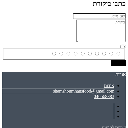
כתבו ביקורת
ציון
שמירה
אודות
אודות
shamshoumhansfood@gmail.com
046568383
שירות לקוחות