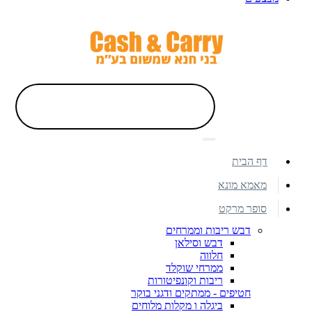
דף הבית
מאמא מונא
סופר מרקט
דבש ריבות וממרחים
דבש וסילאן
חלווה
ממרחי שוקלד
ריבות וקונפיטורות
חטיפים - ממתקים ודגני בוקר
ביגלה ו מקלות מלוחים