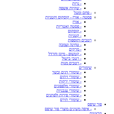
- נרות
- שקיות אשפה
- פחם ומנגל
פסטה - אורז - קוסקוס וקטניות
- אורז
- פסטה ואטריות
- קוסקוס
- קטניות
רטבים ותוספות
- טחינה ועמבה
- מרקים
- קטשופ - מיונז וחרדל
- רטבי בישול
- רטבים מנות
שימורים
- שימורי דגים ובשר
- שימורי זיתים
- שימורי ירקות
- שימורי מלפפונים
- שימורי עגבניות
- שימורי פירות ולפתנים
- שימורי תירס
פור שיפס
- איפה משיגים מוצרי פור שיפס
מבצעים