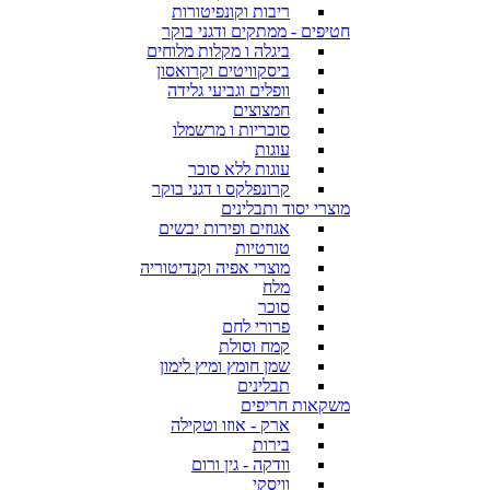
ריבות וקונפיטורות
חטיפים - ממתקים ודגני בוקר
ביגלה ו מקלות מלוחים
ביסקוויטים וקרואסון
וופלים וגביעי גלידה
חמצוצים
סוכריות ו מרשמלו
עוגות
עוגות ללא סוכר
קרונפלקס ו דגני בוקר
מוצרי יסוד ותבלינים
אגוזים ופירות יבשים
טורטיות
מוצרי אפיה וקנדיטוריה
מלח
סוכר
פרורי לחם
קמח וסולת
שמן חומץ ומיץ לימון
תבלינים
משקאות חריפים
ארק - אוזו וטקילה
בירות
וודקה - גין ורום
וויסקי