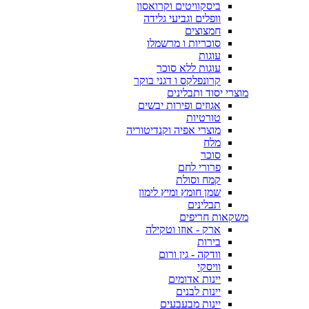
ביסקוויטים וקרואסון
וופלים וגביעי גלידה
חמצוצים
סוכריות ו מרשמלו
עוגות
עוגות ללא סוכר
קרונפלקס ו דגני בוקר
מוצרי יסוד ותבלינים
אגוזים ופירות יבשים
טורטיות
מוצרי אפיה וקנדיטוריה
מלח
סוכר
פרורי לחם
קמח וסולת
שמן חומץ ומיץ לימון
תבלינים
משקאות חריפים
ארק - אוזו וטקילה
בירות
וודקה - גין ורום
וויסקי
יינות אדומים
יינות לבנים
יינות מבעבעים