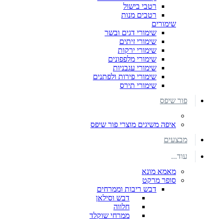
רטבי בישול
רטבים מנות
שימורים
שימורי דגים ובשר
שימורי זיתים
שימורי ירקות
שימורי מלפפונים
שימורי עגבניות
שימורי פירות ולפתנים
שימורי תירס
פור שיפס
איפה משיגים מוצרי פור שיפס
מבצעים
עוד...
מאמא מונא
סופר מרקט
דבש ריבות וממרחים
דבש וסילאן
חלווה
ממרחי שוקלד