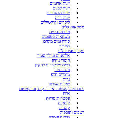
יינות אדומים
יינות לבנים
יינות מבעבעים
יינות רוזה
ליקרים וקוקטיילים
משקאות קלים
מים מינרליים
משקאות בטעמים
סודה ומים מוגזים
תה קר
ניקיון ומוצרי ח"פ
אלומניום וניילון נצמד
חומרי ניקיון
כלים ומכשירים לניקיון
מוצרי נייר
מוצרים ח"פ
נרות
שקיות אשפה
פחם ומנגל
פסטה - אורז - קוסקוס וקטניות
אורז
פסטה ואטריות
קוסקוס
קטניות
רטבים ותוספות
טחינה ועמבה