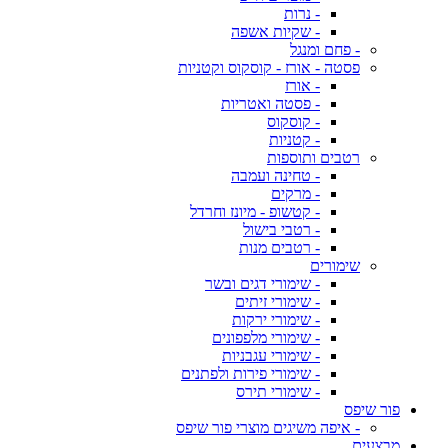
- נרות
- שקיות אשפה
- פחם ומנגל
פסטה - אורז - קוסקוס וקטניות
- אורז
- פסטה ואטריות
- קוסקוס
- קטניות
רטבים ותוספות
- טחינה ועמבה
- מרקים
- קטשופ - מיונז וחרדל
- רטבי בישול
- רטבים מנות
שימורים
- שימורי דגים ובשר
- שימורי זיתים
- שימורי ירקות
- שימורי מלפפונים
- שימורי עגבניות
- שימורי פירות ולפתנים
- שימורי תירס
פור שיפס
- איפה משיגים מוצרי פור שיפס
מבצעים