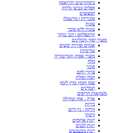
ביסקוויטים וקרואסון
וופלים וגביעי גלידה
חמצוצים
סוכריות ו מרשמלו
עוגות
עוגות ללא סוכר
קרונפלקס ו דגני בוקר
מוצרי יסוד ותבלינים
אגוזים ופירות יבשים
טורטיות
מוצרי אפיה וקנדיטוריה
מלח
סוכר
פרורי לחם
קמח וסולת
שמן חומץ ומיץ לימון
תבלינים
משקאות חריפים
ארק - אוזו וטקילה
בירות
וודקה - גין ורום
וויסקי
יינות אדומים
יינות לבנים
יינות מבעבעים