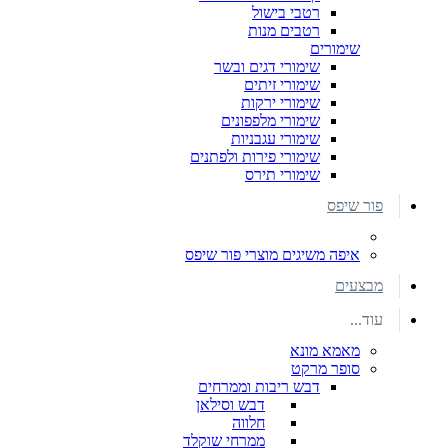
רטבי בישול
רטבים מנות
שימורים
שימורי דגים ובשר
שימורי זיתים
שימורי ירקות
שימורי מלפפונים
שימורי עגבניות
שימורי פירות ולפתנים
שימורי תירס
פור שיפס
איפה משיגים מוצרי פור שיפס
מבצעים
עוד...
מאמא מונא
סופר מרקט
דבש ריבות וממרחים
דבש וסילאן
חלווה
ממרחי שוקלד