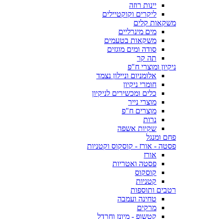
יינות רוזה
ליקרים וקוקטיילים
משקאות קלים
מים מינרליים
משקאות בטעמים
סודה ומים מוגזים
תה קר
ניקיון ומוצרי ח"פ
אלומניום וניילון נצמד
חומרי ניקיון
כלים ומכשירים לניקיון
מוצרי נייר
מוצרים ח"פ
נרות
שקיות אשפה
פחם ומנגל
פסטה - אורז - קוסקוס וקטניות
אורז
פסטה ואטריות
קוסקוס
קטניות
רטבים ותוספות
טחינה ועמבה
מרקים
קטשופ - מיונז וחרדל