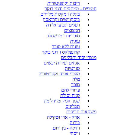
ריבות וקונפיטורות
חטיפים - ממתקים ודגני בוקר
ביגלה ו מקלות מלוחים
ביסקוויטים וקרואסון
וופלים וגביעי גלידה
חמצוצים
סוכריות ו מרשמלו
עוגות
עוגות ללא סוכר
קרונפלקס ו דגני בוקר
מוצרי יסוד ותבלינים
אגוזים ופירות יבשים
טורטיות
מוצרי אפיה וקנדיטוריה
מלח
סוכר
פרורי לחם
קמח וסולת
שמן חומץ ומיץ לימון
תבלינים
משקאות חריפים
ארק - אוזו וטקילה
בירות
וודקה - גין ורום
וויסקי