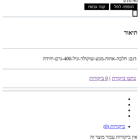
₪10.90
הוספה לסל
קנה עכשיו
תיאור
דגם:
חלבה-אחוה-מגש-שוקולד-וניל-400-גרם-יחידה
כתבו ביקורת
|
0 ביקורות
ביקורות (0)
אין ביקורות עבור מוצר זה