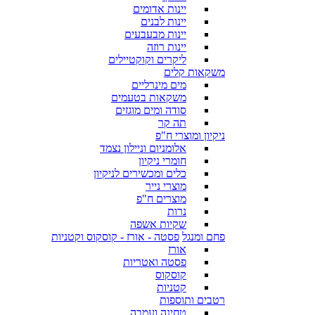
יינות אדומים
יינות לבנים
יינות מבעבעים
יינות רוזה
ליקרים וקוקטיילים
משקאות קלים
מים מינרליים
משקאות בטעמים
סודה ומים מוגזים
תה קר
ניקיון ומוצרי ח"פ
אלומניום וניילון נצמד
חומרי ניקיון
כלים ומכשירים לניקיון
מוצרי נייר
מוצרים ח"פ
נרות
שקיות אשפה
פחם ומנגל
פסטה - אורז - קוסקוס וקטניות
אורז
פסטה ואטריות
קוסקוס
קטניות
רטבים ותוספות
טחינה ועמבה