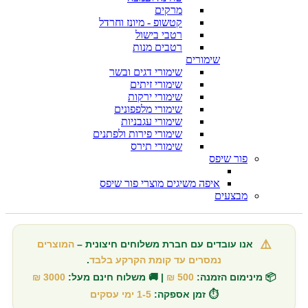
מרקים
קטשופ - מיונז וחרדל
רטבי בישול
רטבים מנות
שימורים
שימורי דגים ובשר
שימורי זיתים
שימורי ירקות
שימורי מלפפונים
שימורי עגבניות
שימורי פירות ולפתנים
שימורי תירס
פור שיפס
איפה משיגים מוצרי פור שיפס
מבצעים
⚠️
אנו עובדים עם חברת משלוחים חיצונית –
המוצרים
נמסרים עד קומת הקרקע בלבד
.
📦 מינימום הזמנה:
500 ₪
| 🚚 משלוח חינם מעל:
3000 ₪
⏱️ זמן אספקה:
1-5 ימי עסקים