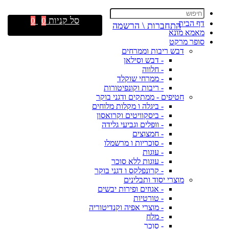
סל קניות
0
0
דף הבית
התחברות \ הרשמה
מאמא מונא
סופר מרקט
דבש ריבות וממרחים
- דבש וסילאן
- חלווה
- ממרחי שוקלד
- ריבות וקונפיטורות
חטיפים - ממתקים ודגני בוקר
- ביגלה ו מקלות מלוחים
- ביסקוויטים וקרואסון
- וופלים וגביעי גלידה
- חמצוצים
- סוכריות ו מרשמלו
- עוגות
- עוגות ללא סוכר
- קרונפלקס ו דגני בוקר
מוצרי יסוד ותבלינים
- אגוזים ופירות יבשים
- טורטיות
- מוצרי אפיה וקנדיטוריה
- מלח
- סוכר