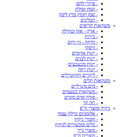
- פרורי לחם
- קמח וסולת
- שמן חומץ ומיץ לימון
- תבלינים
משקאות חריפים
- ארק - אוזו וטקילה
- בירות
- וודקה - גין ורום
- וויסקי
- יינות אדומים
- יינות לבנים
- יינות מבעבעים
- יינות רוזה
- ליקרים וקוקטיילים
משקאות קלים
- מים מינרליים
- משקאות בטעמים
- סודה ומים מוגזים
- תה קר
ניקיון ומוצרי ח"פ
- אלומניום וניילון נצמד
- חומרי ניקיון
- כלים ומכשירים לניקיון
- מוצרי נייר
- מוצרים ח"פ