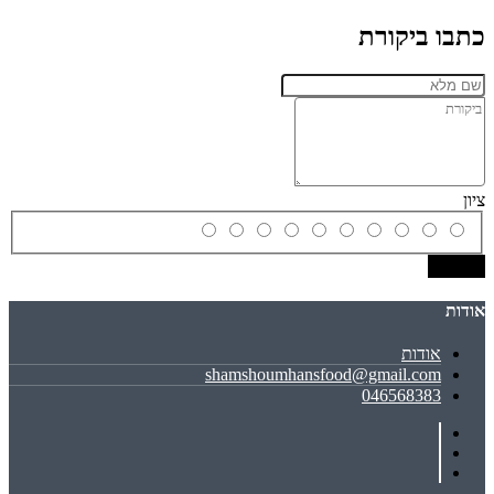
כתבו ביקורת
ציון
שמירה
אודות
אודות
shamshoumhansfood@gmail.com
046568383