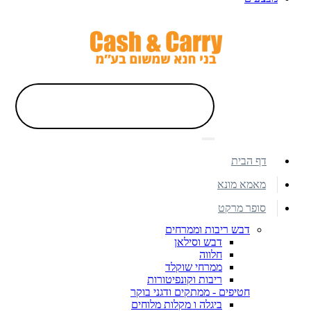
דף הבית
מאמא מונא
סופר מרקט
דבש ריבות וממרחים
דבש וסילאן
חלווה
ממרחי שוקלד
ריבות וקונפיטורות
חטיפים - ממתקים ודגני בוקר
ביגלה ו מקלות מלוחים