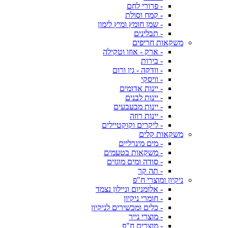
- פרורי לחם
- קמח וסולת
- שמן חומץ ומיץ לימון
- תבלינים
משקאות חריפים
- ארק - אוזו וטקילה
- בירות
- וודקה - גין ורום
- וויסקי
- יינות אדומים
- יינות לבנים
- יינות מבעבעים
- יינות רוזה
- ליקרים וקוקטיילים
משקאות קלים
- מים מינרליים
- משקאות בטעמים
- סודה ומים מוגזים
- תה קר
ניקיון ומוצרי ח"פ
- אלומניום וניילון נצמד
- חומרי ניקיון
- כלים ומכשירים לניקיון
- מוצרי נייר
- מוצרים ח"פ