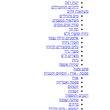
יינות רוזה
ליקרים וקוקטיילים
משקאות קלים
מים מינרליים
משקאות בטעמים
סודה ומים מוגזים
תה קר
ניקיון ומוצרי ח"פ
אלומניום וניילון נצמד
חומרי ניקיון
כלים ומכשירים לניקיון
מוצרי נייר
מוצרים ח"פ
נרות
שקיות אשפה
פחם ומנגל
פסטה - אורז - קוסקוס וקטניות
אורז
פסטה ואטריות
קוסקוס
קטניות
רטבים ותוספות
טחינה ועמבה
מרקים
קטשופ - מיונז וחרדל