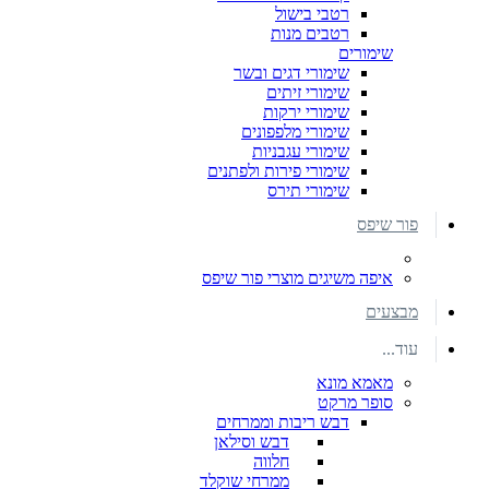
רטבי בישול
רטבים מנות
שימורים
שימורי דגים ובשר
שימורי זיתים
שימורי ירקות
שימורי מלפפונים
שימורי עגבניות
שימורי פירות ולפתנים
שימורי תירס
פור שיפס
איפה משיגים מוצרי פור שיפס
מבצעים
עוד...
מאמא מונא
סופר מרקט
דבש ריבות וממרחים
דבש וסילאן
חלווה
ממרחי שוקלד