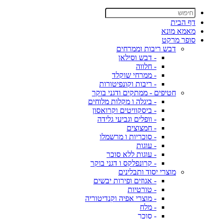
דף הבית
מאמא מונא
סופר מרקט
דבש ריבות וממרחים
- דבש וסילאן
- חלווה
- ממרחי שוקלד
- ריבות וקונפיטורות
חטיפים - ממתקים ודגני בוקר
- ביגלה ו מקלות מלוחים
- ביסקוויטים וקרואסון
- וופלים וגביעי גלידה
- חמצוצים
- סוכריות ו מרשמלו
- עוגות
- עוגות ללא סוכר
- קרונפלקס ו דגני בוקר
מוצרי יסוד ותבלינים
- אגוזים ופירות יבשים
- טורטיות
- מוצרי אפיה וקנדיטוריה
- מלח
- סוכר