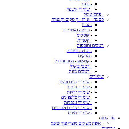
- נרות
- שקיות אשפה
- פחם ומנגל
פסטה - אורז - קוסקוס וקטניות
- אורז
- פסטה ואטריות
- קוסקוס
- קטניות
רטבים ותוספות
- טחינה ועמבה
- מרקים
- קטשופ - מיונז וחרדל
- רטבי בישול
- רטבים מנות
שימורים
- שימורי דגים ובשר
- שימורי זיתים
- שימורי ירקות
- שימורי מלפפונים
- שימורי עגבניות
- שימורי פירות ולפתנים
- שימורי תירס
פור שיפס
- איפה משיגים מוצרי פור שיפס
מבצעים