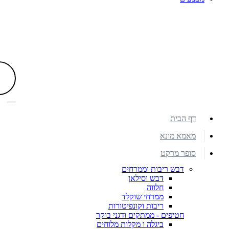
דף הבית
מאמא מונא
סופר מרקט
דבש ריבות וממרחים
דבש וסילאן
חלווה
ממרחי שוקלד
ריבות וקונפיטורות
חטיפים - ממתקים ודגני בוקר
ביגלה ו מקלות מלוחים