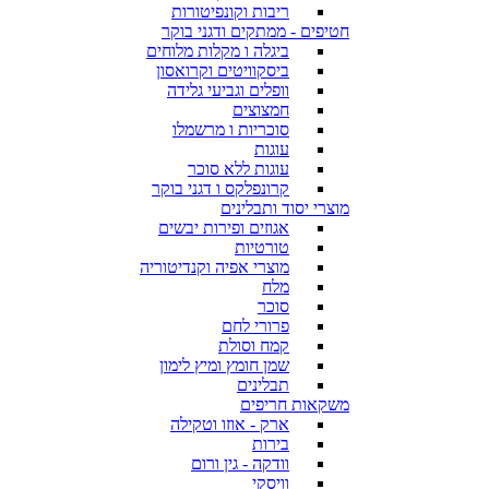
ריבות וקונפיטורות
חטיפים - ממתקים ודגני בוקר
ביגלה ו מקלות מלוחים
ביסקוויטים וקרואסון
וופלים וגביעי גלידה
חמצוצים
סוכריות ו מרשמלו
עוגות
עוגות ללא סוכר
קרונפלקס ו דגני בוקר
מוצרי יסוד ותבלינים
אגוזים ופירות יבשים
טורטיות
מוצרי אפיה וקנדיטוריה
מלח
סוכר
פרורי לחם
קמח וסולת
שמן חומץ ומיץ לימון
תבלינים
משקאות חריפים
ארק - אוזו וטקילה
בירות
וודקה - גין ורום
וויסקי