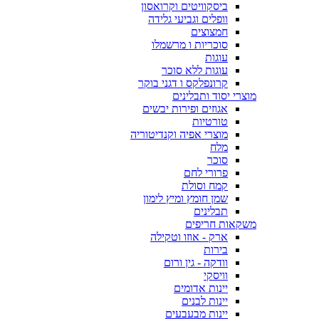
ביסקוויטים וקרואסון
וופלים וגביעי גלידה
חמצוצים
סוכריות ו מרשמלו
עוגות
עוגות ללא סוכר
קרונפלקס ו דגני בוקר
מוצרי יסוד ותבלינים
אגוזים ופירות יבשים
טורטיות
מוצרי אפיה וקנדיטוריה
מלח
סוכר
פרורי לחם
קמח וסולת
שמן חומץ ומיץ לימון
תבלינים
משקאות חריפים
ארק - אוזו וטקילה
בירות
וודקה - גין ורום
וויסקי
יינות אדומים
יינות לבנים
יינות מבעבעים