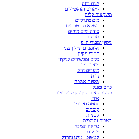
יינות רוזה
ליקרים וקוקטיילים
משקאות קלים
מים מינרליים
משקאות בטעמים
סודה ומים מוגזים
תה קר
ניקיון ומוצרי ח"פ
אלומניום וניילון נצמד
חומרי ניקיון
כלים ומכשירים לניקיון
מוצרי נייר
מוצרים ח"פ
נרות
שקיות אשפה
פחם ומנגל
פסטה - אורז - קוסקוס וקטניות
אורז
פסטה ואטריות
קוסקוס
קטניות
רטבים ותוספות
טחינה ועמבה
מרקים
קטשופ - מיונז וחרדל