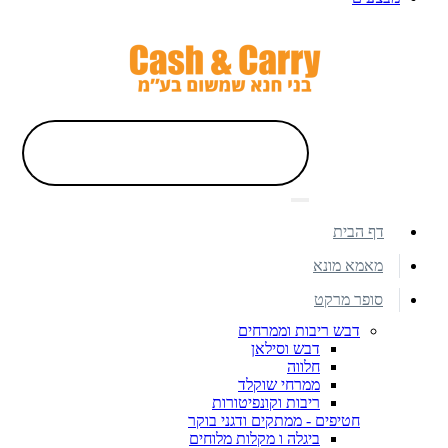
דף הבית
מאמא מונא
סופר מרקט
דבש ריבות וממרחים
דבש וסילאן
חלווה
ממרחי שוקלד
ריבות וקונפיטורות
חטיפים - ממתקים ודגני בוקר
ביגלה ו מקלות מלוחים