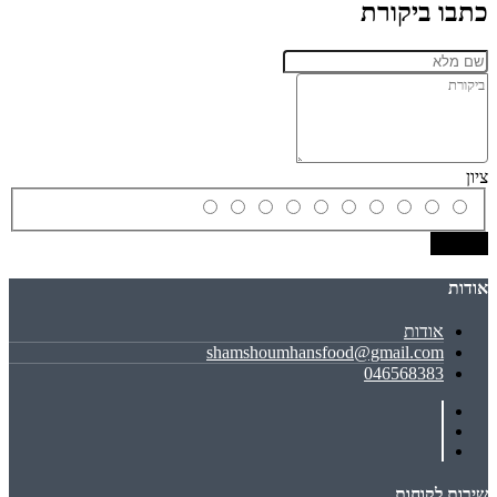
כתבו ביקורת
ציון
שמירה
אודות
אודות
shamshoumhansfood@gmail.com
046568383
שירות לקוחות