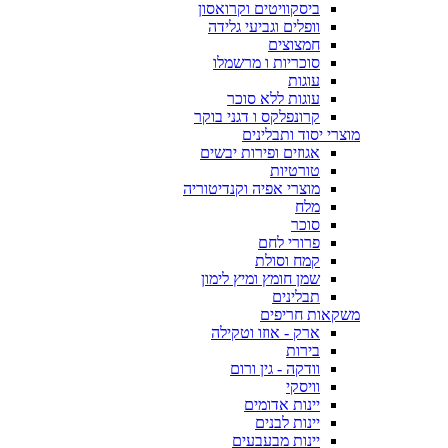
ביסקוויטים וקרואסון
וופלים וגביעי גלידה
חמצוצים
סוכריות ו מרשמלו
עוגות
עוגות ללא סוכר
קרונפלקס ו דגני בוקר
מוצרי יסוד ותבלינים
אגוזים ופירות יבשים
טורטיות
מוצרי אפיה וקנדיטוריה
מלח
סוכר
פרורי לחם
קמח וסולת
שמן חומץ ומיץ לימון
תבלינים
משקאות חריפים
ארק - אוזו וטקילה
בירות
וודקה - גין ורום
וויסקי
יינות אדומים
יינות לבנים
יינות מבעבעים