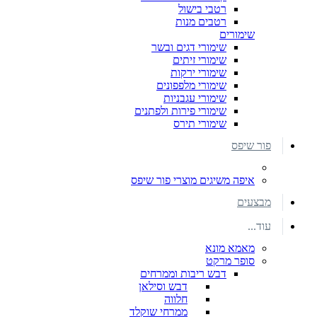
רטבי בישול
רטבים מנות
שימורים
שימורי דגים ובשר
שימורי זיתים
שימורי ירקות
שימורי מלפפונים
שימורי עגבניות
שימורי פירות ולפתנים
שימורי תירס
פור שיפס
איפה משיגים מוצרי פור שיפס
מבצעים
עוד...
מאמא מונא
סופר מרקט
דבש ריבות וממרחים
דבש וסילאן
חלווה
ממרחי שוקלד