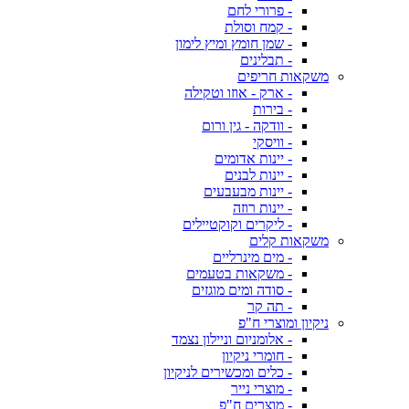
- פרורי לחם
- קמח וסולת
- שמן חומץ ומיץ לימון
- תבלינים
משקאות חריפים
- ארק - אוזו וטקילה
- בירות
- וודקה - גין ורום
- וויסקי
- יינות אדומים
- יינות לבנים
- יינות מבעבעים
- יינות רוזה
- ליקרים וקוקטיילים
משקאות קלים
- מים מינרליים
- משקאות בטעמים
- סודה ומים מוגזים
- תה קר
ניקיון ומוצרי ח"פ
- אלומניום וניילון נצמד
- חומרי ניקיון
- כלים ומכשירים לניקיון
- מוצרי נייר
- מוצרים ח"פ