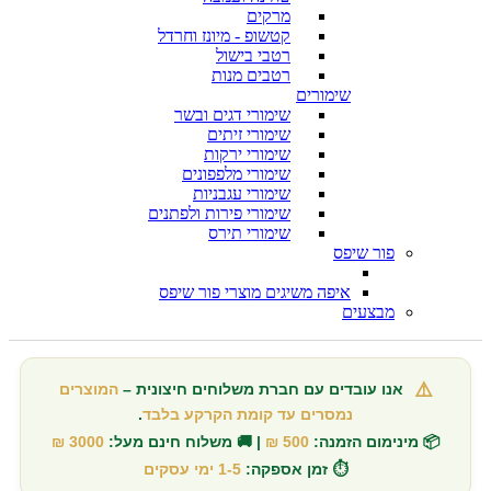
מרקים
קטשופ - מיונז וחרדל
רטבי בישול
רטבים מנות
שימורים
שימורי דגים ובשר
שימורי זיתים
שימורי ירקות
שימורי מלפפונים
שימורי עגבניות
שימורי פירות ולפתנים
שימורי תירס
פור שיפס
איפה משיגים מוצרי פור שיפס
מבצעים
⚠️
אנו עובדים עם חברת משלוחים חיצונית –
המוצרים
נמסרים עד קומת הקרקע בלבד
.
📦 מינימום הזמנה:
500 ₪
| 🚚 משלוח חינם מעל:
3000 ₪
⏱️ זמן אספקה:
1-5 ימי עסקים