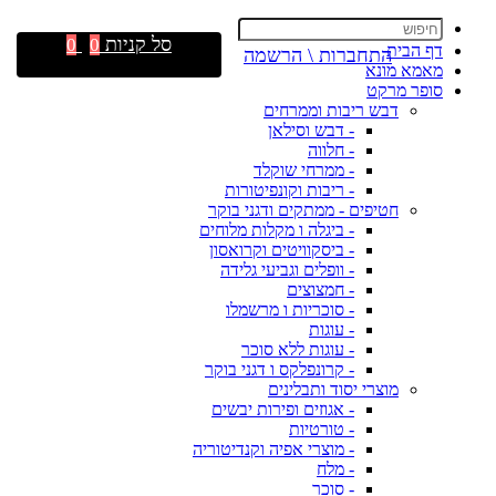
סל קניות
0
0
דף הבית
התחברות \ הרשמה
מאמא מונא
סופר מרקט
דבש ריבות וממרחים
- דבש וסילאן
- חלווה
- ממרחי שוקלד
- ריבות וקונפיטורות
חטיפים - ממתקים ודגני בוקר
- ביגלה ו מקלות מלוחים
- ביסקוויטים וקרואסון
- וופלים וגביעי גלידה
- חמצוצים
- סוכריות ו מרשמלו
- עוגות
- עוגות ללא סוכר
- קרונפלקס ו דגני בוקר
מוצרי יסוד ותבלינים
- אגוזים ופירות יבשים
- טורטיות
- מוצרי אפיה וקנדיטוריה
- מלח
- סוכר