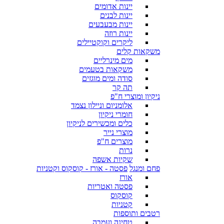
יינות אדומים
יינות לבנים
יינות מבעבעים
יינות רוזה
ליקרים וקוקטיילים
משקאות קלים
מים מינרליים
משקאות בטעמים
סודה ומים מוגזים
תה קר
ניקיון ומוצרי ח"פ
אלומניום וניילון נצמד
חומרי ניקיון
כלים ומכשירים לניקיון
מוצרי נייר
מוצרים ח"פ
נרות
שקיות אשפה
פחם ומנגל
פסטה - אורז - קוסקוס וקטניות
אורז
פסטה ואטריות
קוסקוס
קטניות
רטבים ותוספות
טחינה ועמבה