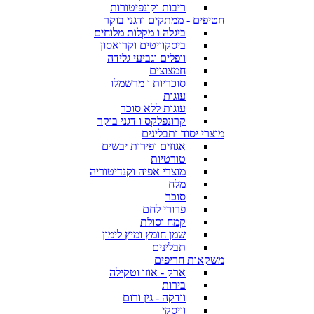
ריבות וקונפיטורות
חטיפים - ממתקים ודגני בוקר
ביגלה ו מקלות מלוחים
ביסקוויטים וקרואסון
וופלים וגביעי גלידה
חמצוצים
סוכריות ו מרשמלו
עוגות
עוגות ללא סוכר
קרונפלקס ו דגני בוקר
מוצרי יסוד ותבלינים
אגוזים ופירות יבשים
טורטיות
מוצרי אפיה וקנדיטוריה
מלח
סוכר
פרורי לחם
קמח וסולת
שמן חומץ ומיץ לימון
תבלינים
משקאות חריפים
ארק - אוזו וטקילה
בירות
וודקה - גין ורום
וויסקי