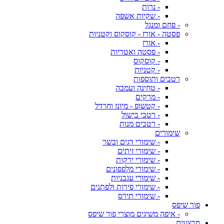
- נרות
- שקיות אשפה
- פחם ומנגל
פסטה - אורז - קוסקוס וקטניות
- אורז
- פסטה ואטריות
- קוסקוס
- קטניות
רטבים ותוספות
- טחינה ועמבה
- מרקים
- קטשופ - מיונז וחרדל
- רטבי בישול
- רטבים מנות
שימורים
- שימורי דגים ובשר
- שימורי זיתים
- שימורי ירקות
- שימורי מלפפונים
- שימורי עגבניות
- שימורי פירות ולפתנים
- שימורי תירס
פור שיפס
- איפה משיגים מוצרי פור שיפס
מבצעים