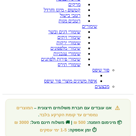
מרקים
קטשופ - מיונז וחרדל
רטבי בישול
רטבים מנות
שימורים
שימורי דגים ובשר
שימורי זיתים
שימורי ירקות
שימורי מלפפונים
שימורי עגבניות
שימורי פירות ולפתנים
שימורי תירס
פור שיפס
איפה משיגים מוצרי פור שיפס
מבצעים
⚠️
אנו עובדים עם חברת משלוחים חיצונית –
המוצרים
נמסרים עד קומת הקרקע בלבד
.
📦 מינימום הזמנה:
500 ₪
| 🚚 משלוח חינם מעל:
3000 ₪
⏱️ זמן אספקה:
1-5 ימי עסקים