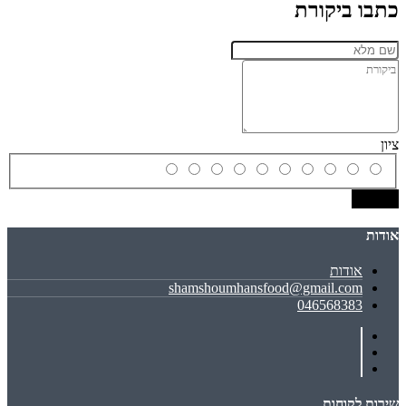
כתבו ביקורת
ציון
שמירה
אודות
אודות
shamshoumhansfood@gmail.com
046568383
שירות לקוחות