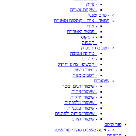
- נרות
- שקיות אשפה
- פחם ומנגל
פסטה - אורז - קוסקוס וקטניות
- אורז
- פסטה ואטריות
- קוסקוס
- קטניות
רטבים ותוספות
- טחינה ועמבה
- מרקים
- קטשופ - מיונז וחרדל
- רטבי בישול
- רטבים מנות
שימורים
- שימורי דגים ובשר
- שימורי זיתים
- שימורי ירקות
- שימורי מלפפונים
- שימורי עגבניות
- שימורי פירות ולפתנים
- שימורי תירס
פור שיפס
- איפה משיגים מוצרי פור שיפס
מבצעים