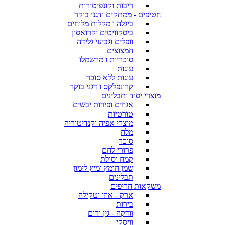
ריבות וקונפיטורות
חטיפים - ממתקים ודגני בוקר
ביגלה ו מקלות מלוחים
ביסקוויטים וקרואסון
וופלים וגביעי גלידה
חמצוצים
סוכריות ו מרשמלו
עוגות
עוגות ללא סוכר
קרונפלקס ו דגני בוקר
מוצרי יסוד ותבלינים
אגוזים ופירות יבשים
טורטיות
מוצרי אפיה וקנדיטוריה
מלח
סוכר
פרורי לחם
קמח וסולת
שמן חומץ ומיץ לימון
תבלינים
משקאות חריפים
ארק - אוזו וטקילה
בירות
וודקה - גין ורום
וויסקי