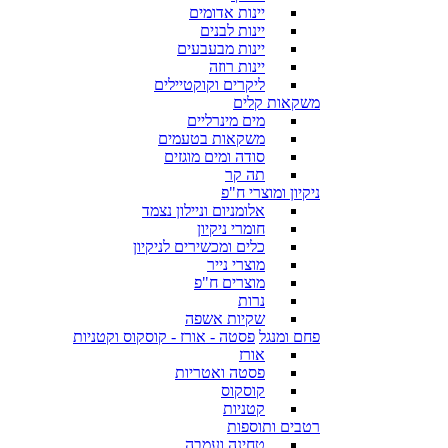
יינות אדומים
יינות לבנים
יינות מבעבעים
יינות רוזה
ליקרים וקוקטיילים
משקאות קלים
מים מינרליים
משקאות בטעמים
סודה ומים מוגזים
תה קר
ניקיון ומוצרי ח"פ
אלומניום וניילון נצמד
חומרי ניקיון
כלים ומכשירים לניקיון
מוצרי נייר
מוצרים ח"פ
נרות
שקיות אשפה
פחם ומנגל
פסטה - אורז - קוסקוס וקטניות
אורז
פסטה ואטריות
קוסקוס
קטניות
רטבים ותוספות
טחינה ועמבה