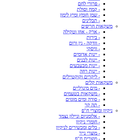
- פרורי לחם
- קמח וסולת
- שמן חומץ ומיץ לימון
- תבלינים
משקאות חריפים
- ארק - אוזו וטקילה
- בירות
- וודקה - גין ורום
- וויסקי
- יינות אדומים
- יינות לבנים
- יינות מבעבעים
- יינות רוזה
- ליקרים וקוקטיילים
משקאות קלים
- מים מינרליים
- משקאות בטעמים
- סודה ומים מוגזים
- תה קר
ניקיון ומוצרי ח"פ
- אלומניום וניילון נצמד
- חומרי ניקיון
- כלים ומכשירים לניקיון
- מוצרי נייר
- מוצרים ח"פ