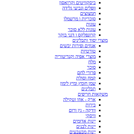
ביסקוויטים וקרואסון
וופלים וגביעי גלידה
חמצוצים
סוכריות ו מרשמלו
עוגות
עוגות ללא סוכר
קרונפלקס ו דגני בוקר
מוצרי יסוד ותבלינים
אגוזים ופירות יבשים
טורטיות
מוצרי אפיה וקנדיטוריה
מלח
סוכר
פרורי לחם
קמח וסולת
שמן חומץ ומיץ לימון
תבלינים
משקאות חריפים
ארק - אוזו וטקילה
בירות
וודקה - גין ורום
וויסקי
יינות אדומים
יינות לבנים
יינות מבעבעים