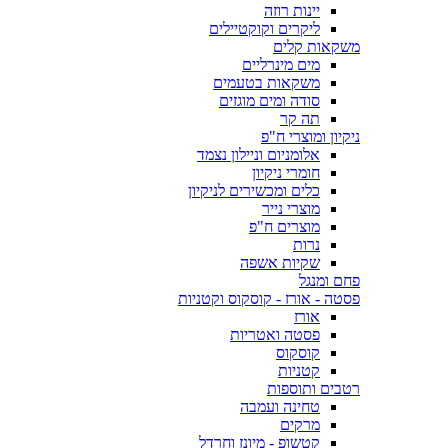
יינות רוזה
ליקרים וקוקטיילים
משקאות קלים
מים מינרליים
משקאות בטעמים
סודה ומים מוגזים
תה קר
ניקיון ומוצרי ח"פ
אלומניום וניילון נצמד
חומרי ניקיון
כלים ומכשירים לניקיון
מוצרי נייר
מוצרים ח"פ
נרות
שקיות אשפה
פחם ומנגל
פסטה - אורז - קוסקוס וקטניות
אורז
פסטה ואטריות
קוסקוס
קטניות
רטבים ותוספות
טחינה ועמבה
מרקים
קטשופ - מיונז וחרדל