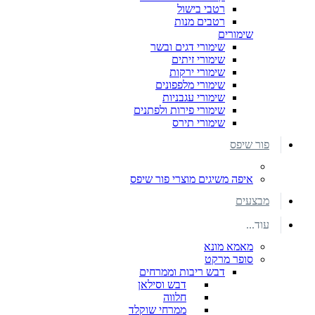
רטבי בישול
רטבים מנות
שימורים
שימורי דגים ובשר
שימורי זיתים
שימורי ירקות
שימורי מלפפונים
שימורי עגבניות
שימורי פירות ולפתנים
שימורי תירס
פור שיפס
איפה משיגים מוצרי פור שיפס
מבצעים
עוד...
מאמא מונא
סופר מרקט
דבש ריבות וממרחים
דבש וסילאן
חלווה
ממרחי שוקלד