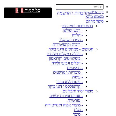
סל קניות
0
0
דף הבית
התחברות \ הרשמה
מאמא מונא
סופר מרקט
דבש ריבות וממרחים
- דבש וסילאן
- חלווה
- ממרחי שוקלד
- ריבות וקונפיטורות
חטיפים - ממתקים ודגני בוקר
- ביגלה ו מקלות מלוחים
- ביסקוויטים וקרואסון
- וופלים וגביעי גלידה
- חמצוצים
- סוכריות ו מרשמלו
- עוגות
- עוגות ללא סוכר
- קרונפלקס ו דגני בוקר
מוצרי יסוד ותבלינים
- אגוזים ופירות יבשים
- טורטיות
- מוצרי אפיה וקנדיטוריה
- מלח
- סוכר