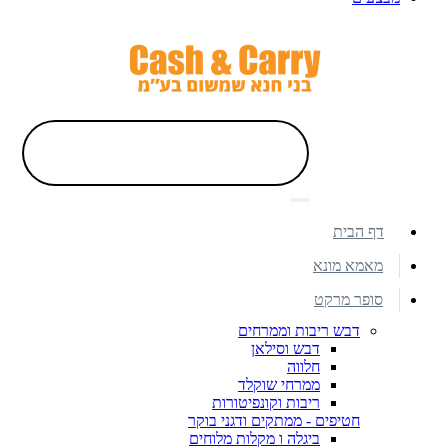
דף הבית
מאמא מונא
סופר מרקט
דבש ריבות וממרחים
דבש וסילאן
חלווה
ממרחי שוקלד
ריבות וקונפיטורות
חטיפים - ממתקים ודגני בוקר
ביגלה ו מקלות מלוחים