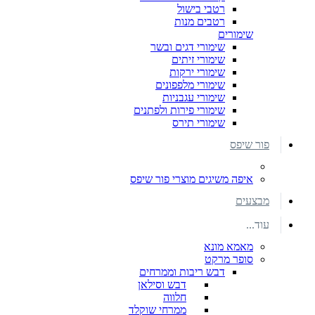
רטבי בישול
רטבים מנות
שימורים
שימורי דגים ובשר
שימורי זיתים
שימורי ירקות
שימורי מלפפונים
שימורי עגבניות
שימורי פירות ולפתנים
שימורי תירס
פור שיפס
איפה משיגים מוצרי פור שיפס
מבצעים
עוד...
מאמא מונא
סופר מרקט
דבש ריבות וממרחים
דבש וסילאן
חלווה
ממרחי שוקלד