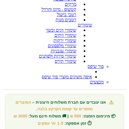
מרקים
קטשופ - מיונז וחרדל
רטבי בישול
רטבים מנות
שימורים
שימורי דגים ובשר
שימורי זיתים
שימורי ירקות
שימורי מלפפונים
שימורי עגבניות
שימורי פירות ולפתנים
שימורי תירס
פור שיפס
איפה משיגים מוצרי פור שיפס
מבצעים
⚠️
אנו עובדים עם חברת משלוחים חיצונית –
המוצרים
נמסרים עד קומת הקרקע בלבד
.
📦 מינימום הזמנה:
500 ₪
| 🚚 משלוח חינם מעל:
3000 ₪
⏱️ זמן אספקה:
1-5 ימי עסקים