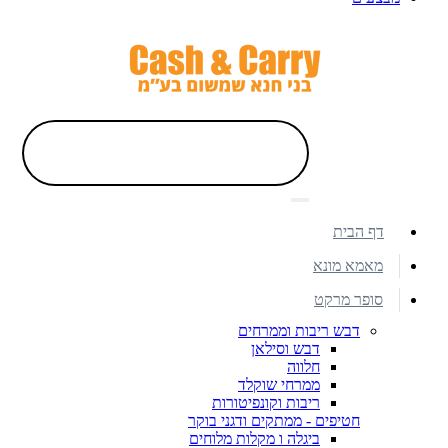
דף הבית
מאמא מונא
סופר מרקט
דבש ריבות וממרחים
דבש וסילאן
חלווה
ממרחי שוקלד
ריבות וקונפיטורות
חטיפים - ממתקים ודגני בוקר
ביגלה ו מקלות מלוחים