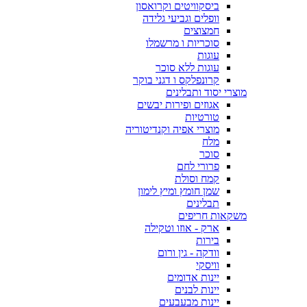
ביסקוויטים וקרואסון
וופלים וגביעי גלידה
חמצוצים
סוכריות ו מרשמלו
עוגות
עוגות ללא סוכר
קרונפלקס ו דגני בוקר
מוצרי יסוד ותבלינים
אגוזים ופירות יבשים
טורטיות
מוצרי אפיה וקנדיטוריה
מלח
סוכר
פרורי לחם
קמח וסולת
שמן חומץ ומיץ לימון
תבלינים
משקאות חריפים
ארק - אוזו וטקילה
בירות
וודקה - גין ורום
וויסקי
יינות אדומים
יינות לבנים
יינות מבעבעים