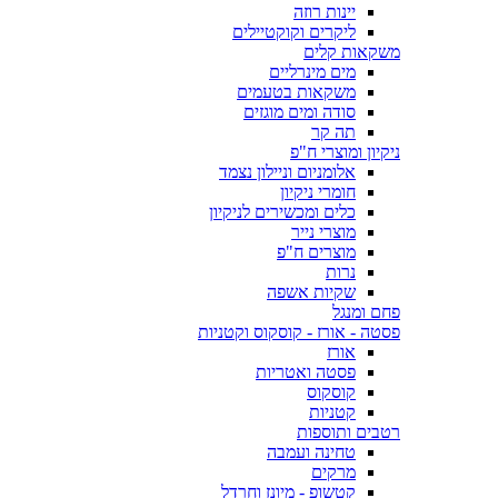
יינות רוזה
ליקרים וקוקטיילים
משקאות קלים
מים מינרליים
משקאות בטעמים
סודה ומים מוגזים
תה קר
ניקיון ומוצרי ח"פ
אלומניום וניילון נצמד
חומרי ניקיון
כלים ומכשירים לניקיון
מוצרי נייר
מוצרים ח"פ
נרות
שקיות אשפה
פחם ומנגל
פסטה - אורז - קוסקוס וקטניות
אורז
פסטה ואטריות
קוסקוס
קטניות
רטבים ותוספות
טחינה ועמבה
מרקים
קטשופ - מיונז וחרדל