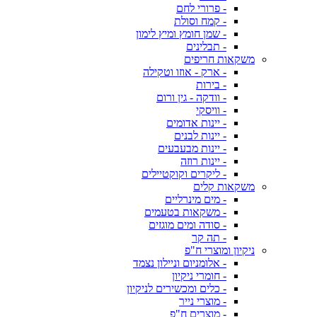
- פרורי לחם
- קמח וסולת
- שמן חומץ ומיץ לימון
- תבלינים
משקאות חריפים
- ארק - אוזו וטקילה
- בירות
- וודקה - גין ורום
- וויסקי
- יינות אדומים
- יינות לבנים
- יינות מבעבעים
- יינות רוזה
- ליקרים וקוקטיילים
משקאות קלים
- מים מינרליים
- משקאות בטעמים
- סודה ומים מוגזים
- תה קר
ניקיון ומוצרי ח"פ
- אלומניום וניילון נצמד
- חומרי ניקיון
- כלים ומכשירים לניקיון
- מוצרי נייר
- מוצרים ח"פ