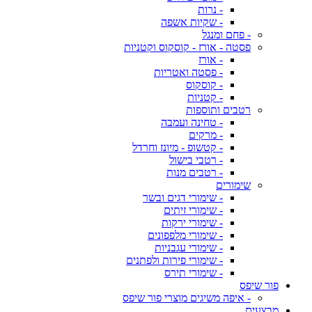
- נרות
- שקיות אשפה
- פחם ומנגל
פסטה - אורז - קוסקוס וקטניות
- אורז
- פסטה ואטריות
- קוסקוס
- קטניות
רטבים ותוספות
- טחינה ועמבה
- מרקים
- קטשופ - מיונז וחרדל
- רטבי בישול
- רטבים מנות
שימורים
- שימורי דגים ובשר
- שימורי זיתים
- שימורי ירקות
- שימורי מלפפונים
- שימורי עגבניות
- שימורי פירות ולפתנים
- שימורי תירס
פור שיפס
- איפה משיגים מוצרי פור שיפס
מבצעים