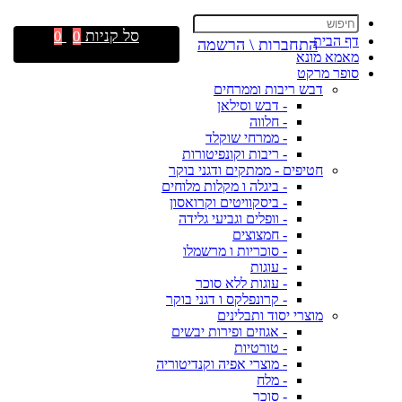
סל קניות
0
0
דף הבית
התחברות \ הרשמה
מאמא מונא
סופר מרקט
דבש ריבות וממרחים
- דבש וסילאן
- חלווה
- ממרחי שוקלד
- ריבות וקונפיטורות
חטיפים - ממתקים ודגני בוקר
- ביגלה ו מקלות מלוחים
- ביסקוויטים וקרואסון
- וופלים וגביעי גלידה
- חמצוצים
- סוכריות ו מרשמלו
- עוגות
- עוגות ללא סוכר
- קרונפלקס ו דגני בוקר
מוצרי יסוד ותבלינים
- אגוזים ופירות יבשים
- טורטיות
- מוצרי אפיה וקנדיטוריה
- מלח
- סוכר