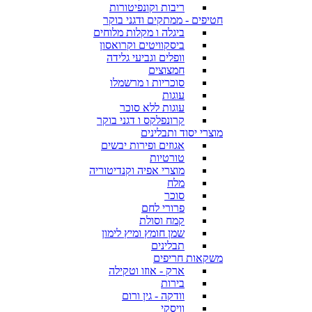
ריבות וקונפיטורות
חטיפים - ממתקים ודגני בוקר
ביגלה ו מקלות מלוחים
ביסקוויטים וקרואסון
וופלים וגביעי גלידה
חמצוצים
סוכריות ו מרשמלו
עוגות
עוגות ללא סוכר
קרונפלקס ו דגני בוקר
מוצרי יסוד ותבלינים
אגוזים ופירות יבשים
טורטיות
מוצרי אפיה וקנדיטוריה
מלח
סוכר
פרורי לחם
קמח וסולת
שמן חומץ ומיץ לימון
תבלינים
משקאות חריפים
ארק - אוזו וטקילה
בירות
וודקה - גין ורום
וויסקי