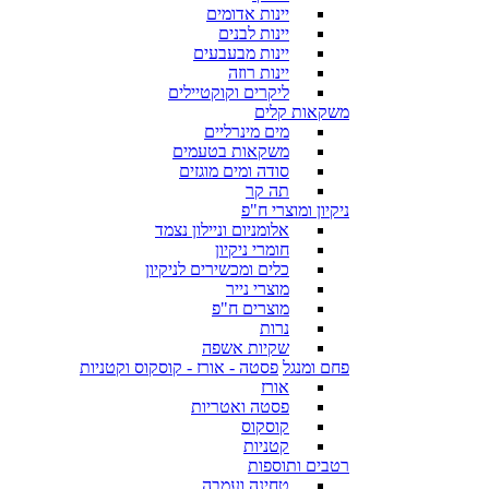
יינות אדומים
יינות לבנים
יינות מבעבעים
יינות רוזה
ליקרים וקוקטיילים
משקאות קלים
מים מינרליים
משקאות בטעמים
סודה ומים מוגזים
תה קר
ניקיון ומוצרי ח"פ
אלומניום וניילון נצמד
חומרי ניקיון
כלים ומכשירים לניקיון
מוצרי נייר
מוצרים ח"פ
נרות
שקיות אשפה
פחם ומנגל
פסטה - אורז - קוסקוס וקטניות
אורז
פסטה ואטריות
קוסקוס
קטניות
רטבים ותוספות
טחינה ועמבה