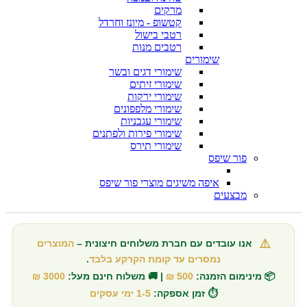
מרקים
קטשופ - מיונז וחרדל
רטבי בישול
רטבים מנות
שימורים
שימורי דגים ובשר
שימורי זיתים
שימורי ירקות
שימורי מלפפונים
שימורי עגבניות
שימורי פירות ולפתנים
שימורי תירס
פור שיפס
איפה משיגים מוצרי פור שיפס
מבצעים
⚠️
אנו עובדים עם חברת משלוחים חיצונית –
המוצרים
נמסרים עד קומת הקרקע בלבד
.
📦 מינימום הזמנה:
500 ₪
| 🚚 משלוח חינם מעל:
3000 ₪
⏱️ זמן אספקה:
1-5 ימי עסקים