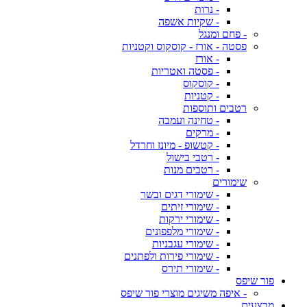
- נרות
- שקיות אשפה
- פחם ומנגל
פסטה - אורז - קוסקוס וקטניות
- אורז
- פסטה ואטריות
- קוסקוס
- קטניות
רטבים ותוספות
- טחינה ועמבה
- מרקים
- קטשופ - מיונז וחרדל
- רטבי בישול
- רטבים מנות
שימורים
- שימורי דגים ובשר
- שימורי זיתים
- שימורי ירקות
- שימורי מלפפונים
- שימורי עגבניות
- שימורי פירות ולפתנים
- שימורי תירס
פור שיפס
- איפה משיגים מוצרי פור שיפס
מבצעים