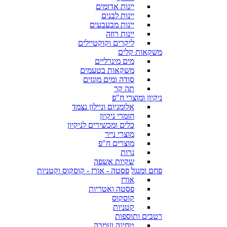
יינות אדומים
יינות לבנים
יינות מבעבעים
יינות רוזה
ליקרים וקוקטיילים
משקאות קלים
מים מינרליים
משקאות בטעמים
סודה ומים מוגזים
תה קר
ניקיון ומוצרי ח"פ
אלומניום וניילון נצמד
חומרי ניקיון
כלים ומכשירים לניקיון
מוצרי נייר
מוצרים ח"פ
נרות
שקיות אשפה
פחם ומנגל
פסטה - אורז - קוסקוס וקטניות
אורז
פסטה ואטריות
קוסקוס
קטניות
רטבים ותוספות
טחינה ועמבה