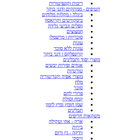
ריבות וקונפיטורות
חטיפים - ממתקים ודגני בוקר
ביגלה ו מקלות מלוחים
ביסקוויטים וקרואסון
וופלים וגביעי גלידה
חמצוצים
סוכריות ו מרשמלו
עוגות
עוגות ללא סוכר
קרונפלקס ו דגני בוקר
מוצרי יסוד ותבלינים
אגוזים ופירות יבשים
טורטיות
מוצרי אפיה וקנדיטוריה
מלח
סוכר
פרורי לחם
קמח וסולת
שמן חומץ ומיץ לימון
תבלינים
משקאות חריפים
ארק - אוזו וטקילה
בירות
וודקה - גין ורום
וויסקי