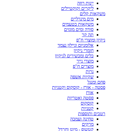
יינות רוזה
ליקרים וקוקטיילים
משקאות קלים
מים מינרליים
משקאות בטעמים
סודה ומים מוגזים
תה קר
ניקיון ומוצרי ח"פ
אלומניום וניילון נצמד
חומרי ניקיון
כלים ומכשירים לניקיון
מוצרי נייר
מוצרים ח"פ
נרות
שקיות אשפה
פחם ומנגל
פסטה - אורז - קוסקוס וקטניות
אורז
פסטה ואטריות
קוסקוס
קטניות
רטבים ותוספות
טחינה ועמבה
מרקים
קטשופ - מיונז וחרדל