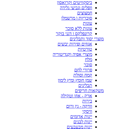
ביסקוויטים וקרואסון
וופלים וגביעי גלידה
חמצוצים
סוכריות ו מרשמלו
עוגות
עוגות ללא סוכר
קרונפלקס ו דגני בוקר
מוצרי יסוד ותבלינים
אגוזים ופירות יבשים
טורטיות
מוצרי אפיה וקנדיטוריה
מלח
סוכר
פרורי לחם
קמח וסולת
שמן חומץ ומיץ לימון
תבלינים
משקאות חריפים
ארק - אוזו וטקילה
בירות
וודקה - גין ורום
וויסקי
יינות אדומים
יינות לבנים
יינות מבעבעים