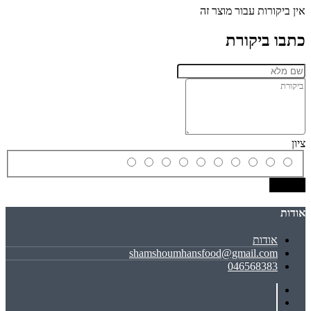
אין ביקורות עבור מוצר זה
כתבו ביקורת
ציון
שמירה
אודות
אודות
shamshoumhansfood@gmail.com
046568383