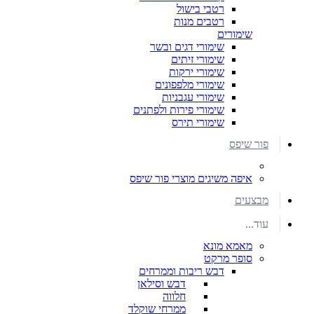
רטבי בישול
רטבים מנות
שימורים
שימורי דגים ובשר
שימורי זיתים
שימורי ירקות
שימורי מלפפונים
שימורי עגבניות
שימורי פירות ולפתנים
שימורי תירס
פור שיפס
איפה משיגים מוצרי פור שיפס
מבצעים
עוד...
מאמא מונא
סופר מרקט
דבש ריבות וממרחים
דבש וסילאן
חלווה
ממרחי שוקלד