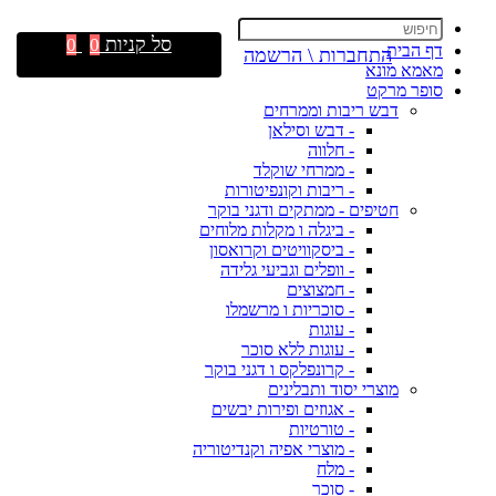
סל קניות
0
0
דף הבית
התחברות \ הרשמה
מאמא מונא
סופר מרקט
דבש ריבות וממרחים
- דבש וסילאן
- חלווה
- ממרחי שוקלד
- ריבות וקונפיטורות
חטיפים - ממתקים ודגני בוקר
- ביגלה ו מקלות מלוחים
- ביסקוויטים וקרואסון
- וופלים וגביעי גלידה
- חמצוצים
- סוכריות ו מרשמלו
- עוגות
- עוגות ללא סוכר
- קרונפלקס ו דגני בוקר
מוצרי יסוד ותבלינים
- אגוזים ופירות יבשים
- טורטיות
- מוצרי אפיה וקנדיטוריה
- מלח
- סוכר