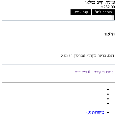
זמינות: קיים במלאי
₪252.00
הוספה לסל
קנה עכשיו
תיאור
דגם:
בריזר-בקרדי-אפרסק-275מ-ל
כתבו ביקורת
|
0 ביקורות
ביקורות (0)