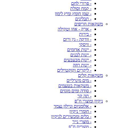
- פרורי לחם
- קמח וסולת
- שמן חומץ ומיץ לימון
- תבלינים
משקאות חריפים
- ארק - אוזו וטקילה
- בירות
- וודקה - גין ורום
- וויסקי
- יינות אדומים
- יינות לבנים
- יינות מבעבעים
- יינות רוזה
- ליקרים וקוקטיילים
משקאות קלים
- מים מינרליים
- משקאות בטעמים
- סודה ומים מוגזים
- תה קר
ניקיון ומוצרי ח"פ
- אלומניום וניילון נצמד
- חומרי ניקיון
- כלים ומכשירים לניקיון
- מוצרי נייר
- מוצרים ח"פ