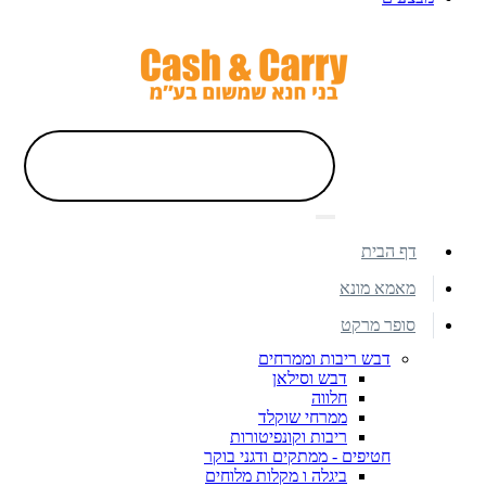
דף הבית
מאמא מונא
סופר מרקט
דבש ריבות וממרחים
דבש וסילאן
חלווה
ממרחי שוקלד
ריבות וקונפיטורות
חטיפים - ממתקים ודגני בוקר
ביגלה ו מקלות מלוחים