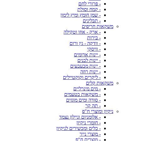
- פרורי לחם
- קמח וסולת
- שמן חומץ ומיץ לימון
- תבלינים
משקאות חריפים
- ארק - אוזו וטקילה
- בירות
- וודקה - גין ורום
- וויסקי
- יינות אדומים
- יינות לבנים
- יינות מבעבעים
- יינות רוזה
- ליקרים וקוקטיילים
משקאות קלים
- מים מינרליים
- משקאות בטעמים
- סודה ומים מוגזים
- תה קר
ניקיון ומוצרי ח"פ
- אלומניום וניילון נצמד
- חומרי ניקיון
- כלים ומכשירים לניקיון
- מוצרי נייר
- מוצרים ח"פ