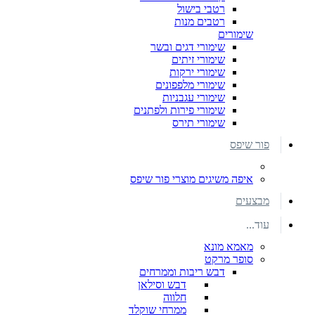
רטבי בישול
רטבים מנות
שימורים
שימורי דגים ובשר
שימורי זיתים
שימורי ירקות
שימורי מלפפונים
שימורי עגבניות
שימורי פירות ולפתנים
שימורי תירס
פור שיפס
איפה משיגים מוצרי פור שיפס
מבצעים
עוד...
מאמא מונא
סופר מרקט
דבש ריבות וממרחים
דבש וסילאן
חלווה
ממרחי שוקלד