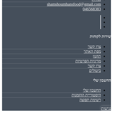
shamshoumhansfood@gmail.com
046568383
שירות לקוחות
צרו קשר
מפת האתר
תקנון
מדיניות הפרטיות
צרו קשר
ביטולים
החשבון שלי
החשבון שלי
היסטוריית ההזמנות
רשימת תפוצה
נגישות