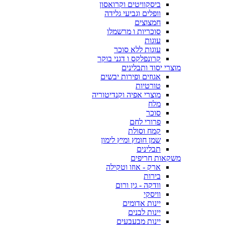
ביסקוויטים וקרואסון
וופלים וגביעי גלידה
חמצוצים
סוכריות ו מרשמלו
עוגות
עוגות ללא סוכר
קרונפלקס ו דגני בוקר
מוצרי יסוד ותבלינים
אגוזים ופירות יבשים
טורטיות
מוצרי אפיה וקנדיטוריה
מלח
סוכר
פרורי לחם
קמח וסולת
שמן חומץ ומיץ לימון
תבלינים
משקאות חריפים
ארק - אוזו וטקילה
בירות
וודקה - גין ורום
וויסקי
יינות אדומים
יינות לבנים
יינות מבעבעים