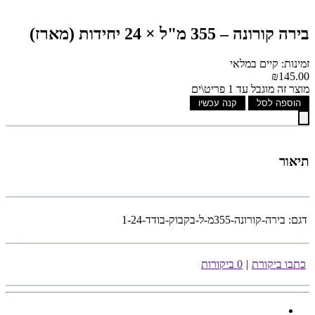
בירה קורונה – 355 מ"ל × 24 יחידות (מארז)
זמינות: קיים במלאי
₪145.00
מוצר זה מוגבל עד 1 פריט\ים
הוספה לסל
קנה עכשיו
תיאור
דגם:
בירה-קורונה-355מ-ל-בקבוק-בודד-1-24
כתבו ביקורת
|
0 ביקורות