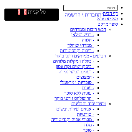
סל קניות
0
0
דף הבית
התחברות \ הרשמה
מאמא מונא
סופר מרקט
דבש ריבות וממרחים
- דבש וסילאן
- חלווה
- ממרחי שוקלד
- ריבות וקונפיטורות
חטיפים - ממתקים ודגני בוקר
- ביגלה ו מקלות מלוחים
- ביסקוויטים וקרואסון
- וופלים וגביעי גלידה
- חמצוצים
- סוכריות ו מרשמלו
- עוגות
- עוגות ללא סוכר
- קרונפלקס ו דגני בוקר
מוצרי יסוד ותבלינים
- אגוזים ופירות יבשים
- טורטיות
- מוצרי אפיה וקנדיטוריה
- מלח
- סוכר