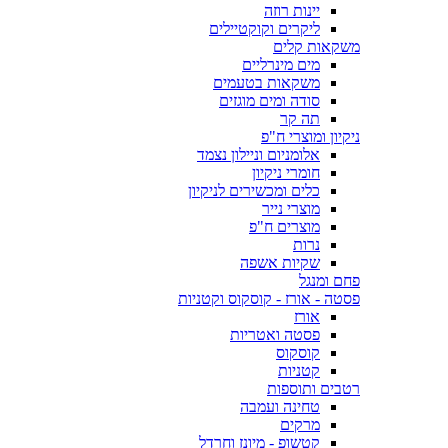
יינות רוזה
ליקרים וקוקטיילים
משקאות קלים
מים מינרליים
משקאות בטעמים
סודה ומים מוגזים
תה קר
ניקיון ומוצרי ח"פ
אלומניום וניילון נצמד
חומרי ניקיון
כלים ומכשירים לניקיון
מוצרי נייר
מוצרים ח"פ
נרות
שקיות אשפה
פחם ומנגל
פסטה - אורז - קוסקוס וקטניות
אורז
פסטה ואטריות
קוסקוס
קטניות
רטבים ותוספות
טחינה ועמבה
מרקים
קטשופ - מיונז וחרדל