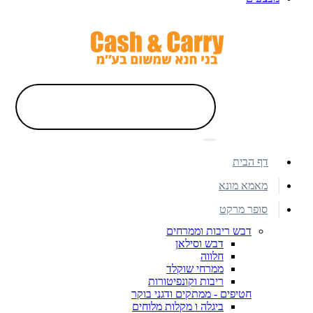
דף הבית
מאמא מונא
סופר מרקט
דבש ריבות וממרחים
דבש וסילאן
חלווה
ממרחי שוקלד
ריבות וקונפיטורות
חטיפים - ממתקים ודגני בוקר
ביגלה ו מקלות מלוחים