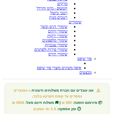
מרקים
קטשופ - מיונז וחרדל
רטבי בישול
רטבים מנות
שימורים
שימורי דגים ובשר
שימורי זיתים
שימורי ירקות
שימורי מלפפונים
שימורי עגבניות
שימורי פירות ולפתנים
שימורי תירס
פור שיפס
איפה משיגים מוצרי פור שיפס
מבצעים
⚠️
אנו עובדים עם חברת משלוחים חיצונית –
המוצרים
נמסרים עד קומת הקרקע בלבד
.
📦 מינימום הזמנה:
500 ₪
| 🚚 משלוח חינם מעל:
3000 ₪
⏱️ זמן אספקה:
1-5 ימי עסקים