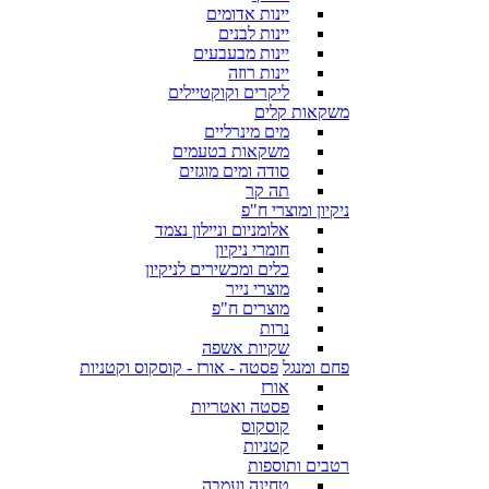
יינות אדומים
יינות לבנים
יינות מבעבעים
יינות רוזה
ליקרים וקוקטיילים
משקאות קלים
מים מינרליים
משקאות בטעמים
סודה ומים מוגזים
תה קר
ניקיון ומוצרי ח"פ
אלומניום וניילון נצמד
חומרי ניקיון
כלים ומכשירים לניקיון
מוצרי נייר
מוצרים ח"פ
נרות
שקיות אשפה
פחם ומנגל
פסטה - אורז - קוסקוס וקטניות
אורז
פסטה ואטריות
קוסקוס
קטניות
רטבים ותוספות
טחינה ועמבה