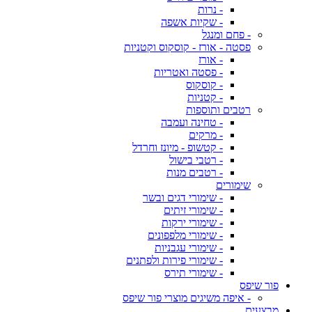
- נרות
- שקיות אשפה
- פחם ומנגל
פסטה - אורז - קוסקוס וקטניות
- אורז
- פסטה ואטריות
- קוסקוס
- קטניות
רטבים ותוספות
- טחינה ועמבה
- מרקים
- קטשופ - מיונז וחרדל
- רטבי בישול
- רטבים מנות
שימורים
- שימורי דגים ובשר
- שימורי זיתים
- שימורי ירקות
- שימורי מלפפונים
- שימורי עגבניות
- שימורי פירות ולפתנים
- שימורי תירס
פור שיפס
- איפה משיגים מוצרי פור שיפס
מבצעים