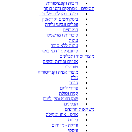
ריבות וקונפיטורות
חטיפים - ממתקים ודגני בוקר
ביגלה ו מקלות מלוחים
ביסקוויטים וקרואסון
וופלים וגביעי גלידה
חמצוצים
סוכריות ו מרשמלו
עוגות
עוגות ללא סוכר
קרונפלקס ו דגני בוקר
מוצרי יסוד ותבלינים
אגוזים ופירות יבשים
טורטיות
מוצרי אפיה וקנדיטוריה
מלח
סוכר
פרורי לחם
קמח וסולת
שמן חומץ ומיץ לימון
תבלינים
משקאות חריפים
ארק - אוזו וטקילה
בירות
וודקה - גין ורום
וויסקי