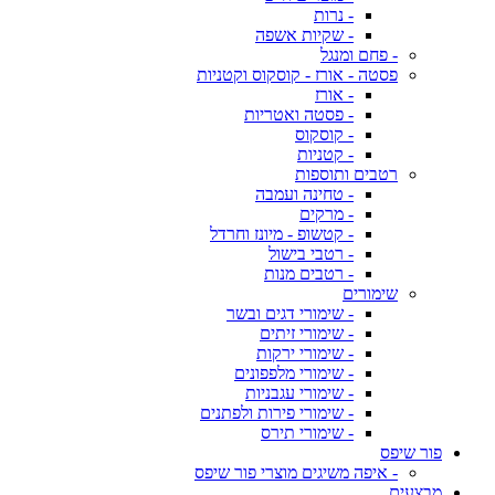
- נרות
- שקיות אשפה
- פחם ומנגל
פסטה - אורז - קוסקוס וקטניות
- אורז
- פסטה ואטריות
- קוסקוס
- קטניות
רטבים ותוספות
- טחינה ועמבה
- מרקים
- קטשופ - מיונז וחרדל
- רטבי בישול
- רטבים מנות
שימורים
- שימורי דגים ובשר
- שימורי זיתים
- שימורי ירקות
- שימורי מלפפונים
- שימורי עגבניות
- שימורי פירות ולפתנים
- שימורי תירס
פור שיפס
- איפה משיגים מוצרי פור שיפס
מבצעים