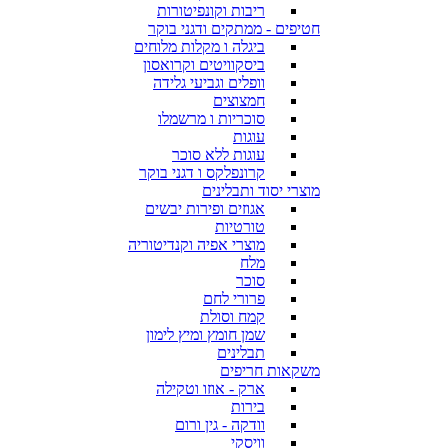
ריבות וקונפיטורות
חטיפים - ממתקים ודגני בוקר
ביגלה ו מקלות מלוחים
ביסקוויטים וקרואסון
וופלים וגביעי גלידה
חמצוצים
סוכריות ו מרשמלו
עוגות
עוגות ללא סוכר
קרונפלקס ו דגני בוקר
מוצרי יסוד ותבלינים
אגוזים ופירות יבשים
טורטיות
מוצרי אפיה וקנדיטוריה
מלח
סוכר
פרורי לחם
קמח וסולת
שמן חומץ ומיץ לימון
תבלינים
משקאות חריפים
ארק - אוזו וטקילה
בירות
וודקה - גין ורום
וויסקי