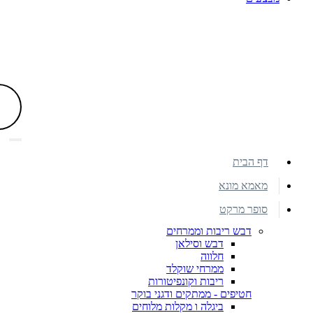
דף הבית
מאמא מונא
סופר מרקט
דבש ריבות וממרחים
דבש וסילאן
חלווה
ממרחי שוקלד
ריבות וקונפיטורות
חטיפים - ממתקים ודגני בוקר
ביגלה ו מקלות מלוחים