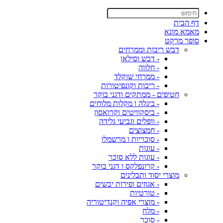
דף הבית
מאמא מונא
סופר מרקט
דבש ריבות וממרחים
- דבש וסילאן
- חלווה
- ממרחי שוקלד
- ריבות וקונפיטורות
חטיפים - ממתקים ודגני בוקר
- ביגלה ו מקלות מלוחים
- ביסקוויטים וקרואסון
- וופלים וגביעי גלידה
- חמצוצים
- סוכריות ו מרשמלו
- עוגות
- עוגות ללא סוכר
- קרונפלקס ו דגני בוקר
מוצרי יסוד ותבלינים
- אגוזים ופירות יבשים
- טורטיות
- מוצרי אפיה וקנדיטוריה
- מלח
- סוכר