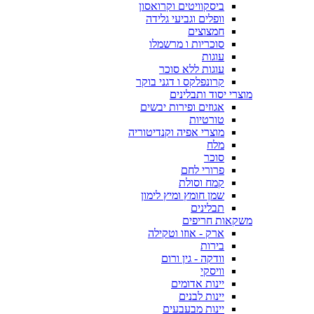
ביסקוויטים וקרואסון
וופלים וגביעי גלידה
חמצוצים
סוכריות ו מרשמלו
עוגות
עוגות ללא סוכר
קרונפלקס ו דגני בוקר
מוצרי יסוד ותבלינים
אגוזים ופירות יבשים
טורטיות
מוצרי אפיה וקנדיטוריה
מלח
סוכר
פרורי לחם
קמח וסולת
שמן חומץ ומיץ לימון
תבלינים
משקאות חריפים
ארק - אוזו וטקילה
בירות
וודקה - גין ורום
וויסקי
יינות אדומים
יינות לבנים
יינות מבעבעים