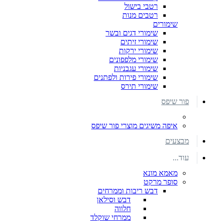
רטבי בישול
רטבים מנות
שימורים
שימורי דגים ובשר
שימורי זיתים
שימורי ירקות
שימורי מלפפונים
שימורי עגבניות
שימורי פירות ולפתנים
שימורי תירס
פור שיפס
איפה משיגים מוצרי פור שיפס
מבצעים
עוד...
מאמא מונא
סופר מרקט
דבש ריבות וממרחים
דבש וסילאן
חלווה
ממרחי שוקלד