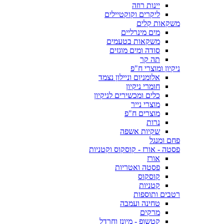
יינות רוזה
ליקרים וקוקטיילים
משקאות קלים
מים מינרליים
משקאות בטעמים
סודה ומים מוגזים
תה קר
ניקיון ומוצרי ח"פ
אלומניום וניילון נצמד
חומרי ניקיון
כלים ומכשירים לניקיון
מוצרי נייר
מוצרים ח"פ
נרות
שקיות אשפה
פחם ומנגל
פסטה - אורז - קוסקוס וקטניות
אורז
פסטה ואטריות
קוסקוס
קטניות
רטבים ותוספות
טחינה ועמבה
מרקים
קטשופ - מיונז וחרדל