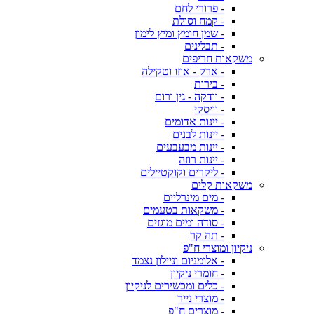
- פרורי לחם
- קמח וסולת
- שמן חומץ ומיץ לימון
- תבלינים
משקאות חריפים
- ארק - אוזו וטקילה
- בירות
- וודקה - גין ורום
- וויסקי
- יינות אדומים
- יינות לבנים
- יינות מבעבעים
- יינות רוזה
- ליקרים וקוקטיילים
משקאות קלים
- מים מינרליים
- משקאות בטעמים
- סודה ומים מוגזים
- תה קר
ניקיון ומוצרי ח"פ
- אלומניום וניילון נצמד
- חומרי ניקיון
- כלים ומכשירים לניקיון
- מוצרי נייר
- מוצרים ח"פ