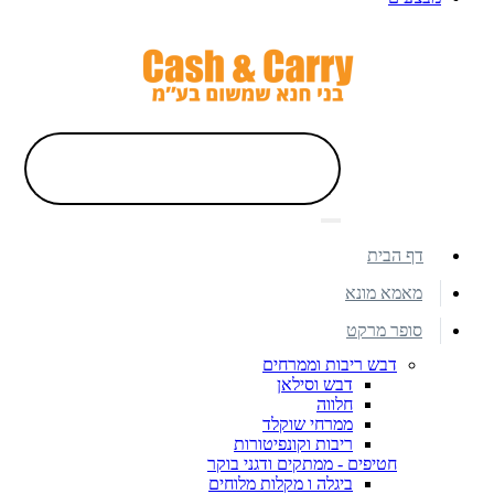
דף הבית
מאמא מונא
סופר מרקט
דבש ריבות וממרחים
דבש וסילאן
חלווה
ממרחי שוקלד
ריבות וקונפיטורות
חטיפים - ממתקים ודגני בוקר
ביגלה ו מקלות מלוחים