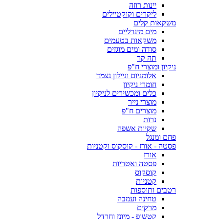
יינות רוזה
ליקרים וקוקטיילים
משקאות קלים
מים מינרליים
משקאות בטעמים
סודה ומים מוגזים
תה קר
ניקיון ומוצרי ח"פ
אלומניום וניילון נצמד
חומרי ניקיון
כלים ומכשירים לניקיון
מוצרי נייר
מוצרים ח"פ
נרות
שקיות אשפה
פחם ומנגל
פסטה - אורז - קוסקוס וקטניות
אורז
פסטה ואטריות
קוסקוס
קטניות
רטבים ותוספות
טחינה ועמבה
מרקים
קטשופ - מיונז וחרדל