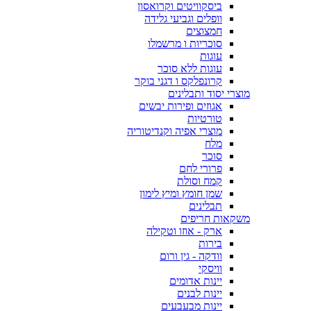
ביסקוויטים וקרואסון
וופלים וגביעי גלידה
חמצוצים
סוכריות ו מרשמלו
עוגות
עוגות ללא סוכר
קרונפלקס ו דגני בוקר
מוצרי יסוד ותבלינים
אגוזים ופירות יבשים
טורטיות
מוצרי אפיה וקנדיטוריה
מלח
סוכר
פרורי לחם
קמח וסולת
שמן חומץ ומיץ לימון
תבלינים
משקאות חריפים
ארק - אוזו וטקילה
בירות
וודקה - גין ורום
וויסקי
יינות אדומים
יינות לבנים
יינות מבעבעים