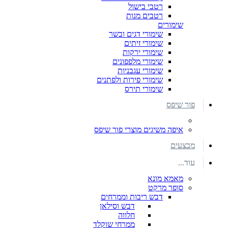
רטבי בישול
רטבים מנות
שימורים
שימורי דגים ובשר
שימורי זיתים
שימורי ירקות
שימורי מלפפונים
שימורי עגבניות
שימורי פירות ולפתנים
שימורי תירס
פור שיפס
איפה משיגים מוצרי פור שיפס
מבצעים
עוד...
מאמא מונא
סופר מרקט
דבש ריבות וממרחים
דבש וסילאן
חלווה
ממרחי שוקלד