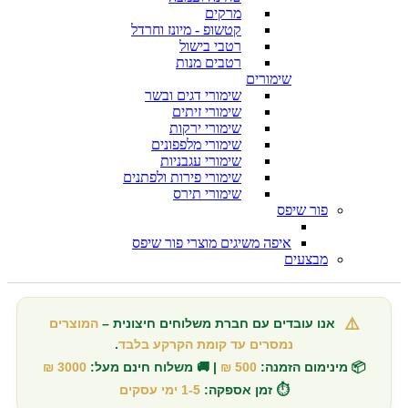
מרקים
קטשופ - מיונז וחרדל
רטבי בישול
רטבים מנות
שימורים
שימורי דגים ובשר
שימורי זיתים
שימורי ירקות
שימורי מלפפונים
שימורי עגבניות
שימורי פירות ולפתנים
שימורי תירס
פור שיפס
איפה משיגים מוצרי פור שיפס
מבצעים
⚠️
אנו עובדים עם חברת משלוחים חיצונית –
המוצרים
נמסרים עד קומת הקרקע בלבד
.
📦 מינימום הזמנה:
500 ₪
| 🚚 משלוח חינם מעל:
3000 ₪
⏱️ זמן אספקה:
1-5 ימי עסקים