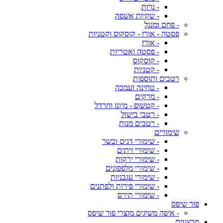
- נרות
- שקיות אשפה
- פחם ומנגל
פסטה - אורז - קוסקוס וקטניות
- אורז
- פסטה ואטריות
- קוסקוס
- קטניות
רטבים ותוספות
- טחינה ועמבה
- מרקים
- קטשופ - מיונז וחרדל
- רטבי בישול
- רטבים מנות
שימורים
- שימורי דגים ובשר
- שימורי זיתים
- שימורי ירקות
- שימורי מלפפונים
- שימורי עגבניות
- שימורי פירות ולפתנים
- שימורי תירס
פור שיפס
- איפה משיגים מוצרי פור שיפס
מבצעים