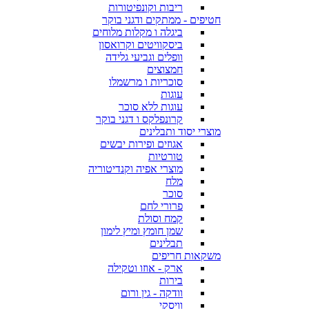
ריבות וקונפיטורות
חטיפים - ממתקים ודגני בוקר
ביגלה ו מקלות מלוחים
ביסקוויטים וקרואסון
וופלים וגביעי גלידה
חמצוצים
סוכריות ו מרשמלו
עוגות
עוגות ללא סוכר
קרונפלקס ו דגני בוקר
מוצרי יסוד ותבלינים
אגוזים ופירות יבשים
טורטיות
מוצרי אפיה וקנדיטוריה
מלח
סוכר
פרורי לחם
קמח וסולת
שמן חומץ ומיץ לימון
תבלינים
משקאות חריפים
ארק - אוזו וטקילה
בירות
וודקה - גין ורום
וויסקי