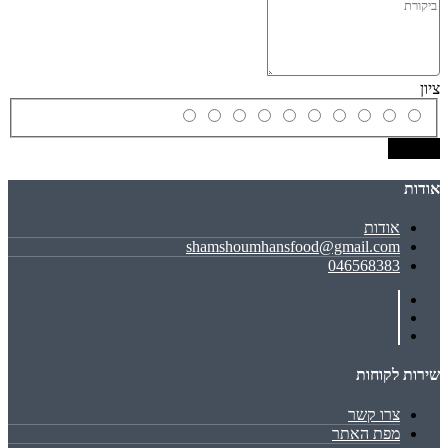
ציון
שמירה
אודות
אודות
shamshoumhansfood@gmail.com
046568383
שירות לקוחות
צרו קשר
מפת האתר