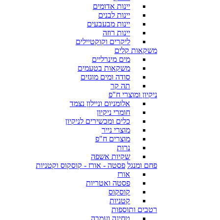
יינות אדומים
יינות לבנים
יינות מבעבעים
יינות רוזה
ליקרים וקוקטיילים
משקאות קלים
מים מינרליים
משקאות בטעמים
סודה ומים מוגזים
תה קר
ניקיון ומוצרי ח"פ
אלומניום וניילון נצמד
חומרי ניקיון
כלים ומכשירים לניקיון
מוצרי נייר
מוצרים ח"פ
נרות
שקיות אשפה
פחם ומנגל
פסטה - אורז - קוסקוס וקטניות
אורז
פסטה ואטריות
קוסקוס
קטניות
רטבים ותוספות
טחינה ועמבה