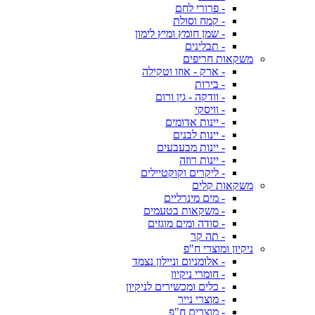
- פרורי לחם
- קמח וסולת
- שמן חומץ ומיץ לימון
- תבלינים
משקאות חריפים
- ארק - אוזו וטקילה
- בירות
- וודקה - גין ורום
- וויסקי
- יינות אדומים
- יינות לבנים
- יינות מבעבעים
- יינות רוזה
- ליקרים וקוקטיילים
משקאות קלים
- מים מינרליים
- משקאות בטעמים
- סודה ומים מוגזים
- תה קר
ניקיון ומוצרי ח"פ
- אלומניום וניילון נצמד
- חומרי ניקיון
- כלים ומכשירים לניקיון
- מוצרי נייר
- מוצרים ח"פ