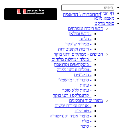
סל קניות
0
0
דף הבית
התחברות \ הרשמה
מאמא מונא
סופר מרקט
דבש ריבות וממרחים
- דבש וסילאן
- חלווה
- ממרחי שוקלד
- ריבות וקונפיטורות
חטיפים - ממתקים ודגני בוקר
- ביגלה ו מקלות מלוחים
- ביסקוויטים וקרואסון
- וופלים וגביעי גלידה
- חמצוצים
- סוכריות ו מרשמלו
- עוגות
- עוגות ללא סוכר
- קרונפלקס ו דגני בוקר
מוצרי יסוד ותבלינים
- אגוזים ופירות יבשים
- טורטיות
- מוצרי אפיה וקנדיטוריה
- מלח
- סוכר