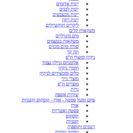
יינות אדומים
יינות לבנים
יינות מבעבעים
יינות רוזה
ליקרים וקוקטיילים
משקאות קלים
מים מינרליים
משקאות בטעמים
סודה ומים מוגזים
תה קר
ניקיון ומוצרי ח"פ
אלומניום וניילון נצמד
חומרי ניקיון
כלים ומכשירים לניקיון
מוצרי נייר
מוצרים ח"פ
נרות
שקיות אשפה
פחם ומנגל
פסטה - אורז - קוסקוס וקטניות
אורז
פסטה ואטריות
קוסקוס
קטניות
רטבים ותוספות
טחינה ועמבה