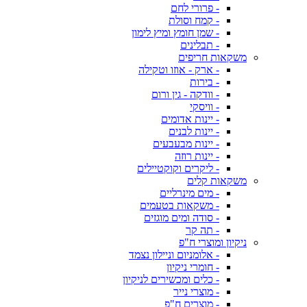
- פרורי לחם
- קמח וסולת
- שמן חומץ ומיץ לימון
- תבלינים
משקאות חריפים
- ארק - אוזו וטקילה
- בירות
- וודקה - גין ורום
- וויסקי
- יינות אדומים
- יינות לבנים
- יינות מבעבעים
- יינות רוזה
- ליקרים וקוקטיילים
משקאות קלים
- מים מינרליים
- משקאות בטעמים
- סודה ומים מוגזים
- תה קר
ניקיון ומוצרי ח"פ
- אלומניום וניילון נצמד
- חומרי ניקיון
- כלים ומכשירים לניקיון
- מוצרי נייר
- מוצרים ח"פ