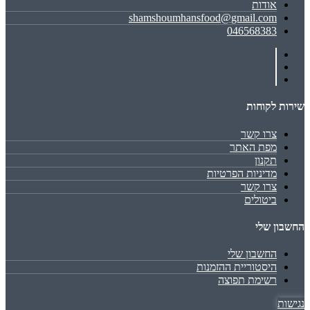
אודות
shamshoumhansfood@gmail.com
046568383
שירות לקוחות
צרו קשר
מפת האתר
תקנון
מדיניות הפרטיות
צרו קשר
ביטולים
החשבון שלי
החשבון שלי
היסטוריית ההזמנות
רשימת תפוצה
נגישות