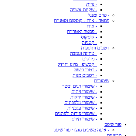
- נרות
- שקיות אשפה
- פחם ומנגל
פסטה - אורז - קוסקוס וקטניות
- אורז
- פסטה ואטריות
- קוסקוס
- קטניות
רטבים ותוספות
- טחינה ועמבה
- מרקים
- קטשופ - מיונז וחרדל
- רטבי בישול
- רטבים מנות
שימורים
- שימורי דגים ובשר
- שימורי זיתים
- שימורי ירקות
- שימורי מלפפונים
- שימורי עגבניות
- שימורי פירות ולפתנים
- שימורי תירס
פור שיפס
- איפה משיגים מוצרי פור שיפס
מבצעים