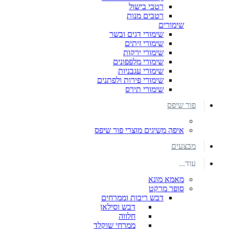
רטבי בישול
רטבים מנות
שימורים
שימורי דגים ובשר
שימורי זיתים
שימורי ירקות
שימורי מלפפונים
שימורי עגבניות
שימורי פירות ולפתנים
שימורי תירס
פור שיפס
איפה משיגים מוצרי פור שיפס
מבצעים
עוד...
מאמא מונא
סופר מרקט
דבש ריבות וממרחים
דבש וסילאן
חלווה
ממרחי שוקלד