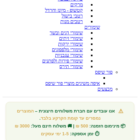
מרקים
קטשופ - מיונז וחרדל
רטבי בישול
רטבים מנות
שימורים
שימורי דגים ובשר
שימורי זיתים
שימורי ירקות
שימורי מלפפונים
שימורי עגבניות
שימורי פירות ולפתנים
שימורי תירס
פור שיפס
איפה משיגים מוצרי פור שיפס
מבצעים
⚠️
אנו עובדים עם חברת משלוחים חיצונית –
המוצרים
נמסרים עד קומת הקרקע בלבד
.
📦 מינימום הזמנה:
500 ₪
| 🚚 משלוח חינם מעל:
3000 ₪
⏱️ זמן אספקה:
1-5 ימי עסקים