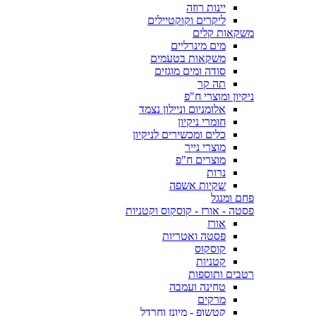
יינות רוזה
ליקרים וקוקטיילים
משקאות קלים
מים מינרליים
משקאות בטעמים
סודה ומים מוגזים
תה קר
ניקיון ומוצרי ח"פ
אלומניום וניילון נצמד
חומרי ניקיון
כלים ומכשירים לניקיון
מוצרי נייר
מוצרים ח"פ
נרות
שקיות אשפה
פחם ומנגל
פסטה - אורז - קוסקוס וקטניות
אורז
פסטה ואטריות
קוסקוס
קטניות
רטבים ותוספות
טחינה ועמבה
מרקים
קטשופ - מיונז וחרדל