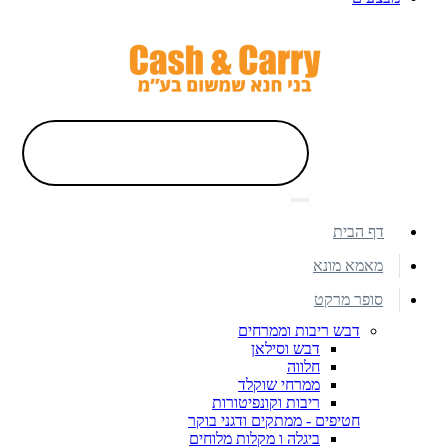
דף הבית
מאמא מונא
סופר מרקט
דבש ריבות וממרחים
דבש וסילאן
חלווה
ממרחי שוקלד
ריבות וקונפיטורות
חטיפים - ממתקים ודגני בוקר
ביגלה ו מקלות מלוחים