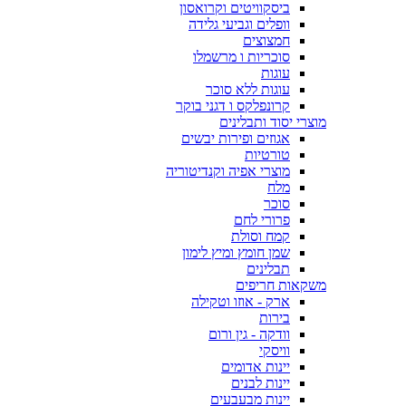
ביסקוויטים וקרואסון
וופלים וגביעי גלידה
חמצוצים
סוכריות ו מרשמלו
עוגות
עוגות ללא סוכר
קרונפלקס ו דגני בוקר
מוצרי יסוד ותבלינים
אגוזים ופירות יבשים
טורטיות
מוצרי אפיה וקנדיטוריה
מלח
סוכר
פרורי לחם
קמח וסולת
שמן חומץ ומיץ לימון
תבלינים
משקאות חריפים
ארק - אוזו וטקילה
בירות
וודקה - גין ורום
וויסקי
יינות אדומים
יינות לבנים
יינות מבעבעים