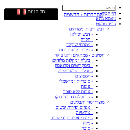
סל קניות
0
0
דף הבית
התחברות \ הרשמה
מאמא מונא
סופר מרקט
דבש ריבות וממרחים
- דבש וסילאן
- חלווה
- ממרחי שוקלד
- ריבות וקונפיטורות
חטיפים - ממתקים ודגני בוקר
- ביגלה ו מקלות מלוחים
- ביסקוויטים וקרואסון
- וופלים וגביעי גלידה
- חמצוצים
- סוכריות ו מרשמלו
- עוגות
- עוגות ללא סוכר
- קרונפלקס ו דגני בוקר
מוצרי יסוד ותבלינים
- אגוזים ופירות יבשים
- טורטיות
- מוצרי אפיה וקנדיטוריה
- מלח
- סוכר