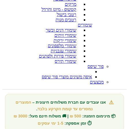
מרקים
קטשופ - מיונז וחרדל
רטבי בישול
רטבים מנות
שימורים
שימורי דגים ובשר
שימורי זיתים
שימורי ירקות
שימורי מלפפונים
שימורי עגבניות
שימורי פירות ולפתנים
שימורי תירס
פור שיפס
איפה משיגים מוצרי פור שיפס
מבצעים
⚠️
אנו עובדים עם חברת משלוחים חיצונית –
המוצרים
נמסרים עד קומת הקרקע בלבד
.
📦 מינימום הזמנה:
500 ₪
| 🚚 משלוח חינם מעל:
3000 ₪
⏱️ זמן אספקה:
1-5 ימי עסקים