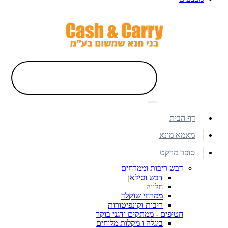
דף הבית
מאמא מונא
סופר מרקט
דבש ריבות וממרחים
דבש וסילאן
חלווה
ממרחי שוקלד
ריבות וקונפיטורות
חטיפים - ממתקים ודגני בוקר
ביגלה ו מקלות מלוחים