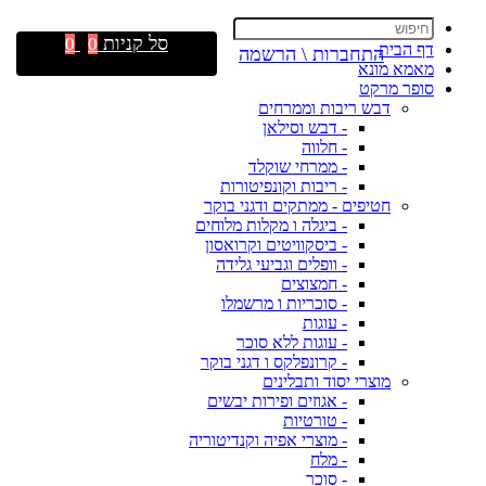
סל קניות
0
0
דף הבית
התחברות \ הרשמה
מאמא מונא
סופר מרקט
דבש ריבות וממרחים
- דבש וסילאן
- חלווה
- ממרחי שוקלד
- ריבות וקונפיטורות
חטיפים - ממתקים ודגני בוקר
- ביגלה ו מקלות מלוחים
- ביסקוויטים וקרואסון
- וופלים וגביעי גלידה
- חמצוצים
- סוכריות ו מרשמלו
- עוגות
- עוגות ללא סוכר
- קרונפלקס ו דגני בוקר
מוצרי יסוד ותבלינים
- אגוזים ופירות יבשים
- טורטיות
- מוצרי אפיה וקנדיטוריה
- מלח
- סוכר