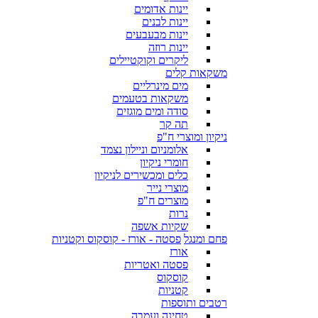
יינות אדומים
יינות לבנים
יינות מבעבעים
יינות רוזה
ליקרים וקוקטיילים
משקאות קלים
מים מינרליים
משקאות בטעמים
סודה ומים מוגזים
תה קר
ניקיון ומוצרי ח"פ
אלומניום וניילון נצמד
חומרי ניקיון
כלים ומכשירים לניקיון
מוצרי נייר
מוצרים ח"פ
נרות
שקיות אשפה
פחם ומנגל
פסטה - אורז - קוסקוס וקטניות
אורז
פסטה ואטריות
קוסקוס
קטניות
רטבים ותוספות
טחינה ועמבה