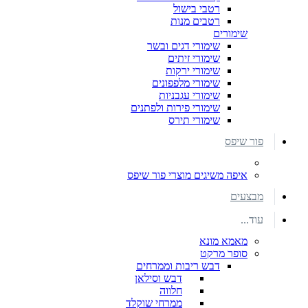
רטבי בישול
רטבים מנות
שימורים
שימורי דגים ובשר
שימורי זיתים
שימורי ירקות
שימורי מלפפונים
שימורי עגבניות
שימורי פירות ולפתנים
שימורי תירס
פור שיפס
איפה משיגים מוצרי פור שיפס
מבצעים
עוד...
מאמא מונא
סופר מרקט
דבש ריבות וממרחים
דבש וסילאן
חלווה
ממרחי שוקלד