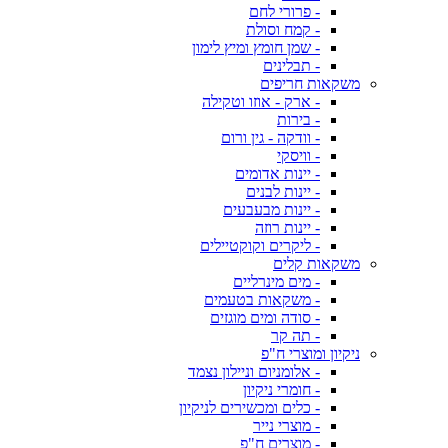
- פרורי לחם
- קמח וסולת
- שמן חומץ ומיץ לימון
- תבלינים
משקאות חריפים
- ארק - אוזו וטקילה
- בירות
- וודקה - גין ורום
- וויסקי
- יינות אדומים
- יינות לבנים
- יינות מבעבעים
- יינות רוזה
- ליקרים וקוקטיילים
משקאות קלים
- מים מינרליים
- משקאות בטעמים
- סודה ומים מוגזים
- תה קר
ניקיון ומוצרי ח"פ
- אלומניום וניילון נצמד
- חומרי ניקיון
- כלים ומכשירים לניקיון
- מוצרי נייר
- מוצרים ח"פ