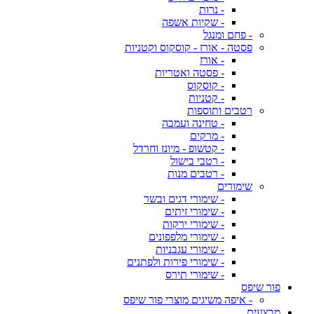
- נרות
- שקיות אשפה
- פחם ומנגל
פסטה - אורז - קוסקוס וקטניות
- אורז
- פסטה ואטריות
- קוסקוס
- קטניות
רטבים ותוספות
- טחינה ועמבה
- מרקים
- קטשופ - מיונז וחרדל
- רטבי בישול
- רטבים מנות
שימורים
- שימורי דגים ובשר
- שימורי זיתים
- שימורי ירקות
- שימורי מלפפונים
- שימורי עגבניות
- שימורי פירות ולפתנים
- שימורי תירס
פור שיפס
- איפה משיגים מוצרי פור שיפס
מבצעים