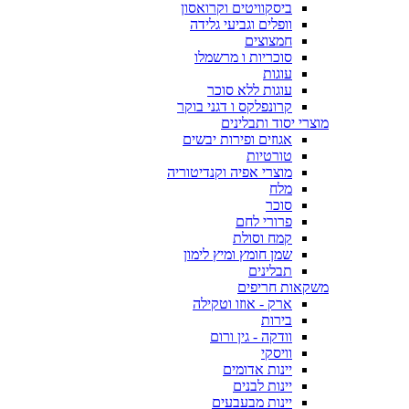
ביסקוויטים וקרואסון
וופלים וגביעי גלידה
חמצוצים
סוכריות ו מרשמלו
עוגות
עוגות ללא סוכר
קרונפלקס ו דגני בוקר
מוצרי יסוד ותבלינים
אגוזים ופירות יבשים
טורטיות
מוצרי אפיה וקנדיטוריה
מלח
סוכר
פרורי לחם
קמח וסולת
שמן חומץ ומיץ לימון
תבלינים
משקאות חריפים
ארק - אוזו וטקילה
בירות
וודקה - גין ורום
וויסקי
יינות אדומים
יינות לבנים
יינות מבעבעים