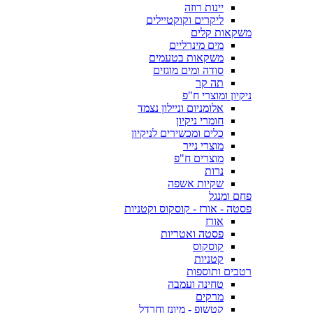
יינות רוזה
ליקרים וקוקטיילים
משקאות קלים
מים מינרליים
משקאות בטעמים
סודה ומים מוגזים
תה קר
ניקיון ומוצרי ח"פ
אלומניום וניילון נצמד
חומרי ניקיון
כלים ומכשירים לניקיון
מוצרי נייר
מוצרים ח"פ
נרות
שקיות אשפה
פחם ומנגל
פסטה - אורז - קוסקוס וקטניות
אורז
פסטה ואטריות
קוסקוס
קטניות
רטבים ותוספות
טחינה ועמבה
מרקים
קטשופ - מיונז וחרדל