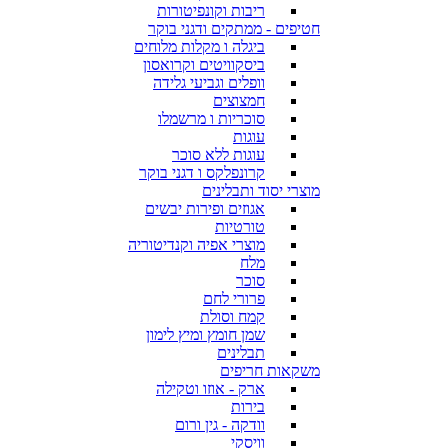
ריבות וקונפיטורות
חטיפים - ממתקים ודגני בוקר
ביגלה ו מקלות מלוחים
ביסקוויטים וקרואסון
וופלים וגביעי גלידה
חמצוצים
סוכריות ו מרשמלו
עוגות
עוגות ללא סוכר
קרונפלקס ו דגני בוקר
מוצרי יסוד ותבלינים
אגוזים ופירות יבשים
טורטיות
מוצרי אפיה וקנדיטוריה
מלח
סוכר
פרורי לחם
קמח וסולת
שמן חומץ ומיץ לימון
תבלינים
משקאות חריפים
ארק - אוזו וטקילה
בירות
וודקה - גין ורום
וויסקי