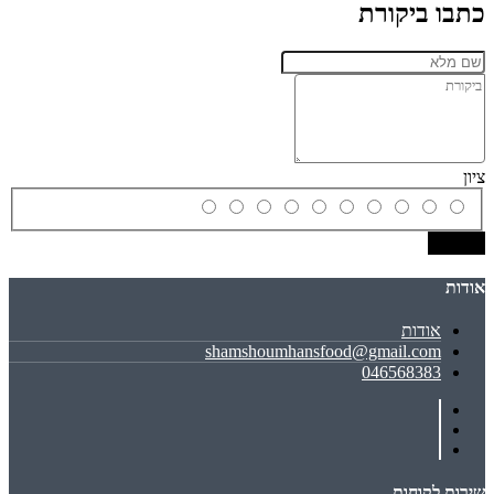
כתבו ביקורת
ציון
שמירה
אודות
אודות
shamshoumhansfood@gmail.com
046568383
שירות לקוחות