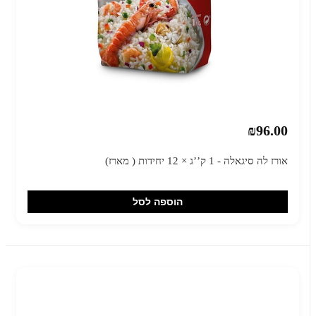
₪96.00
אורז לה סיגאלה - 1 ק’’ג × 12 יחידות ( מארז)
הוספה לסל