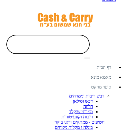
דף הבית
מאמא מונא
סופר מרקט
דבש ריבות וממרחים
דבש וסילאן
חלווה
ממרחי שוקלד
ריבות וקונפיטורות
חטיפים - ממתקים ודגני בוקר
ביגלה ו מקלות מלוחים