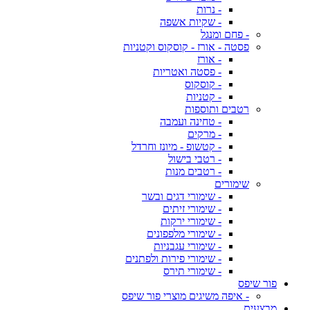
- נרות
- שקיות אשפה
- פחם ומנגל
פסטה - אורז - קוסקוס וקטניות
- אורז
- פסטה ואטריות
- קוסקוס
- קטניות
רטבים ותוספות
- טחינה ועמבה
- מרקים
- קטשופ - מיונז וחרדל
- רטבי בישול
- רטבים מנות
שימורים
- שימורי דגים ובשר
- שימורי זיתים
- שימורי ירקות
- שימורי מלפפונים
- שימורי עגבניות
- שימורי פירות ולפתנים
- שימורי תירס
פור שיפס
- איפה משיגים מוצרי פור שיפס
מבצעים