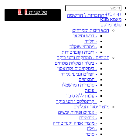
סל קניות
0
0
דף הבית
התחברות \ הרשמה
מאמא מונא
סופר מרקט
דבש ריבות וממרחים
- דבש וסילאן
- חלווה
- ממרחי שוקלד
- ריבות וקונפיטורות
חטיפים - ממתקים ודגני בוקר
- ביגלה ו מקלות מלוחים
- ביסקוויטים וקרואסון
- וופלים וגביעי גלידה
- חמצוצים
- סוכריות ו מרשמלו
- עוגות
- עוגות ללא סוכר
- קרונפלקס ו דגני בוקר
מוצרי יסוד ותבלינים
- אגוזים ופירות יבשים
- טורטיות
- מוצרי אפיה וקנדיטוריה
- מלח
- סוכר