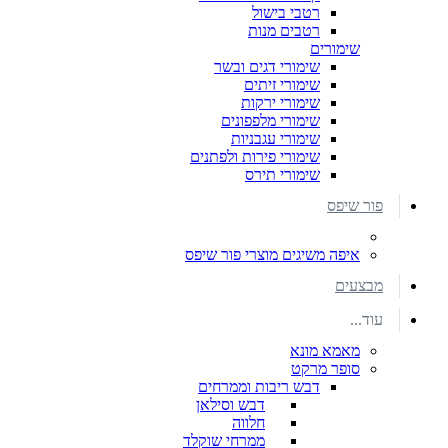
רטבי בישול
רטבים מנות
שימורים
שימורי דגים ובשר
שימורי זיתים
שימורי ירקות
שימורי מלפפונים
שימורי עגבניות
שימורי פירות ולפתנים
שימורי תירס
פור שיפס
איפה משיגים מוצרי פור שיפס
מבצעים
עוד...
מאמא מונא
סופר מרקט
דבש ריבות וממרחים
דבש וסילאן
חלווה
ממרחי שוקלד