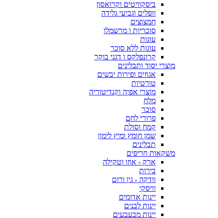
ביסקוויטים וקרואסון
וופלים וגביעי גלידה
חמצוצים
סוכריות ו מרשמלו
עוגות
עוגות ללא סוכר
קרונפלקס ו דגני בוקר
מוצרי יסוד ותבלינים
אגוזים ופירות יבשים
טורטיות
מוצרי אפיה וקנדיטוריה
מלח
סוכר
פרורי לחם
קמח וסולת
שמן חומץ ומיץ לימון
תבלינים
משקאות חריפים
ארק - אוזו וטקילה
בירות
וודקה - גין ורום
וויסקי
יינות אדומים
יינות לבנים
יינות מבעבעים