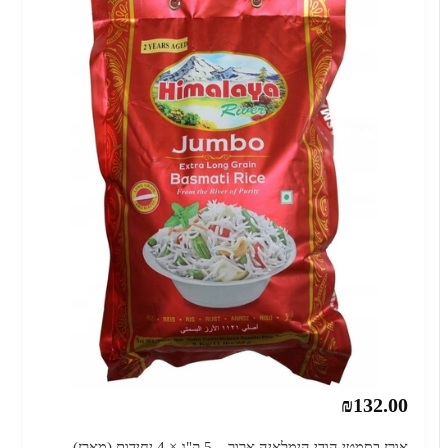
₪132.00
אורז בסמטי הודי הימלאיה ארוך – 5 ק"ג × 4 יחידות (מארז)