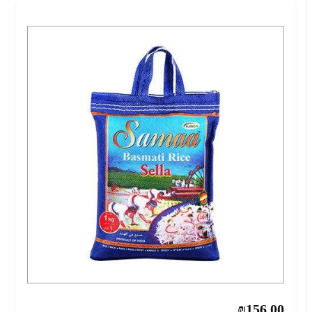
₪156.00