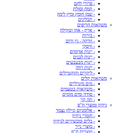
- פרורי לחם
- קמח וסולת
- שמן חומץ ומיץ לימון
- תבלינים
משקאות חריפים
- ארק - אוזו וטקילה
- בירות
- וודקה - גין ורום
- וויסקי
- יינות אדומים
- יינות לבנים
- יינות מבעבעים
- יינות רוזה
- ליקרים וקוקטיילים
משקאות קלים
- מים מינרליים
- משקאות בטעמים
- סודה ומים מוגזים
- תה קר
ניקיון ומוצרי ח"פ
- אלומניום וניילון נצמד
- חומרי ניקיון
- כלים ומכשירים לניקיון
- מוצרי נייר
- מוצרים ח"פ