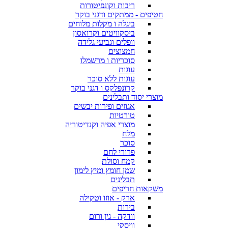
ריבות וקונפיטורות
חטיפים - ממתקים ודגני בוקר
ביגלה ו מקלות מלוחים
ביסקוויטים וקרואסון
וופלים וגביעי גלידה
חמצוצים
סוכריות ו מרשמלו
עוגות
עוגות ללא סוכר
קרונפלקס ו דגני בוקר
מוצרי יסוד ותבלינים
אגוזים ופירות יבשים
טורטיות
מוצרי אפיה וקנדיטוריה
מלח
סוכר
פרורי לחם
קמח וסולת
שמן חומץ ומיץ לימון
תבלינים
משקאות חריפים
ארק - אוזו וטקילה
בירות
וודקה - גין ורום
וויסקי