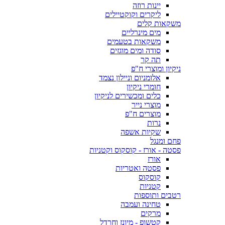
יינות רוזה
ליקרים וקוקטיילים
משקאות קלים
מים מינרליים
משקאות בטעמים
סודה ומים מוגזים
תה קר
ניקיון ומוצרי ח"פ
אלומניום וניילון נצמד
חומרי ניקיון
כלים ומכשירים לניקיון
מוצרי נייר
מוצרים ח"פ
נרות
שקיות אשפה
פחם ומנגל
פסטה - אורז - קוסקוס וקטניות
אורז
פסטה ואטריות
קוסקוס
קטניות
רטבים ותוספות
טחינה ועמבה
מרקים
קטשופ - מיונז וחרדל