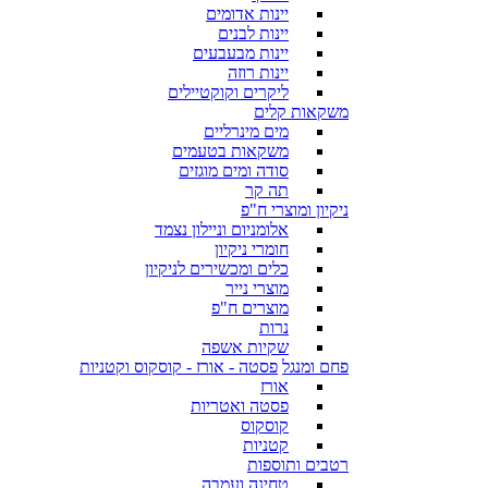
יינות אדומים
יינות לבנים
יינות מבעבעים
יינות רוזה
ליקרים וקוקטיילים
משקאות קלים
מים מינרליים
משקאות בטעמים
סודה ומים מוגזים
תה קר
ניקיון ומוצרי ח"פ
אלומניום וניילון נצמד
חומרי ניקיון
כלים ומכשירים לניקיון
מוצרי נייר
מוצרים ח"פ
נרות
שקיות אשפה
פחם ומנגל
פסטה - אורז - קוסקוס וקטניות
אורז
פסטה ואטריות
קוסקוס
קטניות
רטבים ותוספות
טחינה ועמבה