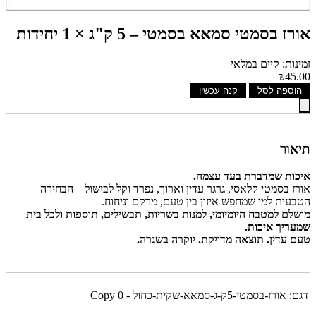
אורז בסמטי סמאא בסמטי – 5 ק"ג × 1 יחידות
זמינות: קיים במלאי
₪45.00
הוספה לסל
קנה עכשיו
תיאור
איכות שמדברת בעד עצמה.
אורז בסמטי קלאסי, גרגר עדין וארוך, נפרד וקל לבישול – הבחירה
הטבעית למי שמחפש איזון בין טעם, מרקם וניחוח.
מושלם למטבח היומיומי, למנות בשריות, תבשילים, תוספות ולכל בית
שמעריך איכות.
טעם עדין. תוצאה מדויקת. יוקרה בשגרה.
דגם:
אורז-בסמטי-5ק-ג-סמאא-שקית-כחול - Copy 0