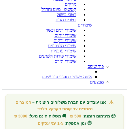
מרקים
קטשופ - מיונז וחרדל
רטבי בישול
רטבים מנות
שימורים
שימורי דגים ובשר
שימורי זיתים
שימורי ירקות
שימורי מלפפונים
שימורי עגבניות
שימורי פירות ולפתנים
שימורי תירס
פור שיפס
איפה משיגים מוצרי פור שיפס
מבצעים
⚠️
אנו עובדים עם חברת משלוחים חיצונית –
המוצרים
נמסרים עד קומת הקרקע בלבד
.
📦 מינימום הזמנה:
500 ₪
| 🚚 משלוח חינם מעל:
3000 ₪
⏱️ זמן אספקה:
1-5 ימי עסקים