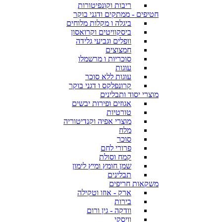
ריבות וקונפיטורות
חטיפים - ממתקים ודגני בוקר
ביגלה ו מקלות מלוחים
ביסקוויטים וקרואסון
וופלים וגביעי גלידה
חמצוצים
סוכריות ו מרשמלו
עוגות
עוגות ללא סוכר
קרונפלקס ו דגני בוקר
מוצרי יסוד ותבלינים
אגוזים ופירות יבשים
טורטיות
מוצרי אפיה וקנדיטוריה
מלח
סוכר
פרורי לחם
קמח וסולת
שמן חומץ ומיץ לימון
תבלינים
משקאות חריפים
ארק - אוזו וטקילה
בירות
וודקה - גין ורום
וויסקי