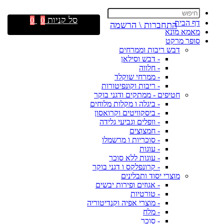
סל קניות
0
0
דף הבית
התחברות \ הרשמה
מאמא מונא
סופר מרקט
דבש ריבות וממרחים
- דבש וסילאן
- חלווה
- ממרחי שוקלד
- ריבות וקונפיטורות
חטיפים - ממתקים ודגני בוקר
- ביגלה ו מקלות מלוחים
- ביסקוויטים וקרואסון
- וופלים וגביעי גלידה
- חמצוצים
- סוכריות ו מרשמלו
- עוגות
- עוגות ללא סוכר
- קרונפלקס ו דגני בוקר
מוצרי יסוד ותבלינים
- אגוזים ופירות יבשים
- טורטיות
- מוצרי אפיה וקנדיטוריה
- מלח
- סוכר