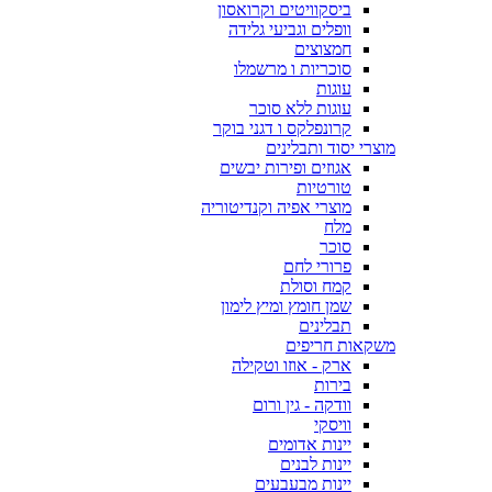
ביסקוויטים וקרואסון
וופלים וגביעי גלידה
חמצוצים
סוכריות ו מרשמלו
עוגות
עוגות ללא סוכר
קרונפלקס ו דגני בוקר
מוצרי יסוד ותבלינים
אגוזים ופירות יבשים
טורטיות
מוצרי אפיה וקנדיטוריה
מלח
סוכר
פרורי לחם
קמח וסולת
שמן חומץ ומיץ לימון
תבלינים
משקאות חריפים
ארק - אוזו וטקילה
בירות
וודקה - גין ורום
וויסקי
יינות אדומים
יינות לבנים
יינות מבעבעים