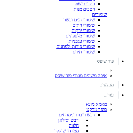
רטבי בישול
רטבים מנות
שימורים
שימורי דגים ובשר
שימורי זיתים
שימורי ירקות
שימורי מלפפונים
שימורי עגבניות
שימורי פירות ולפתנים
שימורי תירס
פור שיפס
איפה משיגים מוצרי פור שיפס
מבצעים
עוד...
מאמא מונא
סופר מרקט
דבש ריבות וממרחים
דבש וסילאן
חלווה
ממרחי שוקלד