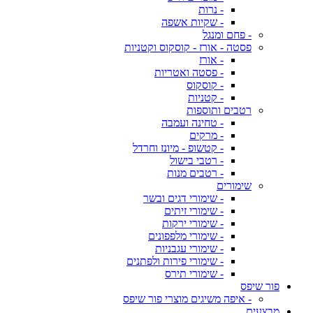
- נרות
- שקיות אשפה
- פחם ומנגל
פסטה - אורז - קוסקוס וקטניות
- אורז
- פסטה ואטריות
- קוסקוס
- קטניות
רטבים ותוספות
- טחינה ועמבה
- מרקים
- קטשופ - מיונז וחרדל
- רטבי בישול
- רטבים מנות
שימורים
- שימורי דגים ובשר
- שימורי זיתים
- שימורי ירקות
- שימורי מלפפונים
- שימורי עגבניות
- שימורי פירות ולפתנים
- שימורי תירס
פור שיפס
- איפה משיגים מוצרי פור שיפס
מבצעים