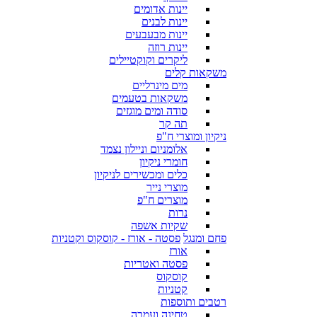
יינות אדומים
יינות לבנים
יינות מבעבעים
יינות רוזה
ליקרים וקוקטיילים
משקאות קלים
מים מינרליים
משקאות בטעמים
סודה ומים מוגזים
תה קר
ניקיון ומוצרי ח"פ
אלומניום וניילון נצמד
חומרי ניקיון
כלים ומכשירים לניקיון
מוצרי נייר
מוצרים ח"פ
נרות
שקיות אשפה
פחם ומנגל
פסטה - אורז - קוסקוס וקטניות
אורז
פסטה ואטריות
קוסקוס
קטניות
רטבים ותוספות
טחינה ועמבה