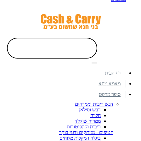
דף הבית
מאמא מונא
סופר מרקט
דבש ריבות וממרחים
דבש וסילאן
חלווה
ממרחי שוקלד
ריבות וקונפיטורות
חטיפים - ממתקים ודגני בוקר
ביגלה ו מקלות מלוחים