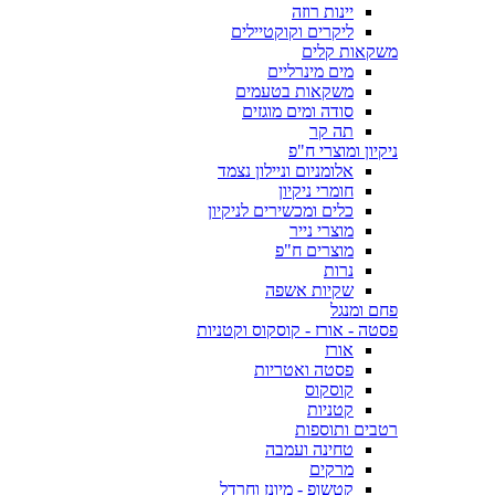
יינות רוזה
ליקרים וקוקטיילים
משקאות קלים
מים מינרליים
משקאות בטעמים
סודה ומים מוגזים
תה קר
ניקיון ומוצרי ח"פ
אלומניום וניילון נצמד
חומרי ניקיון
כלים ומכשירים לניקיון
מוצרי נייר
מוצרים ח"פ
נרות
שקיות אשפה
פחם ומנגל
פסטה - אורז - קוסקוס וקטניות
אורז
פסטה ואטריות
קוסקוס
קטניות
רטבים ותוספות
טחינה ועמבה
מרקים
קטשופ - מיונז וחרדל