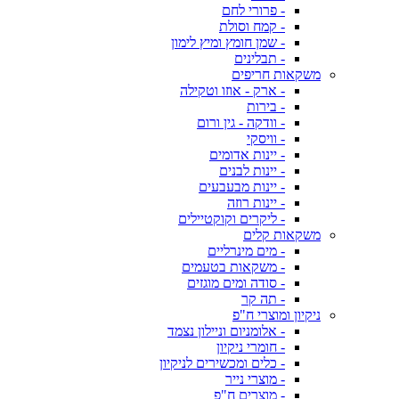
- פרורי לחם
- קמח וסולת
- שמן חומץ ומיץ לימון
- תבלינים
משקאות חריפים
- ארק - אוזו וטקילה
- בירות
- וודקה - גין ורום
- וויסקי
- יינות אדומים
- יינות לבנים
- יינות מבעבעים
- יינות רוזה
- ליקרים וקוקטיילים
משקאות קלים
- מים מינרליים
- משקאות בטעמים
- סודה ומים מוגזים
- תה קר
ניקיון ומוצרי ח"פ
- אלומניום וניילון נצמד
- חומרי ניקיון
- כלים ומכשירים לניקיון
- מוצרי נייר
- מוצרים ח"פ