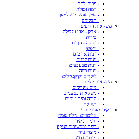
- פרורי לחם
- קמח וסולת
- שמן חומץ ומיץ לימון
- תבלינים
משקאות חריפים
- ארק - אוזו וטקילה
- בירות
- וודקה - גין ורום
- וויסקי
- יינות אדומים
- יינות לבנים
- יינות מבעבעים
- יינות רוזה
- ליקרים וקוקטיילים
משקאות קלים
- מים מינרליים
- משקאות בטעמים
- סודה ומים מוגזים
- תה קר
ניקיון ומוצרי ח"פ
- אלומניום וניילון נצמד
- חומרי ניקיון
- כלים ומכשירים לניקיון
- מוצרי נייר
- מוצרים ח"פ