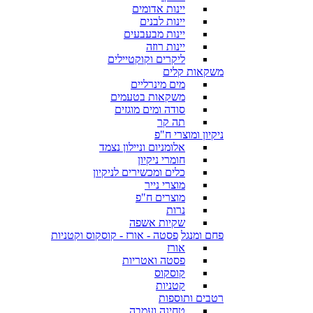
יינות אדומים
יינות לבנים
יינות מבעבעים
יינות רוזה
ליקרים וקוקטיילים
משקאות קלים
מים מינרליים
משקאות בטעמים
סודה ומים מוגזים
תה קר
ניקיון ומוצרי ח"פ
אלומניום וניילון נצמד
חומרי ניקיון
כלים ומכשירים לניקיון
מוצרי נייר
מוצרים ח"פ
נרות
שקיות אשפה
פחם ומנגל
פסטה - אורז - קוסקוס וקטניות
אורז
פסטה ואטריות
קוסקוס
קטניות
רטבים ותוספות
טחינה ועמבה