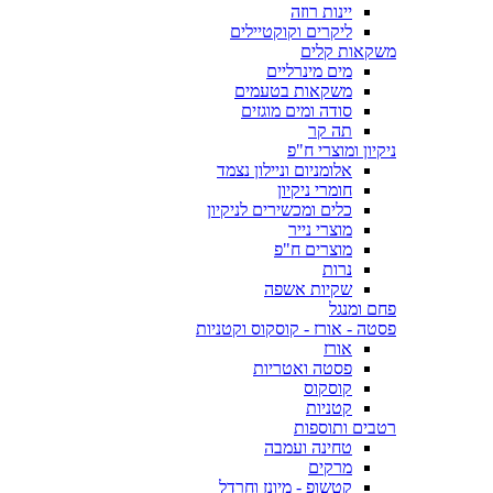
יינות רוזה
ליקרים וקוקטיילים
משקאות קלים
מים מינרליים
משקאות בטעמים
סודה ומים מוגזים
תה קר
ניקיון ומוצרי ח"פ
אלומניום וניילון נצמד
חומרי ניקיון
כלים ומכשירים לניקיון
מוצרי נייר
מוצרים ח"פ
נרות
שקיות אשפה
פחם ומנגל
פסטה - אורז - קוסקוס וקטניות
אורז
פסטה ואטריות
קוסקוס
קטניות
רטבים ותוספות
טחינה ועמבה
מרקים
קטשופ - מיונז וחרדל