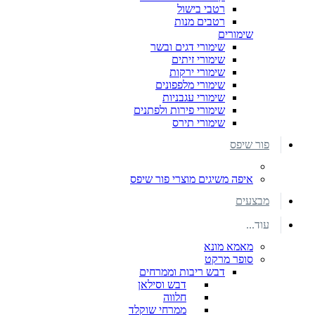
רטבי בישול
רטבים מנות
שימורים
שימורי דגים ובשר
שימורי זיתים
שימורי ירקות
שימורי מלפפונים
שימורי עגבניות
שימורי פירות ולפתנים
שימורי תירס
פור שיפס
איפה משיגים מוצרי פור שיפס
מבצעים
עוד...
מאמא מונא
סופר מרקט
דבש ריבות וממרחים
דבש וסילאן
חלווה
ממרחי שוקלד