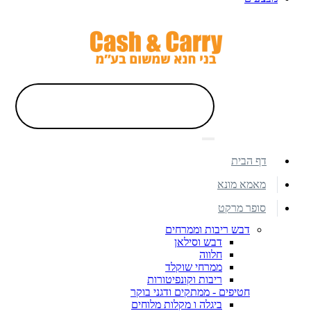
דף הבית
מאמא מונא
סופר מרקט
דבש ריבות וממרחים
דבש וסילאן
חלווה
ממרחי שוקלד
ריבות וקונפיטורות
חטיפים - ממתקים ודגני בוקר
ביגלה ו מקלות מלוחים