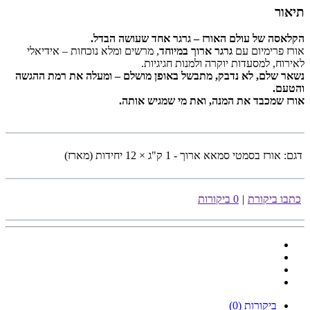
תיאור
הקלאסה של עולם האורז – גרגר אחד שעושה הבדל.
אורז פרימיום עם
גרגר ארוך במיוחד
, מרשים ומלא נוכחות – אידיאלי
לאירוח, למסעדות יוקרה ולמנות חגיגיות.
נשאר שלם, לא נדבק, מתבשל באופן מושלם – ומעלה את רמת ההגשה
והטעם.
אורז שמכבד את המנה, ואת מי שמגיש אותה.
דגם:
אורז בסמטי סמאא ארוך - 1 ק"ג × 12 יחידות (מארז)
כתבו ביקורת
|
0 ביקורות
ביקורות (0)