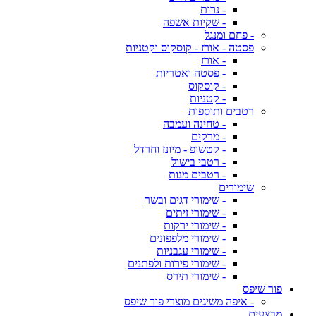
- נרות
- שקיות אשפה
- פחם ומנגל
פסטה - אורז - קוסקוס וקטניות
- אורז
- פסטה ואטריות
- קוסקוס
- קטניות
רטבים ותוספות
- טחינה ועמבה
- מרקים
- קטשופ - מיונז וחרדל
- רטבי בישול
- רטבים מנות
שימורים
- שימורי דגים ובשר
- שימורי זיתים
- שימורי ירקות
- שימורי מלפפונים
- שימורי עגבניות
- שימורי פירות ולפתנים
- שימורי תירס
פור שיפס
- איפה משיגים מוצרי פור שיפס
מבצעים