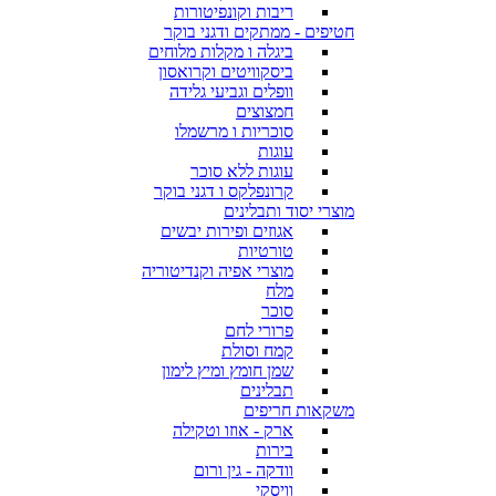
ריבות וקונפיטורות
חטיפים - ממתקים ודגני בוקר
ביגלה ו מקלות מלוחים
ביסקוויטים וקרואסון
וופלים וגביעי גלידה
חמצוצים
סוכריות ו מרשמלו
עוגות
עוגות ללא סוכר
קרונפלקס ו דגני בוקר
מוצרי יסוד ותבלינים
אגוזים ופירות יבשים
טורטיות
מוצרי אפיה וקנדיטוריה
מלח
סוכר
פרורי לחם
קמח וסולת
שמן חומץ ומיץ לימון
תבלינים
משקאות חריפים
ארק - אוזו וטקילה
בירות
וודקה - גין ורום
וויסקי