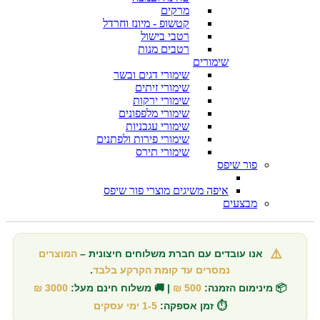
מרקים
קטשופ - מיונז וחרדל
רטבי בישול
רטבים מנות
שימורים
שימורי דגים ובשר
שימורי זיתים
שימורי ירקות
שימורי מלפפונים
שימורי עגבניות
שימורי פירות ולפתנים
שימורי תירס
פור שיפס
איפה משיגים מוצרי פור שיפס
מבצעים
⚠️
אנו עובדים עם חברת משלוחים חיצונית –
המוצרים
נמסרים עד קומת הקרקע בלבד
.
📦 מינימום הזמנה:
500 ₪
| 🚚 משלוח חינם מעל:
3000 ₪
⏱️ זמן אספקה:
1-5 ימי עסקים