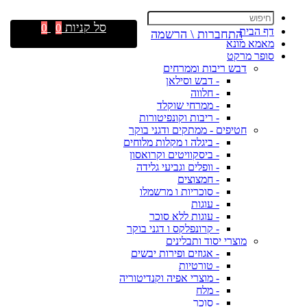
סל קניות
0
0
דף הבית
התחברות \ הרשמה
מאמא מונא
סופר מרקט
דבש ריבות וממרחים
- דבש וסילאן
- חלווה
- ממרחי שוקלד
- ריבות וקונפיטורות
חטיפים - ממתקים ודגני בוקר
- ביגלה ו מקלות מלוחים
- ביסקוויטים וקרואסון
- וופלים וגביעי גלידה
- חמצוצים
- סוכריות ו מרשמלו
- עוגות
- עוגות ללא סוכר
- קרונפלקס ו דגני בוקר
מוצרי יסוד ותבלינים
- אגוזים ופירות יבשים
- טורטיות
- מוצרי אפיה וקנדיטוריה
- מלח
- סוכר