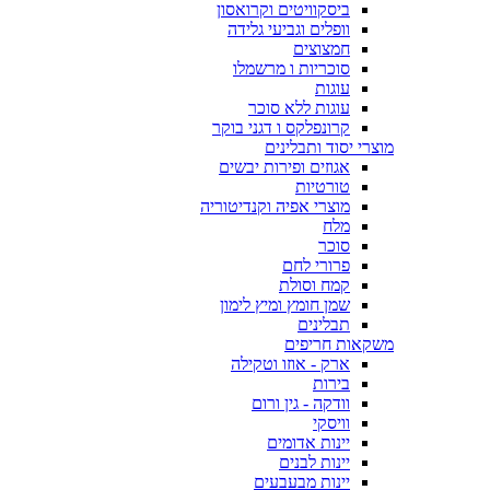
ביסקוויטים וקרואסון
וופלים וגביעי גלידה
חמצוצים
סוכריות ו מרשמלו
עוגות
עוגות ללא סוכר
קרונפלקס ו דגני בוקר
מוצרי יסוד ותבלינים
אגוזים ופירות יבשים
טורטיות
מוצרי אפיה וקנדיטוריה
מלח
סוכר
פרורי לחם
קמח וסולת
שמן חומץ ומיץ לימון
תבלינים
משקאות חריפים
ארק - אוזו וטקילה
בירות
וודקה - גין ורום
וויסקי
יינות אדומים
יינות לבנים
יינות מבעבעים